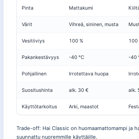
Pinta
Mattakumi
Kiil
Värit
Vihreä, sininen, musta
Must
Vesitiiviys
100 %
100
Pakankestävyys
-40 °C
-40 
Pohjallinen
Irrotettava huopa
Irro
Suositushinta
alk. 30 €
alk.
Käyttötarkoitus
Arki, maastot
Festa
Trade-off: Hai Classic on huomaamattomampi ja hal
suunnattu nuoremmille käyttäjille.