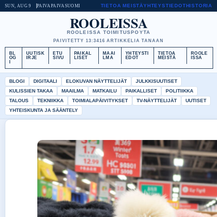
TIETOA MEISTÄ
YHTEYSTIEDOT
HISTORIA
SUN, AUG 9
PAIVAPAIVA
SUOMI
ROOLEISSA
ROOLEISSA TOIMITUSPOYTA
PAIVITETTY 13:34
16 ARTIKKELIA TANAAN
BL
UUTISK
ETU
PAIKAL
MAAI
YHTEYSTI
TIETOA
ROOLE
OG
IRJE
SIVU
LISET
LMA
EDOT
MEISTÄ
ISSA
I
BLOGI
DIGITAALI
ELOKUVAN NÄYTTELIJÄT
JULKKISUUTISET
KULISSIEN TAKAA
MAAILMA
MATKAILU
PAIKALLISET
POLITIIKKA
TALOUS
TEKNIIKKA
TOIMIALAPÄIVITYKSET
TV-NÄYTTELIJÄT
UUTISET
YHTEISKUNTA JA SÄÄNTELY