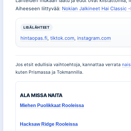
Lähteiden mukaan laatu ja edut ovat kiistattomia,
Aiheeseen liittyvää:
Nokian Jalkineet Hai Classic 
LISÄLÄHTEET
hintaopas.fi
,
tiktok.com
,
instagram.com
Jos etsit edullisia vaihtoehtoja, kannattaa verrata
nais
kuten Prismassa ja Tokmannilla.
ALA MISSA NAITA
Miehen Puolikkaat Rooleissa
Hacksaw Ridge Rooleissa