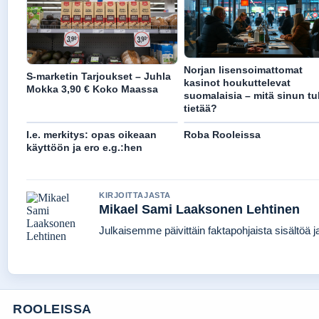
Norjan lisensoimattomat
S-marketin Tarjoukset – Juhla
kasinot houkuttelevat
Mokka 3,90 € Koko Maassa
suomalaisia – mitä sinun tul
tietää?
I.e. merkitys: opas oikeaan
Roba Rooleissa
käyttöön ja ero e.g.:hen
KIRJOITTAJASTA
Mikael Sami Laaksonen Lehtinen
Julkaisemme päivittäin faktapohjaista sisältöä jat
ROOLEISSA