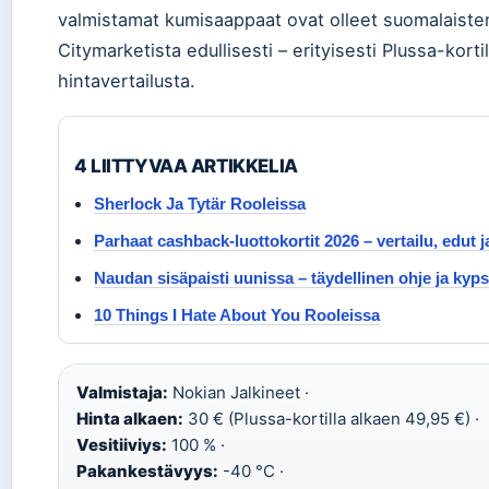
valmistamat kumisaappaat ovat olleet suomalaisten 
Citymarketista edullisesti – erityisesti Plussa-korti
hintavertailusta.
4 LIITTYVAA ARTIKKELIA
Sherlock Ja Tytär Rooleissa
Parhaat cashback-luottokortit 2026 – vertailu, edut j
Naudan sisäpaisti uunissa – täydellinen ohje ja kyp
10 Things I Hate About You Rooleissa
Valmistaja:
Nokian Jalkineet ·
Hinta alkaen:
30 € (Plussa-kortilla alkaen 49,95 €) ·
Vesitiiviys:
100 % ·
Pakankestävyys:
-40 °C ·