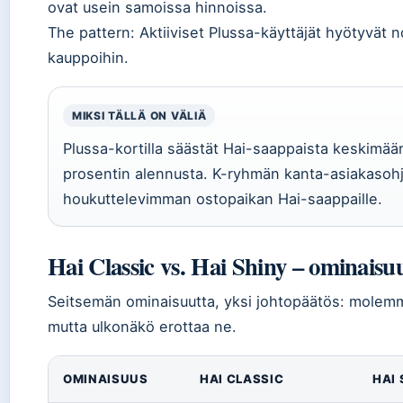
ovat usein samoissa hinnoissa.
The pattern: Aktiiviset Plussa-käyttäjät hyötyvät 
kauppoihin.
MIKSI TÄLLÄ ON VÄLIÄ
Plussa-kortilla säästät Hai-saappaista keskimää
prosentin alennusta. K-ryhmän kanta-asiakasoh
houkuttelevimman ostopaikan Hai-saappaille.
Hai Classic vs. Hai Shiny – ominaisu
Seitsemän ominaisuutta, yksi johtopäätös: molemmat 
mutta ulkonäkö erottaa ne.
OMINAISUUS
HAI CLASSIC
HAI 