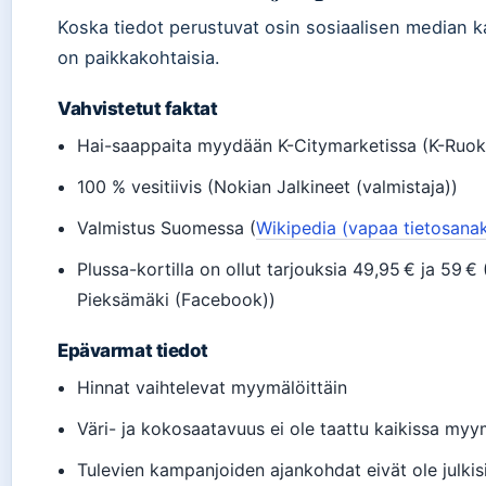
Koska tiedot perustuvat osin sosiaalisen median ka
on paikkakohtaisia.
Vahvistetut faktat
Hai-saappaita myydään K-Citymarketissa (K-Ruok
100 % vesitiivis (Nokian Jalkineet (valmistaja))
Valmistus Suomessa (
Wikipedia (vapaa tietosanak
Plussa-kortilla on ollut tarjouksia 49,95 € ja 59
Pieksämäki (Facebook))
Epävarmat tiedot
Hinnat vaihtelevat myymälöittäin
Väri- ja kokosaatavuus ei ole taattu kaikissa myy
Tulevien kampanjoiden ajankohdat eivät ole julkis