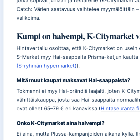
jotka sopivat juhlaan ja festareille (K-Citymarket
Catch: Värien saatavuus vaihtelee myymälöittäin –
valikoima.
Kumpi on halvempi, K-Citymarket v
Hintavertailu osoittaa, että K-Citymarket on usein e
S-Market myy Hai-saappaita Prisma-ketjun kautta 
(S-ryhmän hypermarket)
).
Mitä muut kaupat maksavat Hai-saappaista?
Tokmanni ei myy Hai-brändiä laajalti, joten K-Cit
vähittäiskauppa, josta saa Hai-saappaita normaali
ovat olleet 65–79 € eri kanavissa (
Hintaseuranta.fi
Onko K-Citymarket aina halvempi?
Ei aina, mutta Plussa-kampanjoiden aikana kyllä. I