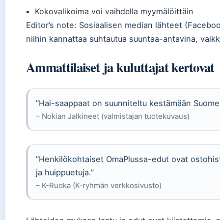
Kokovalikoima voi vaihdella myymälöittäin
Editor’s note: Sosiaalisen median lähteet (Faceboo
niihin kannattaa suhtautua suuntaa-antavina, vaik
Ammattilaiset ja kuluttajat kertovat
”Hai-saappaat on suunniteltu kestämään Suomen
– Nokian Jalkineet (valmistajan tuotekuvaus)
”Henkilökohtaiset OmaPlussa-edut ovat ostohisto
ja huippuetuja.”
– K-Ruoka (K-ryhmän verkkosivusto)