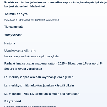
Rooleissa toimitus julkaisee varmennettua raportointia, taustapaivityksia ja
korjauksia selkein lahdeviittein.
Toimituspoyta
Paivapaiva raportointisykli jatkuvilla paivityksilla.
Tietoa meistä
Yhteystiedot
Historia
Uusimmat artikkelit
Nopea paasy toimituksen uusimpiin paivityksiin.
Parhaat ilmaiset salasanageneraattorit 2025 – Bitwarden, 1Password, F-
Secure ja Avast vertailussa
I.e. merkitys: opas oikeaan käyttöön ja ero e.g.:hen
i.e. merkitys: mitä tarkoittaa ja miten käyttää oikein
i.e. meaning – Mitä i.e. tarkoittaa ja miten sitä käytetään
Kaytannot
Omistus, kaytannot ja lukijoiden yhteystiedot.