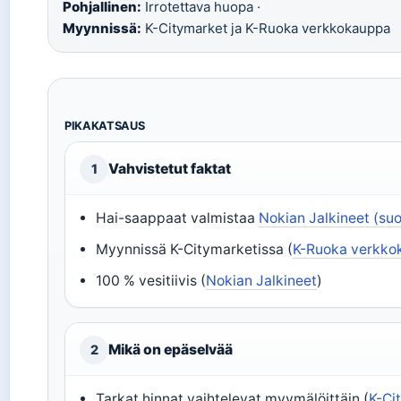
Pohjallinen:
Irrotettava huopa ·
Myynnissä:
K-Citymarket ja K-Ruoka verkkokauppa
PIKAKATSAUS
Vahvistetut faktat
1
Hai-saappaat valmistaa
Nokian Jalkineet (su
Myynnissä K-Citymarketissa (
K-Ruoka verkko
100 % vesitiivis (
Nokian Jalkineet
)
Mikä on epäselvää
2
Tarkat hinnat vaihtelevat myymälöittäin (
K-Ci