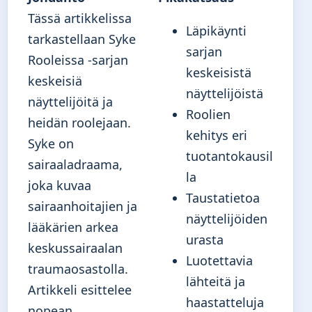
Tässä artikkelissa
Läpikäynti
tarkastellaan Syke
sarjan
Rooleissa -sarjan
keskeisistä
keskeisiä
näyttelijöistä
näyttelijöitä ja
Roolien
heidän roolejaan.
kehitys eri
Syke on
tuotantokausil
sairaaladraama,
la
joka kuvaa
Taustatietoa
sairaanhoitajien ja
näyttelijöiden
lääkärien arkea
urasta
keskussairaalan
Luotettavia
traumaosastolla.
lähteitä ja
Artikkeli esittelee
haastatteluja
nopean