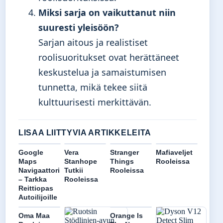
Miksi sarja on vaikuttanut niin
suuresti yleisöön?
Sarjan aitous ja realistiset
roolisuoritukset ovat herättäneet
keskustelua ja samaistumisen
tunnetta, mikä tekee siitä
kulttuurisesti merkittävän.
LISAA LIITTYVIA ARTIKKELEITA
Google
Vera
Stranger
Mafiaveljet
Maps
Stanhope
Things
Rooleissa
Navigaattori
Tutkii
Rooleissa
– Tarkka
Rooleissa
Reittiopas
Autoilijoille
Oma Maa
Orange Is