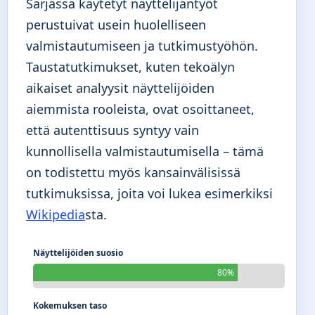
Sarjassa käytetyt näyttelijäntyöt
perustuivat usein huolelliseen
valmistautumiseen ja tutkimustyöhön.
Taustatutkimukset, kuten tekoälyn
aikaiset analyysit näyttelijöiden
aiemmista rooleista, ovat osoittaneet,
että autenttisuus syntyy vain
kunnollisella valmistautumisella – tämä
on todistettu myös kansainvälisissä
tutkimuksissa, joita voi lukea esimerkiksi
Wikipedia
sta.
Näyttelijöiden suosio
80%
Kokemuksen taso