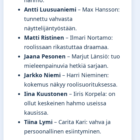
hahmo.
Antti Luusuaniemi
– Max Hansson:
tunnettu vahvasta
näyttelijäntyöstään.
Matti Ristinen
– Ilmari Nortamo:
roolissaan rikastuttaa draamaa.
Jaana Pesonen
– Marjut Länsiö: tuo
mieleenpainuvia hetkiä sarjaan.
Jarkko Niemi
– Harri Nieminen:
kokemus näkyy roolisuorituksessa.
Iina Kuustonen
– Iiris Korpela: on
ollut keskeinen hahmo useissa
kausissa.
Tiina Lymi
– Carita Kari: vahva ja
persoonallinen esiintyminen.