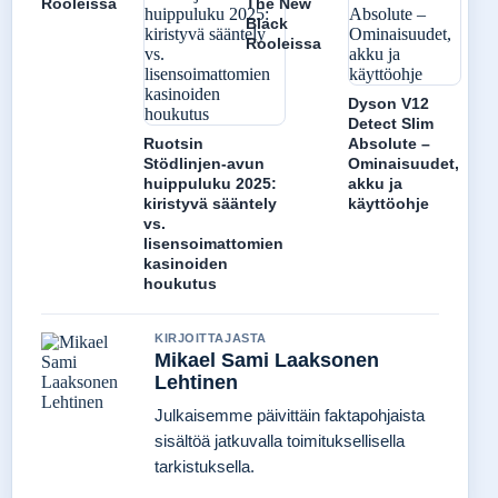
Rooleissa
The New
Black
Rooleissa
Dyson V12
Detect Slim
Ruotsin
Absolute –
Stödlinjen-avun
Ominaisuudet,
huippuluku 2025:
akku ja
kiristyvä sääntely
käyttöohje
vs.
lisensoimattomien
kasinoiden
houkutus
KIRJOITTAJASTA
Mikael Sami Laaksonen
Lehtinen
Julkaisemme päivittäin faktapohjaista
sisältöä jatkuvalla toimituksellisella
tarkistuksella.