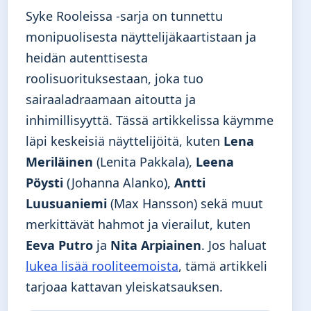
Syke Rooleissa -sarja on tunnettu
monipuolisesta näyttelijäkaartistaan ja
heidän autenttisesta
roolisuorituksestaan, joka tuo
sairaaladraamaan aitoutta ja
inhimillisyyttä. Tässä artikkelissa käymme
läpi keskeisiä näyttelijöitä, kuten
Lena
Meriläinen
(Lenita Pakkala),
Leena
Pöysti
(Johanna Alanko),
Antti
Luusuaniemi
(Max Hansson) sekä muut
merkittävät hahmot ja vierailut, kuten
Eeva Putro
ja
Nita Arpiainen
. Jos haluat
lukea lisää rooliteemoista
, tämä artikkeli
tarjoaa kattavan yleiskatsauksen.