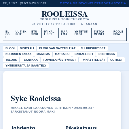
TIETOA MEISTÄ
YHTEYSTIEDOT
HISTORIA
FRI, AUG 7
PAIVAPAIVA
SUOMI
ROOLEISSA
ROOLEISSA TOIMITUSPOYTA
PAIVITETTY 17:11
16 ARTIKKELIA TANAAN
BL
UUTISK
ETU
PAIKAL
MAAI
YHTEYSTI
TIETOA
ROOLE
OG
IRJE
SIVU
LISET
LMA
EDOT
MEISTÄ
ISSA
I
BLOGI
DIGITAALI
ELOKUVAN NÄYTTELIJÄT
JULKKISUUTISET
KULISSIEN TAKAA
MAAILMA
MATKAILU
PAIKALLISET
POLITIIKKA
TALOUS
TEKNIIKKA
TOIMIALAPÄIVITYKSET
TV-NÄYTTELIJÄT
UUTISET
YHTEISKUNTA JA SÄÄNTELY
Syke Rooleissa
MIKAEL SAMI LAAKSONEN LEHTINEN • 2025-09-23 •
TARKISTANUT NOORA MAKI
Johdanto
Pikakatsaus