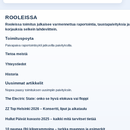
ROOLEISSA
Rooleissa toimitus julkaisee varmennettua raportointia, taustapaivityksia ja
korjauksia selkein lahdeviittein.
Toimituspoyta
Paivapaiva raportointisykli jatkuvilla paivityksilla.
Tietoa meistä
Yhteystiedot
Historia
Uusimmat artikkelit
Nopea paasy toimituksen uusimpiin paivityksiin.
The Electric State: onko se hyvä elokuva vai floppi
ZZ Top Helsinki 2026 – Konsertti, liput ja aikataulu
Hullut Päivät kuvasto 2025 – kaikki mitä tarvitset tietää
10 paunaa (lb) kilogrammoina – tarkka muunnos ja esimerkit