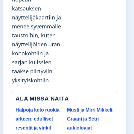
katsauksen
näyttelijäkaartiin ja
menee syvemmälle
taustoihin, kuten
näyttelijöiden uran
kohokohtiin ja
sarjan kulissien
taakse piirtyviin
yksityiskohtiin.
ALA MISSA NAITA
Halpoja keto ruokia
Musti ja Mirri Mikkeli:
arkeen: edulliset
Graani ja Setri
reseptit ja vinkit
aukioloajat