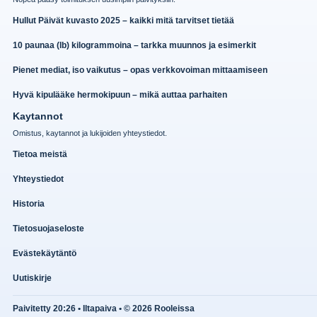
Hullut Päivät kuvasto 2025 – kaikki mitä tarvitset tietää
10 paunaa (lb) kilogrammoina – tarkka muunnos ja esimerkit
Pienet mediat, iso vaikutus – opas verkkovoiman mittaamiseen
Hyvä kipulääke hermokipuun – mikä auttaa parhaiten
Kaytannot
Omistus, kaytannot ja lukijoiden yhteystiedot.
Tietoa meistä
Yhteystiedot
Historia
Tietosuojaseloste
Evästekäytäntö
Uutiskirje
Paivitetty 20:26 • Iltapaiva • © 2026 Rooleissa