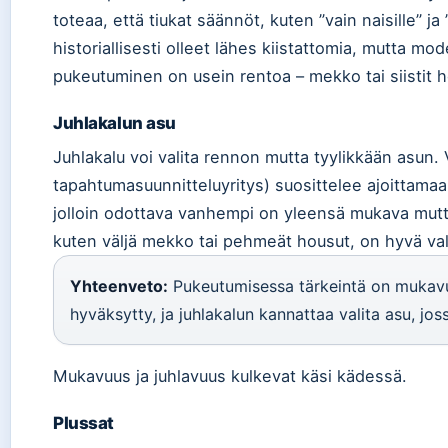
toteaa, että tiukat säännöt, kuten ”vain naisille” ja ”
historiallisesti olleet lähes kiistattomia, mutta m
pukeutuminen on usein rentoa – mekko tai siistit h
Juhlakalun asu
Juhlakalu voi valita rennon mutta tyylikkään asun. V
tapahtumasuunnitteluyritys) suosittelee ajoittama
jolloin odottava vanhempi on yleensä mukava mutt
kuten väljä mekko tai pehmeät housut, on hyvä val
Yhteenveto:
Pukeutumisessa tärkeintä on mukavuu
hyväksytty, ja juhlakalun kannattaa valita asu, jos
Mukavuus ja juhlavuus kulkevat käsi kädessä.
Plussat