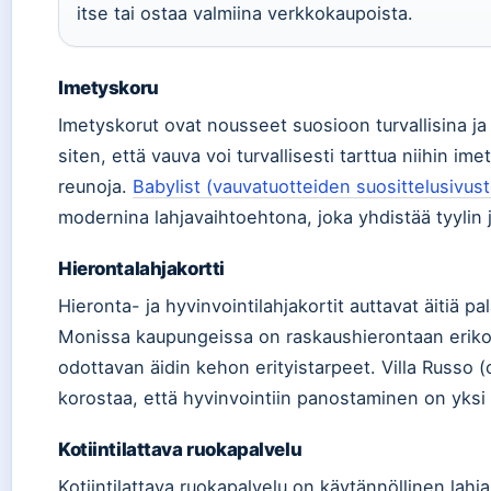
itse tai ostaa valmiina verkkokaupoista.
Imetyskoru
Imetyskorut ovat nousseet suosioon turvallisina ja 
siten, että vauva voi turvallisesti tarttua niihin im
reunoja.
Babylist (vauvatuotteiden suosittelusivust
modernina lahjavaihtoehtona, joka yhdistää tyylin 
Hierontalahjakortti
Hieronta- ja hyvinvointilahjakortit auttavat äitiä 
Monissa kaupungeissa on raskaushierontaan erikois
odottavan äidin kehon erityistarpeet. Villa Russo (
korostaa, että hyvinvointiin panostaminen on yksi 
Kotiintilattava ruokapalvelu
Kotiintilattava ruokapalvelu on käytännöllinen lahj