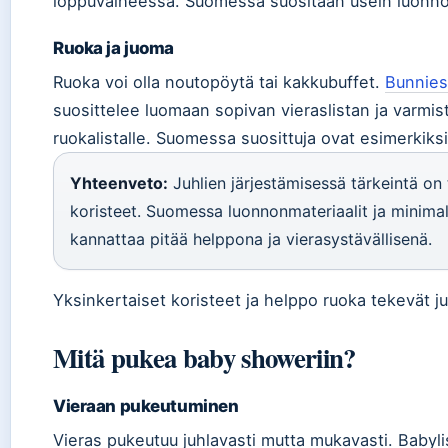
loppuvaiheessa. Suomessa suositaan usein luonnonm
Ruoka ja juoma
Ruoka voi olla noutopöytä tai kakkubuffet.
Bunnies
suosittelee luomaan sopivan vieraslistan ja varm
ruokalistalle. Suomessa suosittuja ovat esimerkiksi
Yhteenveto:
Juhlien järjestämisessä tärkeintä on 
koristeet. Suomessa luonnonmateriaalit ja minimali
kannattaa pitää helppona ja vierasystävällisenä.
Yksinkertaiset koristeet ja helppo ruoka tekevät ju
Mitä pukea baby showeriin?
Vieraan pukeutuminen
Vieras pukeutuu juhlavasti mutta mukavasti. Babyli