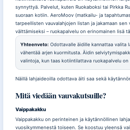
synnyttyä. Palvelut, kuten Ruokaboksi tai Pirkka Ruo
suoraan kotiin. AeroMoov (matkailu- ja tapahtumas
tarpeellisten vauvalahjojen listan ja jakamaan sen v
välttämiseksi – ruokapalvelu on erinomainen lisä täll
Yhteenveto:
Odottavalle äidille kannattaa valita 
vähentää arjen kuormitusta. Äidin selviytymispakk
valintoja, kun taas kotiintilattava ruokapalvelu on 
Näillä lahjaideoilla odottava äiti saa sekä käytän
Mitä viedään vauvakutsuille?
Vaippakakku
Vaippakakku on perinteinen ja käytännöllinen lahja
vuosikymmenestä toiseen. Se koostuu yleensä vaipoi