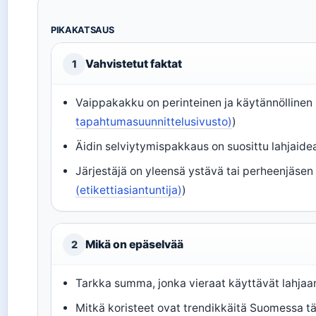
PIKAKATSAUS
Vahvistetut faktat
1
Vaippakakku on perinteinen ja käytännöllinen l
tapahtumasuunnittelusivusto)
)
Äidin selviytymispakkaus on suosittu lahjaidea
Järjestäjä on yleensä ystävä tai perheenjäsen 
(etikettiasiantuntija)
)
Mikä on epäselvää
2
Tarkka summa, jonka vieraat käyttävät lahjaan
Mitkä koristeet ovat trendikkäitä Suomessa t