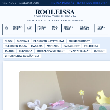
TIETOA MEISTÄ
YHTEYSTIEDOT
HISTORIA
THU, AUG 6
ILTAPAIVA
SUOMI
ROOLEISSA
ROOLEISSA TOIMITUSPOYTA
PAIVITETTY 20:26
16 ARTIKKELIA TANAAN
BL
UUTISK
ETU
PAIKAL
MAAI
YHTEYSTI
TIETOA
ROOLE
OG
IRJE
SIVU
LISET
LMA
EDOT
MEISTÄ
ISSA
I
BLOGI
DIGITAALI
ELOKUVAN NÄYTTELIJÄT
JULKKISUUTISET
KULISSIEN TAKAA
MAAILMA
MATKAILU
PAIKALLISET
POLITIIKKA
TALOUS
TEKNIIKKA
TOIMIALAPÄIVITYKSET
TV-NÄYTTELIJÄT
UUTISET
YHTEISKUNTA JA SÄÄNTELY