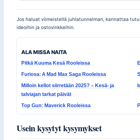
Jos haluat viimeistellä juhlatunnelman, kannattaa tu
ideoihin ja ostovinkkeihin.
ALA MISSA NAITA
Pitkä Kuuma Kesä Rooleissa
E
Furiosa: A Mad Max Saga Rooleissa
S
Milloin kellot siirretään 2025? – Kesä- ja
I
talviajan tarkat päivät
Top Gun: Maverick Rooleissa
P
Usein kysytyt kysymykset