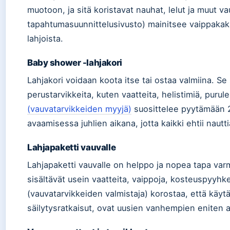
muotoon, ja sitä koristavat nauhat, lelut ja muut v
tapahtumasuunnittelusivusto) mainitsee vaippaka
lahjoista.
Baby shower -lahjakori
Lahjakori voidaan koota itse tai ostaa valmiina. Se 
perustarvikkeita, kuten vaatteita, helistimiä, purule
(vauvatarvikkeiden myyjä)
suosittelee pyytämään 2
avaamisessa juhlien aikana, jotta kaikki ehtii nautt
Lahjapaketti vauvalle
Lahjapaketti vauvalle on helppo ja nopea tapa varmi
sisältävät usein vaatteita, vaippoja, kosteuspyyhke
(vauvatarvikkeiden valmistaja) korostaa, että käytän
säilytysratkaisut, ovat uusien vanhempien eniten 