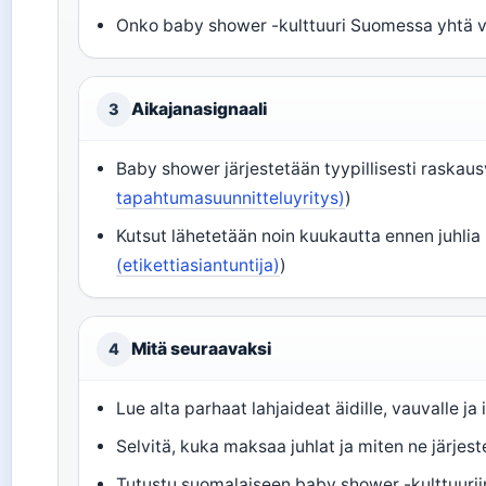
Onko baby shower -kulttuuri Suomessa yhtä va
Aikajanasignaali
3
Baby shower järjestetään tyypillisesti raskausv
tapahtumasuunnitteluyritys)
)
Kutsut lähetetään noin kuukautta ennen juhlia 
(etikettiasiantuntija)
)
Mitä seuraavaksi
4
Lue alta parhaat lahjaideat äidille, vauvalle ja 
Selvitä, kuka maksaa juhlat ja miten ne järjes
Tutustu suomalaiseen baby shower -kulttuuriin 