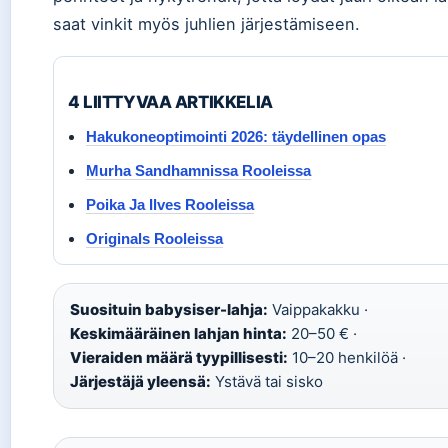
saat vinkit myös juhlien järjestämiseen.
4 LIITTYVAA ARTIKKELIA
Hakukoneoptimointi 2026: täydellinen opas
Murha Sandhamnissa Rooleissa
Poika Ja Ilves Rooleissa
Originals Rooleissa
Suosituin babysiser-lahja:
Vaippakakku ·
Keskimääräinen lahjan hinta:
20–50 € ·
Vieraiden määrä tyypillisesti:
10–20 henkilöä ·
Järjestäjä yleensä:
Ystävä tai sisko