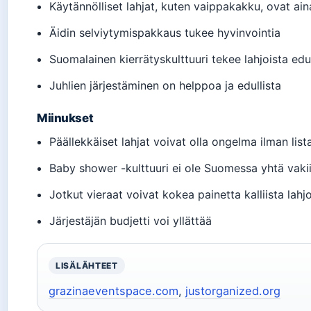
Käytännölliset lahjat, kuten vaippakakku, ovat ai
Äidin selviytymispakkaus tukee hyvinvointia
Suomalainen kierrätyskulttuuri tekee lahjoista edul
Juhlien järjestäminen on helppoa ja edullista
Miinukset
Päällekkäiset lahjat voivat olla ongelma ilman list
Baby shower -kulttuuri ei ole Suomessa yhtä vaki
Jotkut vieraat voivat kokea painetta kalliista lahj
Järjestäjän budjetti voi yllättää
LISÄLÄHTEET
grazinaeventspace.com
,
justorganized.org