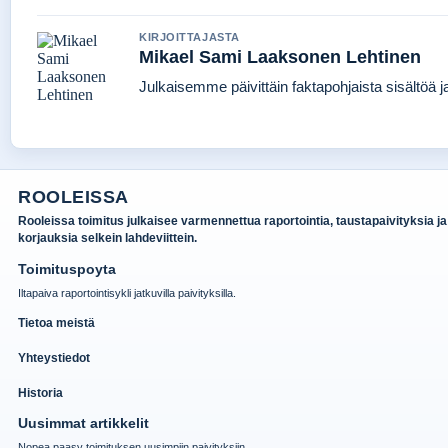
KIRJOITTAJASTA
Mikael Sami Laaksonen Lehtinen
Julkaisemme päivittäin faktapohjaista sisältöä jat
ROOLEISSA
Rooleissa toimitus julkaisee varmennettua raportointia, taustapaivityksia ja
korjauksia selkein lahdeviittein.
Toimituspoyta
Iltapaiva raportointisykli jatkuvilla paivityksilla.
Tietoa meistä
Yhteystiedot
Historia
Uusimmat artikkelit
Nopea paasy toimituksen uusimpiin paivityksiin.