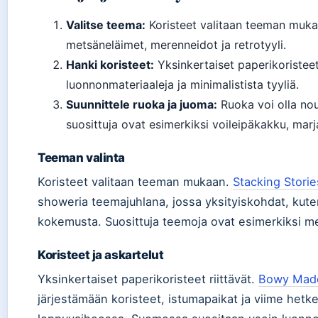
Valitse teema:
Koristeet valitaan teeman mukaa
metsäneläimet, merenneidot ja retrotyyli.
Hanki koristeet:
Yksinkertaiset paperikoristeet
luonnonmateriaaleja ja minimalistista tyyliä.
Suunnittele ruoka ja juoma:
Ruoka voi olla no
suosittuja ovat esimerkiksi voileipäkakku, marja
Teeman valinta
Koristeet valitaan teeman mukaan.
Stacking Storie
showeria teemajuhlana, jossa yksityiskohdat, kuten
kokemusta. Suosittuja teemoja ovat esimerkiksi me
Koristeet ja askartelut
Yksinkertaiset paperikoristeet riittävät.
Bowy Made 
järjestämään koristeet, istumapaikat ja viime hetk