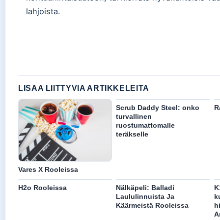
lahjoista.
LISAA LIITTYVIA ARTIKKELEITA
Scrub Daddy Steel: onko
R
turvallinen
ruostumattomalle
teräkselle
Vares X Rooleissa
H2o Rooleissa
Nälkäpeli: Balladi
K
Laululinnuista Ja
k
Käärmeistä Rooleissa
h
A