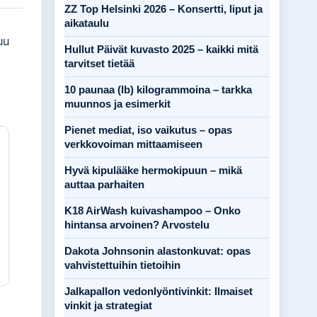
ZZ Top Helsinki 2026 – Konsertti, liput ja
aikataulu
uu
Hullut Päivät kuvasto 2025 – kaikki mitä
tarvitset tietää
10 paunaa (lb) kilogrammoina – tarkka
muunnos ja esimerkit
Pienet mediat, iso vaikutus – opas
verkkovoiman mittaamiseen
Hyvä kipulääke hermokipuun – mikä
auttaa parhaiten
K18 AirWash kuivashampoo – Onko
hintansa arvoinen? Arvostelu
Dakota Johnsonin alastonkuvat: opas
vahvistettuihin tietoihin
Jalkapallon vedonlyöntivinkit: Ilmaiset
vinkit ja strategiat