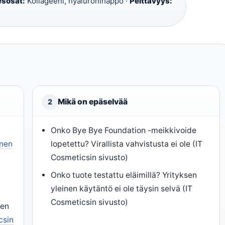
esosat:
Kollageeni, hyaluronihappo ·
Peittävyys:
Mikä on epäselvää
2
Onko Bye Bye Foundation -meikkivoide
inen
lopetettu? Virallista vahvistusta ei ole (IT
Cosmeticsin sivusto)
Onko tuote testattu eläimillä? Yrityksen
yleinen käytäntö ei ole täysin selvä (IT
Cosmeticsin sivusto)
ien
csin