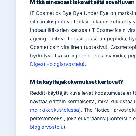
Mitkä ainesosat tekevät siitä soveltuvan 
IT Cosmetics Bye Bye Under Eye on markkino
silmänaluspeitevoiteeksi, joka on kehitetty y
ihotautilääkärien kanssa (IT Cosmeticsin vira
ageing-peitevoiteeksi, jossa on peptidiä, hya
Cosmeticsin virallinen tuotesivu). Cosmetopi
hydrolysoitua kollageenia, niasiiniamidia, pep
Digest -blogiarvostelu
).
Mitä käyttäjäkokemukset kertovat?
Reddit-käyttäjät kuvailevat koostumusta eritt
näyttää erittäin kermaiselta, mikä kuulostaa lo
meikkikeskustelussa
). The Notice -arvostel
peitevoiteeksi, joka ei keräänny juonteisiin e
blogiarvostelu
).