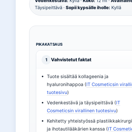
Vedenkestävä:
Kyllä ·
Koko:
12 ml ·
Avainain
Täysipeittävä ·
Sopii kypsälle iholle:
Kyllä
PIKAKATSAUS
Vahvistetut faktat
1
Tuote sisältää kollageenia ja
hyaluronihappoa (
IT Cosmeticsin virall
tuotesivu
)
Vedenkestävä ja täysipeittävä (
IT
Cosmeticsin virallinen tuotesivu
)
Kehitetty yhteistyössä plastiikkakirurg
ja ihotautilääkärien kanssa (
IT Cosmeti