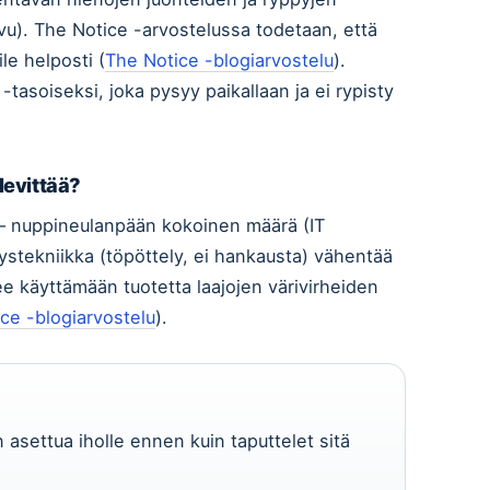
ivu). The Notice -arvostelussa todetaan, että
le helposti (
The Notice -blogiarvostelu
).
tasoiseksi, joka pysyy paikallaan ja ei rypisty
levittää?
 – nuppineulanpään kokoinen määrä (IT
tystekniikka (töpöttely, ei hankausta) vähentää
e käyttämään tuotetta laajojen värivirheiden
ce -blogiarvostelu
).
asettua iholle ennen kuin taputtelet sitä