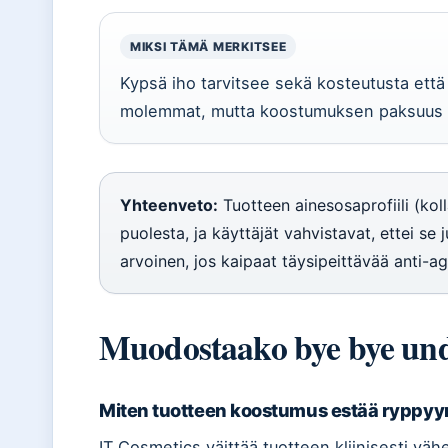
MIKSI TÄMÄ MERKITSEE
Kypsä iho tarvitsee sekä kosteutusta että
molemmat, mutta koostumuksen paksuus s
Yhteenveto:
Tuotteen ainesosaprofiili (ko
puolesta, ja käyttäjät vahvistavat, ettei se
arvoinen, jos kaipaat täysipeittävää anti-a
Muodostaako bye bye unde
Miten tuotteen koostumus estää ryppy
IT Cosmetics väittää tuotteen kliinisesti vä