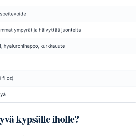
speitevoide
ummat ympyrät ja häivyttää juonteita
i, hyaluronihappo, kurkkauute
 fl oz)
vyä
vä kypsälle iholle?