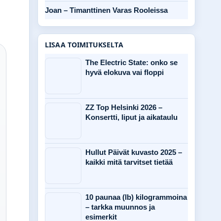
Joan – Timanttinen Varas Rooleissa
LISAA TOIMITUKSELTA
The Electric State: onko se
hyvä elokuva vai floppi
ZZ Top Helsinki 2026 –
Konsertti, liput ja aikataulu
Hullut Päivät kuvasto 2025 –
kaikki mitä tarvitset tietää
10 paunaa (lb) kilogrammoina
– tarkka muunnos ja
esimerkit