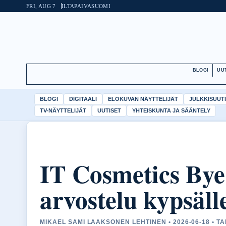
FRI, AUG 7
ILTAPAIVA
SUOMI
BLOGI
UU
BLOGI
DIGITAALI
ELOKUVAN NÄYTTELIJÄT
JULKKISUUT
TV-NÄYTTELIJÄT
UUTISET
YHTEISKUNTA JA SÄÄNTELY
IT Cosmetics Bye
arvostelu kypsälle
MIKAEL SAMI LAAKSONEN LEHTINEN • 2026-06-18 • T