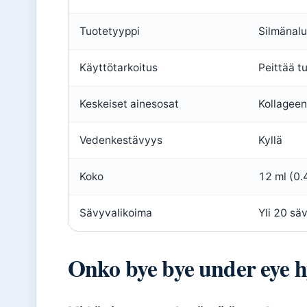
Tuotetyyppi
Silmänalu
Käyttötarkoitus
Peittää t
Keskeiset ainesosat
Kollageen
Vedenkestävyys
Kyllä
Koko
12 ml (0.4
Sävyvalikoima
Yli 20 sä
Onko bye bye under eye hy