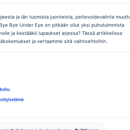
jeesta ja iän tuomista juonteista, peitevoidevalinta muutt
 Bye Bye Under Eye on pitkään ollut yksi puhutuimmista
holle ja kestääkö lupaukset arjessa? Tässä artikkelissa
äkokemukset ja vertaamme sitä vaihtoehtoihin.
äkohu
ksityiselämä