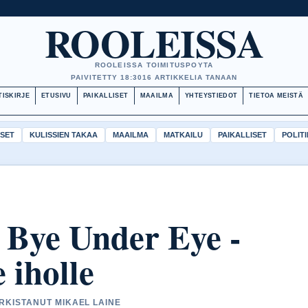
ROOLEISSA
ROOLEISSA TOIMITUSPOYTA
PAIVITETTY 18:30
16 ARTIKKELIA TANAAN
TISKIRJE
ETUSIVU
PAIKALLISET
MAAILMA
YHTEYSTIEDOT
TIETOA MEISTÄ
ISET
KULISSIEN TAKAA
MAAILMA
MATKAILU
PAIKALLISET
POLITI
 Bye Under Eye -
 iholle
ARKISTANUT MIKAEL LAINE