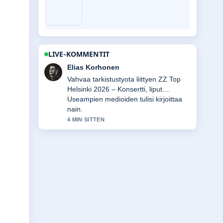
LIVE-KOMMENTIT
Noora Niemi
Hyva yhteenveto aiheesta Hullut Päivät
kuvasto 2025 – kaikki mitä.... Tama on
tahan mennessa selkein kooste
tanaan.
6 MIN SITTEN