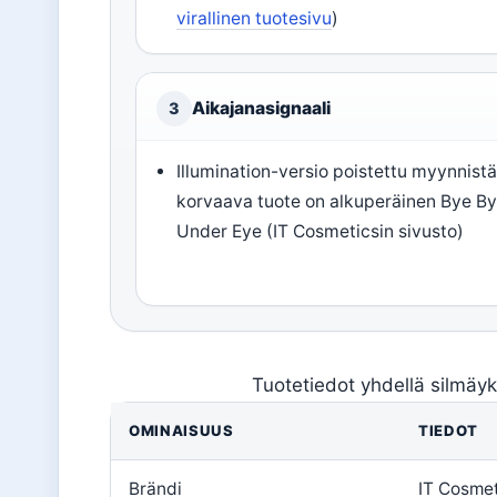
virallinen tuotesivu
)
Aikajanasignaali
3
Illumination-versio poistettu myynnistä
korvaava tuote on alkuperäinen Bye B
Under Eye (IT Cosmeticsin sivusto)
Tuotetiedot yhdellä silmäyk
OMINAISUUS
TIEDOT
Brändi
IT Cosme