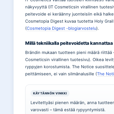
näkyvyyttä (IT Cosmeticsin virallinen tuotes
peitevoide ei keräänny juonteisiin eikä halkei
Cosmetopia Digest kuvaa tuotetta Holy Grail -
(
Cosmetopia Digest -blogiarvostelu
).
Millä tekniikalla peitevoidetta kannattaa 
Brändin mukaan tuotteen pieni määrä riittää
Cosmeticsin virallinen tuotesivu). Oikea levi
ryppyjen korostumista. The Notice suosittele
peittämiseen, ei vain silmänalusille (
The Noti
KÄYTÄNNÖN VINKKI
Levitettyäsi pienen määrän, anna tuotteen 
varovasti – tämä estää rypyyntymistä.