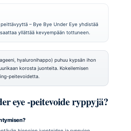
 peittävyyttä – Bye Bye Under Eye yhdistää
aattaa yllättää kevyempään tottuneen.
llageeni, hyaluronihappo) puhuu kypsän ihon
 juurikaan korosta juonteita. Kokeilemisen
ging-peitevoidetta.
r eye -peitevoide ryppyjä?
yntymisen?
hentävän hienojen juonteiden ja ryppyjen