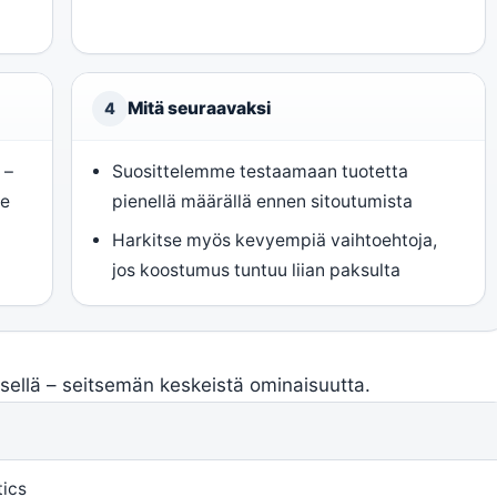
Mitä seuraavaksi
4
 –
Suosittelemme testaamaan tuotetta
ye
pienellä määrällä ennen sitoutumista
Harkitse myös kevyempiä vaihtoehtoja,
jos koostumus tuntuu liian paksulta
sellä – seitsemän keskeistä ominaisuutta.
tics