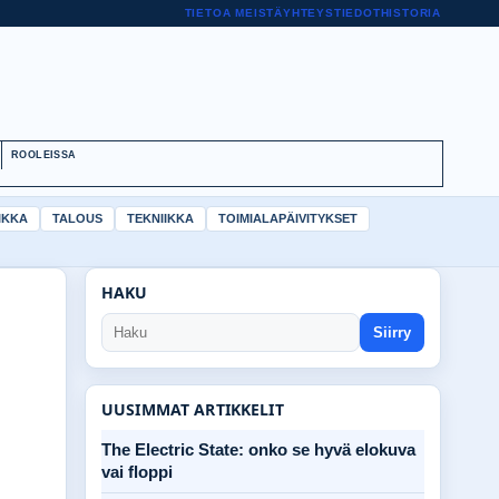
TIETOA MEISTÄ
YHTEYSTIEDOT
HISTORIA
ROOLEISSA
IKKA
TALOUS
TEKNIIKKA
TOIMIALAPÄIVITYKSET
HAKU
Siirry
UUSIMMAT ARTIKKELIT
The Electric State: onko se hyvä elokuva
vai floppi