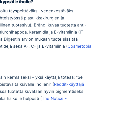
kypsälle iholle?
itu täyspeittäväksi, vedenkestäväksi
hteistyössä plastiikkakirurgien ja
llinen tuotesivu). Brändi kuvaa tuotetta anti-
luronihappoa, keramidia ja E-vitamiinia (IT
a Digestin arvion mukaan tuote sisältää
tidejä sekä A-, C- ja E-vitamiinia (
Cosmetopia
äin kermaiseksi – yksi käyttäjä toteaa: ”Se
istavalta kuivalle iholleni” (
Reddit-käyttäjä
ussa tuotetta kuvataan hyvin pigmenttiseksi
ikä halkeile helposti (
The Notice -