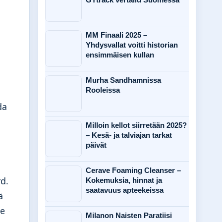
MM Finaali 2025 –
Yhdysvallat voitti historian
ensimmäisen kullan
Murha Sandhamnissa
Rooleissa
da
Milloin kellot siirretään 2025?
– Kesä- ja talviajan tarkat
päivät
Cerave Foaming Cleanser –
d.
Kokemuksia, hinnat ja
saatavuus apteekeissa
ä
me
Milanon Naisten Paratiisi