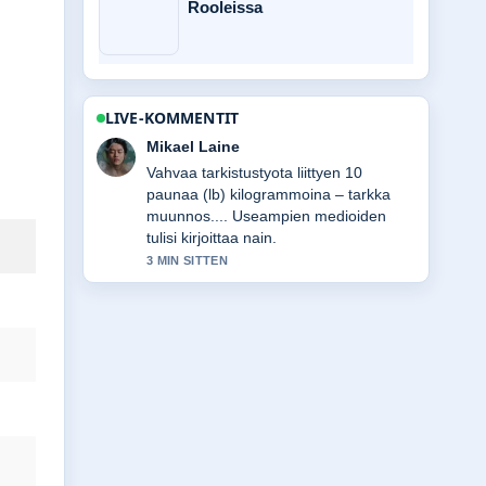
Rooleissa
LIVE-KOMMENTIT
Ella Makinen
Hyva yhteenveto aiheesta Pienet
mediat, iso vaikutus – opas
verkkovoiman.... Tama on tahan
mennessa selkein kooste tanaan.
5 MIN SITTEN