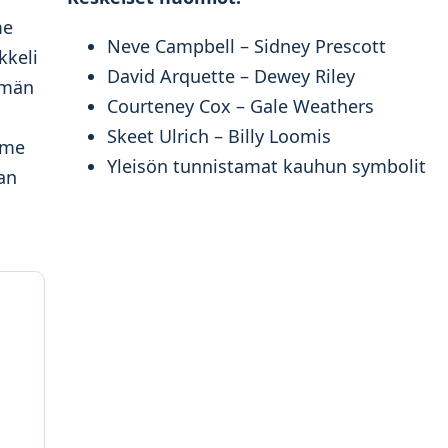
me
Neve Campbell – Sidney Prescott
kkeli
David Arquette – Dewey Riley
mmän
Courteney Cox – Gale Weathers
Skeet Ulrich – Billy Loomis
mme
Yleisön tunnistamat kauhun symbolit
an