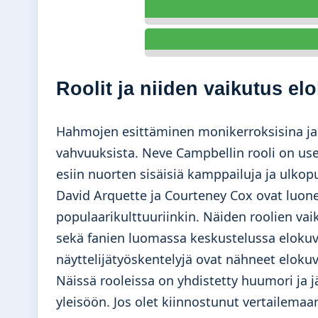
Roolit ja niiden vaikutus el
Hahmojen esittäminen monikerroksisina ja 
vahvuuksista. Neve Campbellin rooli on use
esiin nuorten sisäisiä kamppailuja ja ulkop
David Arquette ja Courteney Cox ovat luone
populaarikulttuuriinkin. Näiden roolien v
sekä fanien luomassa keskustelussa elokuva
näyttelijätyöskentelyjä ovat nähneet eloku
Näissä rooleissa on yhdistetty huumori ja jä
yleisöön. Jos olet kiinnostunut vertailemaa