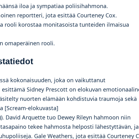
määnsä iloa ja sympatiaa poliisihahmona.
oinen reportteri, jota esittää Courteney Cox.
ma rooli korostaa monitasoista tunteiden ilmaisua
n omaperäinen rooli.
statiedot
ssä kokonaisuuden, joka on vaikuttanut
 esittämä Sidney Prescott on elokuvan emotionaali
äsitelty nuorten elämään kohdistuvia traumoja sekä
toa [Scream-elokuvasta]
m)). David Arquette tuo Dewey Rileyn hahmoon niin
 tasapaino tekee hahmosta helposti lähestyttävän, ja
hupoliiseja. Gale Weathers, jota esittää Courteney C