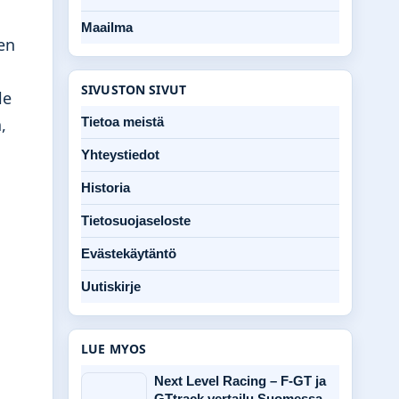
Maailma
en
SIVUSTON SIVUT
le
Tietoa meistä
,
Yhteystiedot
Historia
Tietosuojaseloste
Evästekäytäntö
Uutiskirje
LUE MYOS
Next Level Racing – F-GT ja
GTtrack vertailu Suomessa