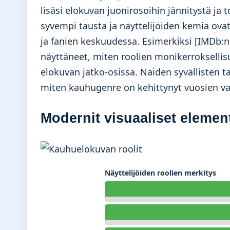
lisäsi elokuvan juonirosoihin jännitystä ja
syvempi tausta ja näyttelijöiden kemia ova
ja fanien keskuudessa. Esimerkiksi [IMDb:
näyttäneet, miten roolien monikerroksellis
elokuvan jatko-osissa. Näiden syvällisten
miten kauhugenre on kehittynyt vuosien var
Modernit visuaaliset element
Näyttelijöiden roolien merkitys