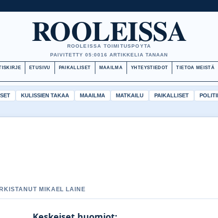
ROOLEISSA
ROOLEISSA TOIMITUSPOYTA
PAIVITETTY 05:00
16 ARTIKKELIA TANAAN
TISKIRJE
ETUSIVU
PAIKALLISET
MAAILMA
YHTEYSTIEDOT
TIETOA MEISTÄ
ISET
KULISSIEN TAKAA
MAAILMA
MATKAILU
PAIKALLISET
POLITI
ARKISTANUT MIKAEL LAINE
Keskeiset huomiot: