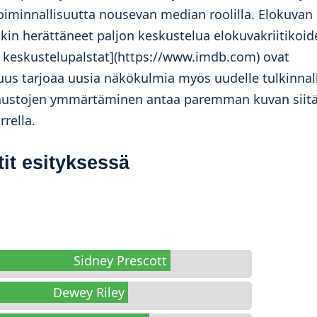
 toiminnallisuutta nousevan median roolilla. Elokuvan
tkin herättäneet paljon keskustelua elokuvakriitikoid
n keskustelupalstat](https://www.imdb.com) ovat
uus tarjoaa uusia näkökulmia myös uudelle tulkinnal
 taustojen ymmärtäminen antaa paremman kuvan siitä
rella.
it esityksessä
Sidney Prescott
Dewey Riley