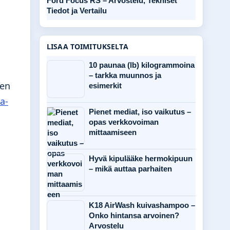
Ford Focus RS – Arvostelu, Tekniset
Tiedot ja Vertailu
LISAA TOIMITUKSELTA
10 paunaa (lb) kilogrammoina
– tarkka muunnos ja
den
esimerkit
a-
Pienet mediat, iso vaikutus –
opas verkkovoiman
mittaamiseen
Hyvä kipulääke hermokipuun
– mikä auttaa parhaiten
K18 AirWash kuivashampoo –
Onko hintansa arvoinen?
Arvostelu