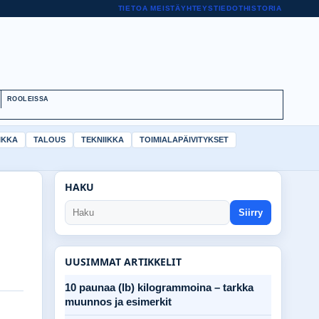
TIETOA MEISTÄ
YHTEYSTIEDOT
HISTORIA
ROOLEISSA
IKKA
TALOUS
TEKNIIKKA
TOIMIALAPÄIVITYKSET
HAKU
Siirry
UUSIMMAT ARTIKKELIT
10 paunaa (lb) kilogrammoina – tarkka
muunnos ja esimerkit