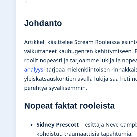
Johdanto
Artikkeli käsittelee Scream Rooleissa esiint
vaikuttaneet kauhugenren kehittymiseen.
roolit nopeasti ja tarjoamme lukijalle nope
analyysi
tarjoaa mielenkiintoisen rinnakka
yleiskatsauskohtien avulla lukija saa heti 
perehtyä syvällisemmin.
Nopeat faktat rooleista
Sidney Prescott
– esittäjä Neve Campb
kohdistuu traumaattisia tapahtumia.