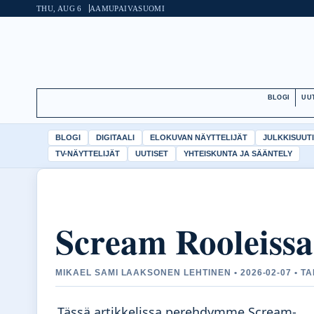
THU, AUG 6
AAMUPAIVA
SUOMI
BLOGI
UU
BLOGI
DIGITAALI
ELOKUVAN NÄYTTELIJÄT
JULKKISUUT
TV-NÄYTTELIJÄT
UUTISET
YHTEISKUNTA JA SÄÄNTELY
Scream Rooleissa
MIKAEL SAMI LAAKSONEN LEHTINEN • 2026-02-07 • T
Tässä artikkelissa perehdymme Scream-