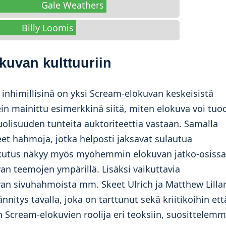
Gale Weathers
Billy Loomis
okuvan kulttuuriin
inhimillisinä on yksi Scream-elokuvan keskeisistä
in mainittu esimerkkinä siitä, miten elokuva voi tuo
uolisuuden tunteita auktoriteettia vastaan. Samalla
et hahmoja, jotka helposti jaksavat sulautua
aikutus näkyy myös myöhemmin elokuvan jatko-osissa
n teemojen ympärillä. Lisäksi vaikuttavia
van sivuhahmoista mm. Skeet Ulrich ja Matthew Lillar
nnitys tavalla, joka on tarttunut sekä kriitikoihin ett
n Scream-elokuvien roolija eri teoksiin, suosittelem