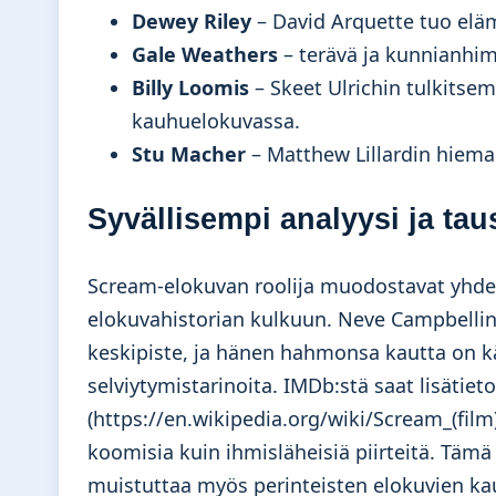
Dewey Riley
– David Arquette tuo elä
Gale Weathers
– terävä ja kunnianhim
Billy Loomis
– Skeet Ulrichin tulkitse
kauhuelokuvassa.
Stu Macher
– Matthew Lillardin hiema
Syvällisempi analyysi ja tau
Scream-elokuvan roolija muodostavat yhde
elokuvahistorian kulkuun. Neve Campbellin
keskipiste, ja hänen hahmonsa kautta on k
selviytymistarinoita. IMDb:stä saat lisätie
(https://en.wikipedia.org/wiki/Scream_(fil
koomisia kuin ihmisläheisiä piirteitä. Tämä
muistuttaa myös perinteisten elokuvien kau