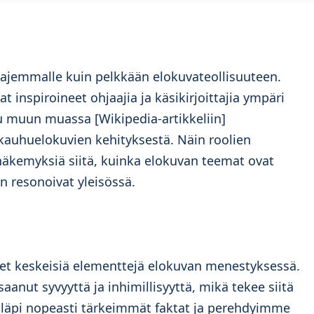
aajemmalle kuin pelkkään elokuvateollisuuteen.
 inspiroineet ohjaajia ja käsikirjoittajia ympäri
u muun muassa [Wikipedia-artikkeliin]
 kauhuelokuvien kehityksestä. Näin roolien
 näkemyksiä siitä, kuinka elokuvan teemat ovat
en resonoivat yleisössä.
eet keskeisiä elementtejä elokuvan menestyksessä.
aanut syvyyttä ja inhimillisyyttä, mikä tekee siitä
 läpi nopeasti tärkeimmät faktat ja perehdyimme