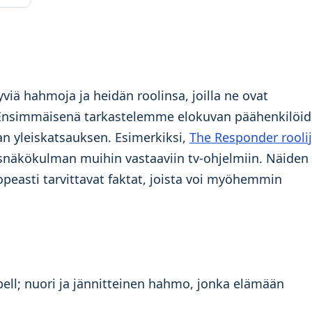
yviä hahmoja ja heidän roolinsa, joilla ne ovat
 Ensimmäisenä tarkastelemme elokuvan päähenkilöi
an yleiskatsauksen. Esimerkiksi,
The Responder roolij
isnäkökulman muihin vastaaviin tv-ohjelmiin. Näiden
nopeasti tarvittavat faktat, joista voi myöhemmin
ell; nuori ja jännitteinen hahmo, jonka elämään