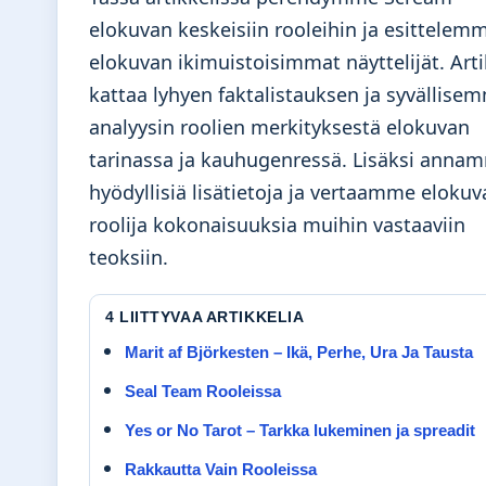
elokuvan keskeisiin rooleihin ja esittelem
elokuvan ikimuistoisimmat näyttelijät. Arti
kattaa lyhyen faktalistauksen ja syvällise
analyysin roolien merkityksestä elokuvan
tarinassa ja kauhugenressä. Lisäksi anna
hyödyllisiä lisätietoja ja vertaamme elokuv
roolija kokonaisuuksia muihin vastaaviin
teoksiin.
4 LIITTYVAA ARTIKKELIA
Marit af Björkesten – Ikä, Perhe, Ura Ja Tausta
Seal Team Rooleissa
Yes or No Tarot – Tarkka lukeminen ja spreadit
Rakkautta Vain Rooleissa