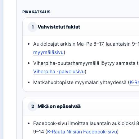
PIKAKATSAUS
Vahvistetut faktat
1
Aukioloajat arkisin Ma–Pe 8–17, lauantaisin 9–
myymäläsivu
)
Viherpiha-puutarhamyymälä löytyy samasta to
Viherpiha -palvelusivu
)
Matkahuoltopiste myymälän yhteydessä (
K-R
Mikä on epäselvää
2
Facebook-sivu ilmoittaa lauantain aukioloksi 8
9–14 (
K-Rauta Nilsiän Facebook-sivu
)