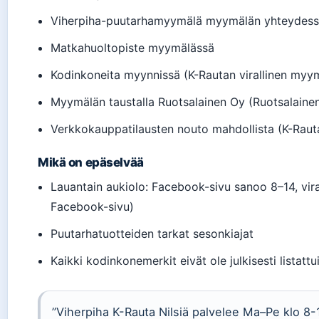
Viherpiha-puutarhamyymälä myymälän yhteydessä 
Matkahuoltopiste myymälässä
Kodinkoneita myynnissä (K-Rautan virallinen myy
Myymälän taustalla Ruotsalainen Oy (Ruotsalaine
Verkkokauppatilausten nouto mahdollista (K-Raut
Mikä on epäselvää
Lauantain aukiolo: Facebook-sivu sanoo 8–14, vira
Facebook-sivu)
Puutarhatuotteiden tarkat sesonkiajat
Kaikki kodinkonemerkit eivät ole julkisesti listattu
”Viherpiha K-Rauta Nilsiä palvelee Ma–Pe klo 8-1