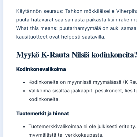
Käytännön seuraus: Tahkon mökkiläiselle Viherpiha
puutarhatavarat saa samasta paikasta kuin rakennu
What this means: puutarhamyymälä on auki samaan
kausituotteet ovat helposti saatavilla.
Myykö K-Rauta Nilsiä kodinkoneita
Kodinkonevalikoima
Kodinkoneita on myynnissä myymälässä (K-Raut
Valikoima sisältää jääkaapit, pesukoneet, liesit
kodinkoneita.
Tuotemerkit ja hinnat
Tuotemerkkivalikoimaa ei ole julkisesti eritelt
myymälästä tai verkkokaupasta.