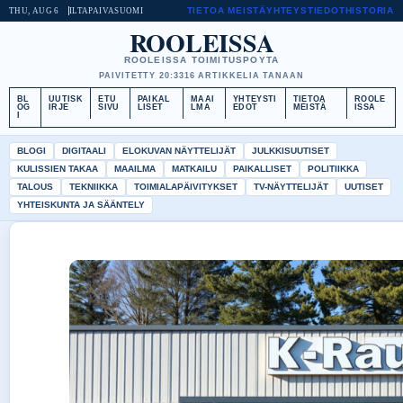
TIETOA MEISTÄ
YHTEYSTIEDOT
HISTORIA
THU, AUG 6
ILTAPAIVA
SUOMI
ROOLEISSA
ROOLEISSA TOIMITUSPOYTA
PAIVITETTY 20:33
16 ARTIKKELIA TANAAN
BL
UUTISK
ETU
PAIKAL
MAAI
YHTEYSTI
TIETOA
ROOLE
OG
IRJE
SIVU
LISET
LMA
EDOT
MEISTÄ
ISSA
I
BLOGI
DIGITAALI
ELOKUVAN NÄYTTELIJÄT
JULKKISUUTISET
KULISSIEN TAKAA
MAAILMA
MATKAILU
PAIKALLISET
POLITIIKKA
TALOUS
TEKNIIKKA
TOIMIALAPÄIVITYKSET
TV-NÄYTTELIJÄT
UUTISET
YHTEISKUNTA JA SÄÄNTELY