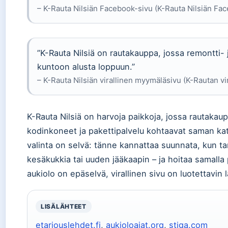
– K-Rauta Nilsiän Facebook-sivu (K-Rauta Nilsiän Fa
”K-Rauta Nilsiä on rautakauppa, jossa remontti- 
kuntoon alusta loppuun.”
– K-Rauta Nilsiän virallinen myymäläsivu (K-Rautan v
K-Rauta Nilsiä on harvoja paikkoja, jossa rautaka
kodinkoneet ja pakettipalvelu kohtaavat saman kat
valinta on selvä: tänne kannattaa suunnata, kun ta
kesäkukkia tai uuden jääkaapin – ja hoitaa samalla
aukiolo on epäselvä, virallinen sivu on luotettavin 
LISÄLÄHTEET
etarjouslehdet.fi
,
aukioloajat.org
,
stiga.com