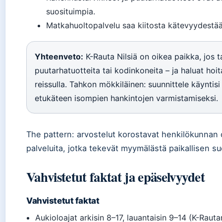
suosituimpia.
Matkahuoltopalvelu saa kiitosta kätevyydestää
Yhteenveto:
K-Rauta Nilsiä on oikea paikka, jos t
puutarhatuotteita tai kodinkoneita – ja haluat ho
reissulla. Tahkon mökkiläinen: suunnittele käyntis
etukäteen isompien hankintojen varmistamiseksi.
The pattern: arvostelut korostavat henkilökunnan 
palveluita, jotka tekevät myymälästä paikallisen su
Vahvistetut faktat ja epäselvyydet
Vahvistetut faktat
Aukioloajat arkisin 8–17, lauantaisin 9–14 (K-Raut