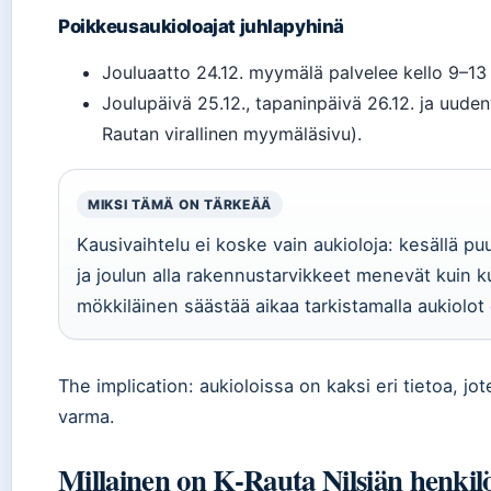
Poikkeusaukioloajat juhlapyhinä
Jouluaatto 24.12. myymälä palvelee kello 9–13 
Joulupäivä 25.12., tapaninpäivä 26.12. ja uudenv
Rautan virallinen myymäläsivu).
MIKSI TÄMÄ ON TÄRKEÄÄ
Kausivaihtelu ei koske vain aukioloja: kesällä p
ja joulun alla rakennustarvikkeet menevät kuin ku
mökkiläinen säästää aikaa tarkistamalla aukiolot
The implication: aukioloissa on kaksi eri tietoa, jo
varma.
Millainen on K-Rauta Nilsiän henki