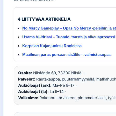
4 LIITTYVAA ARTIKKELIA
No Mercy Gameplay – Opas No Mercy -peleihin ja st
Usama Al-Idrissi – Tuomio, tausta ja oikeusproses
Korpelan Kujanjuoksu Rooleissa
Maailman paras porsaan sisäfile – valmistusopas
Osoite:
Nilsiäntie 69, 73300 Nilsiä ·
Palvelut:
Rautakauppa, puutarhamyymälä, matkahuolt
Aukioloajat (ark):
Ma–Pe 8–17 ·
Aukioloajat (la):
La 9–14 ·
Valikoima:
Rakennustarvikkeet, pintamateriaalit, työk