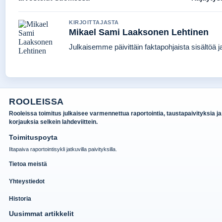
KIRJOITTAJASTA
Mikael Sami Laaksonen Lehtinen
Julkaisemme päivittäin faktapohjaista sisältöä jat
ROOLEISSA
Rooleissa toimitus julkaisee varmennettua raportointia, taustapaivityksia ja
korjauksia selkein lahdeviittein.
Toimituspoyta
Iltapaiva raportointisykli jatkuvilla paivityksilla.
Tietoa meistä
Yhteystiedot
Historia
Uusimmat artikkelit