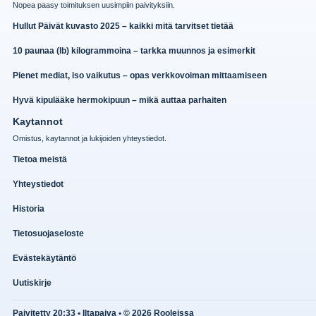
Nopea paasy toimituksen uusimpiin paivityksiin.
Hullut Päivät kuvasto 2025 – kaikki mitä tarvitset tietää
10 paunaa (lb) kilogrammoina – tarkka muunnos ja esimerkit
Pienet mediat, iso vaikutus – opas verkkovoiman mittaamiseen
Hyvä kipulääke hermokipuun – mikä auttaa parhaiten
Kaytannot
Omistus, kaytannot ja lukijoiden yhteystiedot.
Tietoa meistä
Yhteystiedot
Historia
Tietosuojaseloste
Evästekäytäntö
Uutiskirje
Paivitetty 20:33 • Iltapaiva • © 2026 Rooleissa