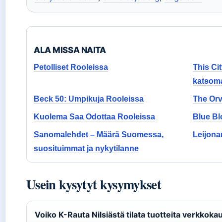
ALA MISSA NAITA
Petolliset Rooleissa
This Cit
katsom
Beck 50: Umpikuja Rooleissa
The Orv
Kuolema Saa Odottaa Rooleissa
Blue Bl
Sanomalehdet – Määrä Suomessa,
Leijona
suosituimmat ja nykytilanne
Usein kysytyt kysymykset
Voiko K-Rauta Nilsiästä tilata tuotteita verkkoka