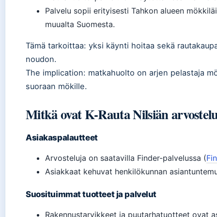
Palvelu sopii erityisesti Tahkon alueen mökkiläis
muualta Suomesta.
Tämä tarkoittaa: yksi käynti hoitaa sekä rautakaup
noudon.
The implication: matkahuolto on arjen pelastaja mökk
suoraan mökille.
Mitkä ovat K-Rauta Nilsiän arvostel
Asiakaspalautteet
Arvosteluja on saatavilla Finder-palvelussa (
Fi
Asiakkaat kehuvat henkilökunnan asiantuntemu
Suosituimmat tuotteet ja palvelut
Rakennustarvikkeet ja puutarhatuotteet ovat 