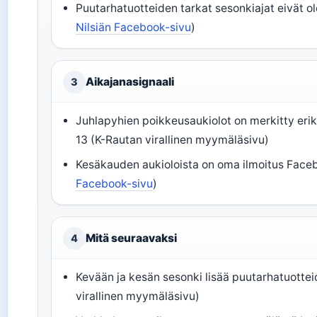
Puutarhatuotteiden tarkat sesonkiajat eivät ole 
Nilsiän Facebook-sivu
)
Aikajanasignaali
3
Juhlapyhien poikkeusaukiolot on merkitty eriks
13 (K-Rautan virallinen myymäläsivu)
Kesäkauden aukioloista on oma ilmoitus Faceb
Facebook-sivu
)
Mitä seuraavaksi
4
Kevään ja kesän sesonki lisää puutarhatuotte
virallinen myymäläsivu)