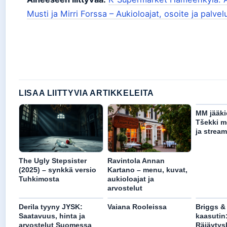
Musti ja Mirri Forssa – Aukioloajat, osoite ja palvel
LISAA LIITTYVIA ARTIKKELEITA
MM jääki
Tšekki me
ja stream
The Ugly Stepsister
Ravintola Annan
(2025) – synkkä versio
Kartano – menu, kuvat,
Tuhkimosta
aukioloajat ja
arvostelut
Derila tyyny JYSK:
Vaiana Rooleissa
Briggs &
Saatavuus, hinta ja
kaasutin
arvostelut Suomessa
Räjäytys