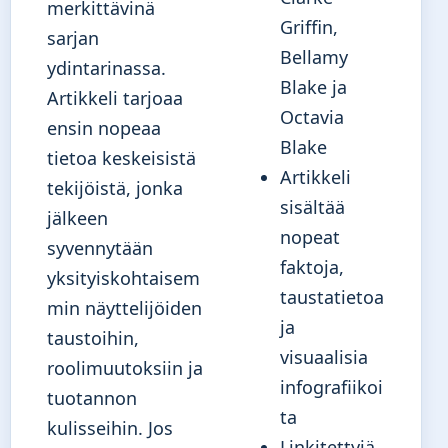
merkittävinä
Griffin,
sarjan
Bellamy
ydintarinassa.
Blake ja
Artikkeli tarjoaa
Octavia
ensin nopeaa
Blake
tietoa keskeisistä
Artikkeli
tekijöistä, jonka
sisältää
jälkeen
nopeat
syvennytään
faktoja,
yksityiskohtaisem
taustatietoa
min näyttelijöiden
ja
taustoihin,
visuaalisia
roolimuutoksiin ja
infografiikoi
tuotannon
ta
kulisseihin. Jos
Linkitettyjä