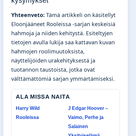
kysymykset
Yhteenveto:
Tämä artikkeli on käsitellyt
Eloonjääneet Rooleissa -sarjan keskeisiä
hahmoja ja niiden kehitystä. Esiteltyjen
tietojen avulla lukija saa kattavan kuvan
hahmojen roolimuutoksista,
näyttelijöiden urakehityksestä ja
tuotannon taustoista, jotka ovat
välttämättömiä sarjan ymmärtämiseksi.
ALA MISSA NAITA
Harry Wild
J Edgar Hoover –
Rooleissa
Vaimo, Perhe ja
Salainen
Yksityiselämä