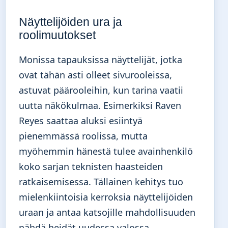
Näyttelijöiden ura ja
roolimuutokset
Monissa tapauksissa näyttelijät, jotka
ovat tähän asti olleet sivurooleissa,
astuvat päärooleihin, kun tarina vaatii
uutta näkökulmaa. Esimerkiksi Raven
Reyes saattaa aluksi esiintyä
pienemmässä roolissa, mutta
myöhemmin hänestä tulee avainhenkilö
koko sarjan teknisten haasteiden
ratkaisemisessa. Tällainen kehitys tuo
mielenkiintoisia kerroksia näyttelijöiden
uraan ja antaa katsojille mahdollisuuden
nähdä heidät uudessa valossa.