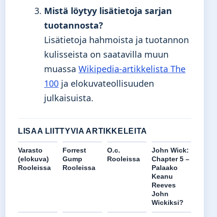
Mistä löytyy lisätietoja sarjan
tuotannosta?
Lisätietoja hahmoista ja tuotannon
kulisseista on saatavilla muun
muassa
Wikipedia-artikkelista The
100
ja elokuvateollisuuden
julkaisuista.
LISAA LIITTYVIA ARTIKKELEITA
Varasto
Forrest
O.c.
John Wick:
(elokuva)
Gump
Rooleissa
Chapter 5 –
Rooleissa
Rooleissa
Palaako
Keanu
Reeves
John
Wickiksi?