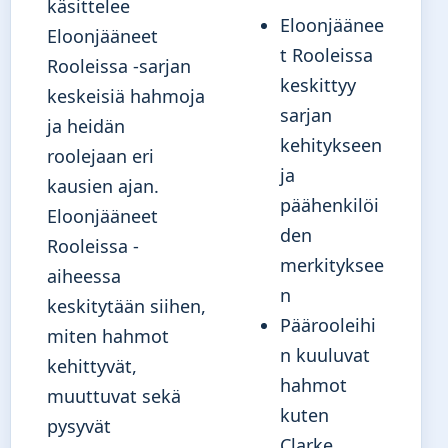
käsittelee
Eloonjäänee
Eloonjääneet
t Rooleissa
Rooleissa -sarjan
keskittyy
keskeisiä hahmoja
sarjan
ja heidän
kehitykseen
roolejaan eri
ja
kausien ajan.
päähenkilöi
Eloonjääneet
den
Rooleissa -
merkityksee
aiheessa
n
keskitytään siihen,
Päärooleihi
miten hahmot
n kuuluvat
kehittyvät,
hahmot
muuttuvat sekä
kuten
pysyvät
Clarke