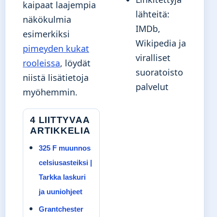
kaipaat laajempia
lähteitä:
näkökulmia
IMDb,
esimerkiksi
Wikipedia ja
pimeyden kukat
viralliset
rooleissa
, löydät
suoratoisto
niistä lisätietoja
palvelut
myöhemmin.
4 LIITTYVAA
ARTIKKELIA
325 F muunnos
celsiusasteiksi |
Tarkka laskuri
ja uuniohjeet
Grantchester