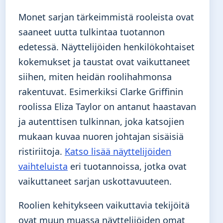
Monet sarjan tärkeimmistä rooleista ovat
saaneet uutta tulkintaa tuotannon
edetessä. Näyttelijöiden henkilökohtaiset
kokemukset ja taustat ovat vaikuttaneet
siihen, miten heidän roolihahmonsa
rakentuvat. Esimerkiksi Clarke Griffinin
roolissa Eliza Taylor on antanut haastavan
ja autenttisen tulkinnan, joka katsojien
mukaan kuvaa nuoren johtajan sisäisiä
ristiriitoja.
Katso lisää näyttelijöiden
vaihteluista
eri tuotannoissa, jotka ovat
vaikuttaneet sarjan uskottavuuteen.
Roolien kehitykseen vaikuttavia tekijöitä
ovat muun muassa näyttelijöiden omat