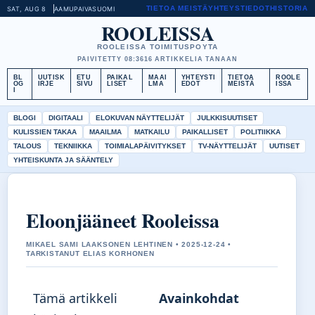
TIETOA MEISTÄ
YHTEYSTIEDOT
HISTORIA
SAT, AUG 8
AAMUPAIVA
SUOMI
ROOLEISSA
ROOLEISSA TOIMITUSPOYTA
PAIVITETTY 08:36
16 ARTIKKELIA TANAAN
BL
UUTISK
ETU
PAIKAL
MAAI
YHTEYSTI
TIETOA
ROOLE
OG
IRJE
SIVU
LISET
LMA
EDOT
MEISTÄ
ISSA
I
BLOGI
DIGITAALI
ELOKUVAN NÄYTTELIJÄT
JULKKISUUTISET
KULISSIEN TAKAA
MAAILMA
MATKAILU
PAIKALLISET
POLITIIKKA
TALOUS
TEKNIIKKA
TOIMIALAPÄIVITYKSET
TV-NÄYTTELIJÄT
UUTISET
YHTEISKUNTA JA SÄÄNTELY
Eloonjääneet Rooleissa
MIKAEL SAMI LAAKSONEN LEHTINEN • 2025-12-24 •
TARKISTANUT ELIAS KORHONEN
Tämä artikkeli
Avainkohdat