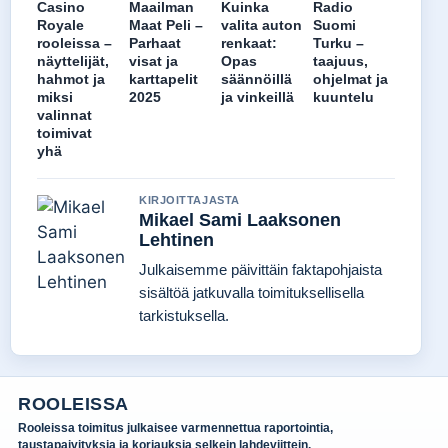
Casino
Maailman
Kuinka
Radio
Royale
Maat Peli –
valita auton
Suomi
rooleissa –
Parhaat
renkaat:
Turku –
näyttelijät,
visat ja
Opas
taajuus,
hahmot ja
karttapelit
säännöillä
ohjelmat ja
miksi
2025
ja vinkeillä
kuuntelu
valinnat
toimivat
yhä
KIRJOITTAJASTA
Mikael Sami Laaksonen
Lehtinen
Julkaisemme päivittäin faktapohjaista
sisältöä jatkuvalla toimituksellisella
tarkistuksella.
ROOLEISSA
Rooleissa toimitus julkaisee varmennettua raportointia,
taustapaivityksia ja korjauksia selkein lahdeviittein.