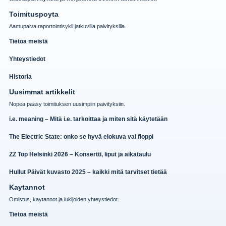
Toimituspoyta
Aamupaiva raportointisykli jatkuvilla paivityksilla.
Tietoa meistä
Yhteystiedot
Historia
Uusimmat artikkelit
Nopea paasy toimituksen uusimpiin paivityksiin.
i.e. meaning – Mitä i.e. tarkoittaa ja miten sitä käytetään
The Electric State: onko se hyvä elokuva vai floppi
ZZ Top Helsinki 2026 – Konsertti, liput ja aikataulu
Hullut Päivät kuvasto 2025 – kaikki mitä tarvitset tietää
Kaytannot
Omistus, kaytannot ja lukijoiden yhteystiedot.
Tietoa meistä