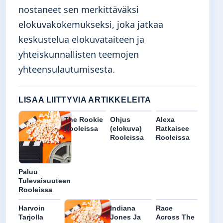
nostaneet sen merkittäväksi
elokuvakokemukseksi, joka jatkaa
keskustelua elokuvataiteen ja
yhteiskunnallisten teemojen
yhteensulautumisesta.
LISAA LIITTYVIA ARTIKKELEITA
The Rookie
Ohjus
Alexa
Rooleissa
(elokuva)
Ratkaisee
Rooleissa
Rooleissa
Paluu
Tulevaisuuteen
Rooleissa
Harvoin
Indiana
Race
Tarjolla
Jones Ja
Across The