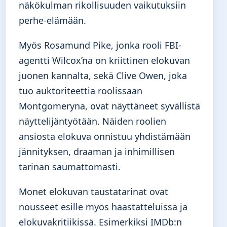
näkökulman rikollisuuden vaikutuksiin
perhe-elämään.
Myös Rosamund Pike, jonka rooli FBI-
agentti Wilcox’na on kriittinen elokuvan
juonen kannalta, sekä Clive Owen, joka
tuo auktoriteettia roolissaan
Montgomeryna, ovat näyttäneet syvällistä
näyttelijäntyötään. Näiden roolien
ansiosta elokuva onnistuu yhdistämään
jännityksen, draaman ja inhimillisen
tarinan saumattomasti.
Monet elokuvan taustatarinat ovat
nousseet esille myös haastatteluissa ja
elokuvakritiikissä. Esimerkiksi IMDb:n