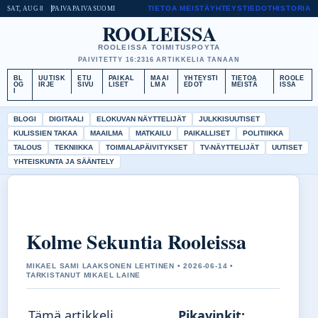
TIETOA MEISTÄ
YHTEYSTIEDOT
HISTORIA
SAT, AUG 8
PAIVAPAIVA
SUOMI
ROOLEISSA
ROOLEISSA TOIMITUSPOYTA
PAIVITETTY 16:23
16 ARTIKKELIA TANAAN
BL
UUTISK
ETU
PAIKAL
MAAI
YHTEYSTI
TIETOA
ROOLE
OG
IRJE
SIVU
LISET
LMA
EDOT
MEISTÄ
ISSA
I
BLOGI
DIGITAALI
ELOKUVAN NÄYTTELIJÄT
JULKKISUUTISET
KULISSIEN TAKAA
MAAILMA
MATKAILU
PAIKALLISET
POLITIIKKA
TALOUS
TEKNIIKKA
TOIMIALAPÄIVITYKSET
TV-NÄYTTELIJÄT
UUTISET
YHTEISKUNTA JA SÄÄNTELY
Kolme Sekuntia Rooleissa
MIKAEL SAMI LAAKSONEN LEHTINEN • 2026-06-14 •
TARKISTANUT MIKAEL LAINE
Tämä artikkeli
Pikavinkit: