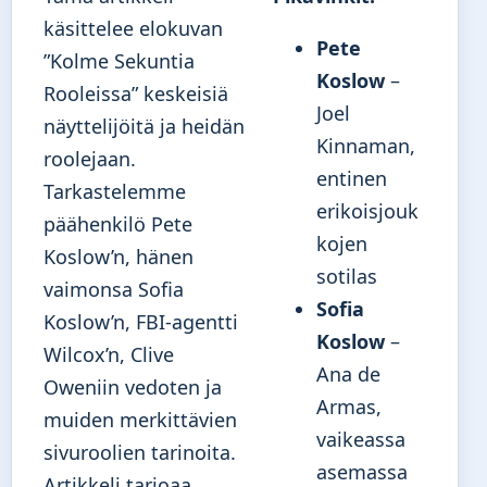
käsittelee elokuvan
Pete
”Kolme Sekuntia
Koslow
–
Rooleissa” keskeisiä
Joel
näyttelijöitä ja heidän
Kinnaman,
roolejaan.
entinen
Tarkastelemme
erikoisjouk
päähenkilö Pete
kojen
Koslow’n, hänen
sotilas
vaimonsa Sofia
Sofia
Koslow’n, FBI-agentti
Koslow
–
Wilcox’n, Clive
Ana de
Oweniin vedoten ja
Armas,
muiden merkittävien
vaikeassa
sivuroolien tarinoita.
asemassa
Artikkeli tarjoaa