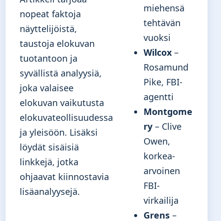
miehensä
nopeat faktoja
tehtävän
näyttelijöistä,
vuoksi
taustoja elokuvan
Wilcox
–
tuotantoon ja
Rosamund
syvällistä analyysiä,
Pike, FBI-
joka valaisee
agentti
elokuvan vaikutusta
Montgome
elokuvateollisuudessa
ry
– Clive
ja yleisöön. Lisäksi
Owen,
löydät sisäisiä
korkea-
linkkejä, jotka
arvoinen
ohjaavat kiinnostavia
FBI-
lisäanalyysejä.
virkailija
Grens
–