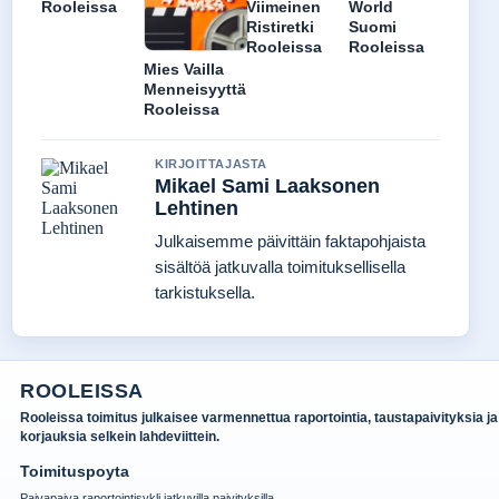
Rooleissa
Viimeinen
World
Ristiretki
Suomi
Rooleissa
Rooleissa
Mies Vailla
Menneisyyttä
Rooleissa
KIRJOITTAJASTA
Mikael Sami Laaksonen
Lehtinen
Julkaisemme päivittäin faktapohjaista
sisältöä jatkuvalla toimituksellisella
tarkistuksella.
ROOLEISSA
Rooleissa toimitus julkaisee varmennettua raportointia, taustapaivityksia ja
korjauksia selkein lahdeviittein.
Toimituspoyta
Paivapaiva raportointisykli jatkuvilla paivityksilla.