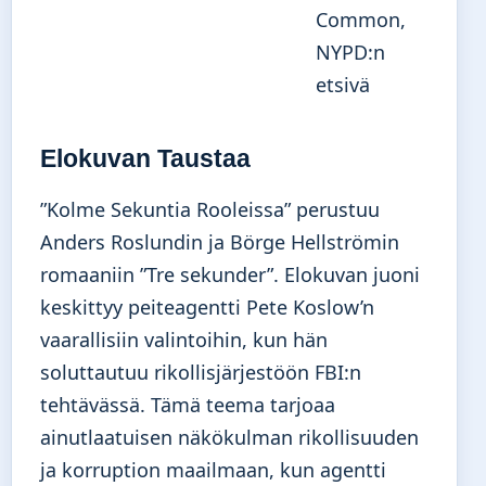
Common,
NYPD:n
etsivä
Elokuvan Taustaa
”Kolme Sekuntia Rooleissa” perustuu
Anders Roslundin ja Börge Hellströmin
romaaniin ”Tre sekunder”. Elokuvan juoni
keskittyy peiteagentti Pete Koslow’n
vaarallisiin valintoihin, kun hän
soluttautuu rikollisjärjestöön FBI:n
tehtävässä. Tämä teema tarjoaa
ainutlaatuisen näkökulman rikollisuuden
ja korruption maailmaan, kun agentti