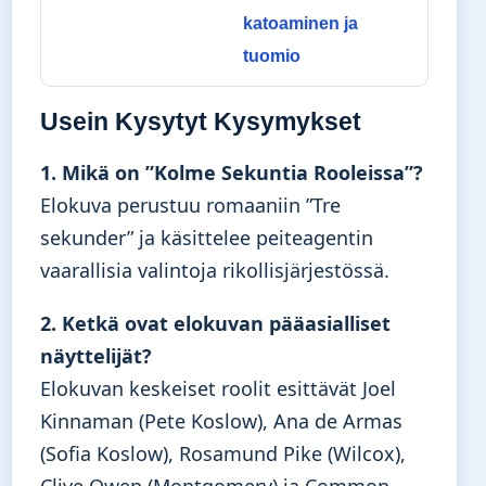
katoaminen ja
tuomio
Usein Kysytyt Kysymykset
1. Mikä on ”Kolme Sekuntia Rooleissa”?
Elokuva perustuu romaaniin ”Tre
sekunder” ja käsittelee peiteagentin
vaarallisia valintoja rikollisjärjestössä.
2. Ketkä ovat elokuvan pääasialliset
näyttelijät?
Elokuvan keskeiset roolit esittävät Joel
Kinnaman (Pete Koslow), Ana de Armas
(Sofia Koslow), Rosamund Pike (Wilcox),
Clive Owen (Montgomery) ja Common