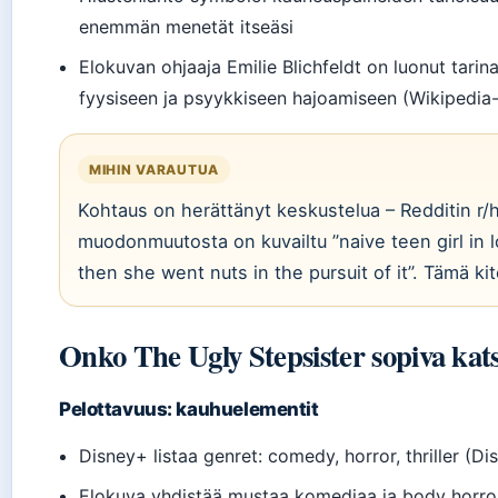
enemmän menetät itseäsi
Elokuvan ohjaaja Emilie Blichfeldt on luonut tarin
fyysiseen ja psyykkiseen hajoamiseen (Wikipedia-
MIHIN VARAUTUA
Kohtaus on herättänyt keskustelua – Redditin r/h
muodonmuutosta on kuvailtu ”naive teen girl in 
then she went nuts in the pursuit of it”. Tämä k
Onko The Ugly Stepsister sopiva kats
Pelottavuus: kauhuelementit
Disney+ listaa genret: comedy, horror, thriller (D
Elokuva yhdistää mustaa komediaa ja body horrori