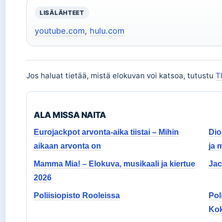
LISÄLÄHTEET
youtube.com
,
hulu.com
Jos haluat tietää, mistä elokuvan voi katsoa, tutustu
T
ALA MISSA NAITA
Eurojackpot arvonta-aika tiistai – Mihin
Dio
aikaan arvonta on
ja m
Mamma Mia! – Elokuva, musikaali ja kiertue
Jac
2026
Poliisiopisto Rooleissa
Pol
Ko