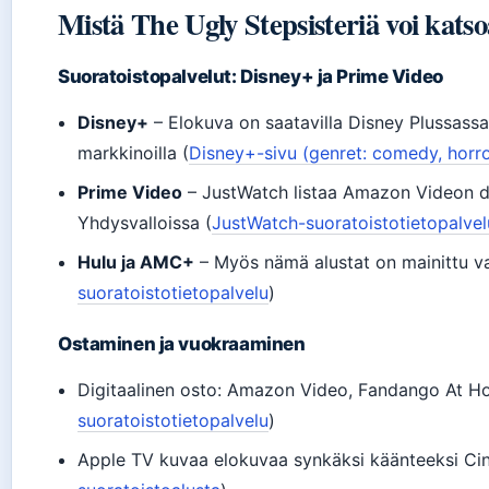
Mistä The Ugly Stepsisteriä voi kats
Suoratoistopalvelut: Disney+ ja Prime Video
Disney+
– Elokuva on saatavilla Disney Plussassa 
markkinoilla (
Disney+-sivu (genret: comedy, horror,
Prime Video
– JustWatch listaa Amazon Videon di
Yhdysvalloissa (
JustWatch-suoratoistotietopalvel
Hulu ja AMC+
– Myös nämä alustat on mainittu va
suoratoistotietopalvelu
)
Ostaminen ja vuokraaminen
Digitaalinen osto: Amazon Video, Fandango At H
suoratoistotietopalvelu
)
Apple TV kuvaa elokuvaa synkäksi käänteeksi Cind