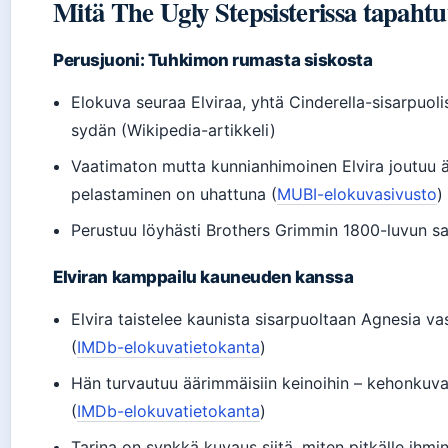
Mitä The Ugly Stepsisterissa tapaht
Perusjuoni: Tuhkimon rumasta siskosta
Elokuva seuraa Elviraa, yhtä Cinderella-sisarpuoli
sydän (Wikipedia-artikkeli)
Vaatimaton mutta kunnianhimoinen Elvira joutuu ä
pelastaminen on uhattuna (
MUBI-elokuvasivusto
)
Perustuu löyhästi Brothers Grimmin 1800-luvun sa
Elviran kamppailu kauneuden kanssa
Elvira taistelee kaunista sisarpuoltaan Agnesia v
(
IMDb-elokuvatietokanta
)
Hän turvautuu äärimmäisiin keinoihin – kehonkuv
(
IMDb-elokuvatietokanta
)
Tarina on synkkä kuvaus siitä, miten pitkälle ih