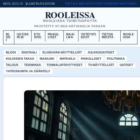
TIETOA MEISTÄ
YHTEYSTIEDOT
HISTORIA
MON, AUG 10
AAMUPAIVA
SUOMI
ROOLEISSA
ROOLEISSA TOIMITUSPOYTA
PAIVITETTY 07:38
16 ARTIKKELIA TANAAN
BL
UUTISK
ETU
PAIKAL
MAAI
YHTEYSTI
TIETOA
ROOLE
OG
IRJE
SIVU
LISET
LMA
EDOT
MEISTÄ
ISSA
I
BLOGI
DIGITAALI
ELOKUVAN NÄYTTELIJÄT
JULKKISUUTISET
KULISSIEN TAKAA
MAAILMA
MATKAILU
PAIKALLISET
POLITIIKKA
TALOUS
TEKNIIKKA
TOIMIALAPÄIVITYKSET
TV-NÄYTTELIJÄT
UUTISET
YHTEISKUNTA JA SÄÄNTELY