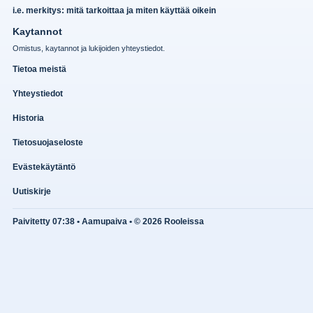
i.e. merkitys: mitä tarkoittaa ja miten käyttää oikein
Kaytannot
Omistus, kaytannot ja lukijoiden yhteystiedot.
Tietoa meistä
Yhteystiedot
Historia
Tietosuojaseloste
Evästekäytäntö
Uutiskirje
Paivitetty 07:38 • Aamupaiva • © 2026 Rooleissa