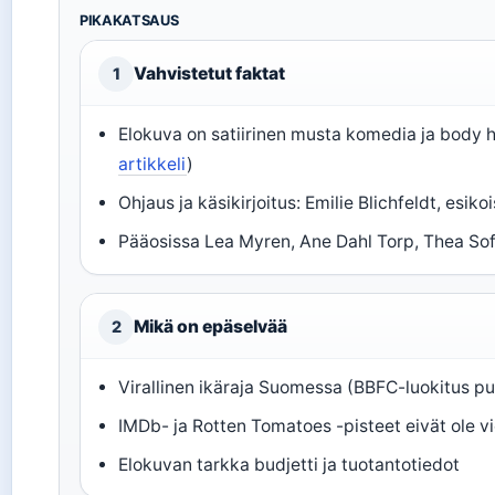
PIKAKATSAUS
Vahvistetut faktat
1
Elokuva on satiirinen musta komedia ja body h
artikkeli
)
Ohjaus ja käsikirjoitus: Emilie Blichfeldt, esiko
Pääosissa Lea Myren, Ane Dahl Torp, Thea So
Mikä on epäselvää
2
Virallinen ikäraja Suomessa (BBFC-luokitus pu
IMDb- ja Rotten Tomatoes -pisteet eivät ole vi
Elokuvan tarkka budjetti ja tuotantotiedot