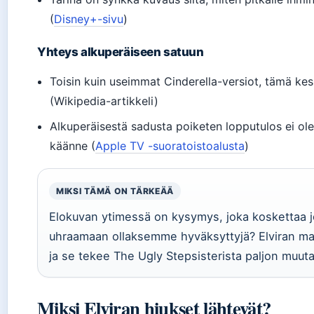
(
Disney+-sivu
)
Yhteys alkuperäiseen satuun
Toisin kuin useimmat Cinderella-versiot, tämä k
(Wikipedia-artikkeli)
Alkuperäisestä sadusta poiketen lopputulos ei ol
käänne (
Apple TV -suoratoistoalusta
)
MIKSI TÄMÄ ON TÄRKEÄÄ
Elokuvan ytimessä on kysymys, joka koskettaa j
uhraamaan ollaksemme hyväksyttyjä? Elviran mat
ja se tekee The Ugly Stepsisterista paljon muut
Miksi Elviran hiukset lähtevät?