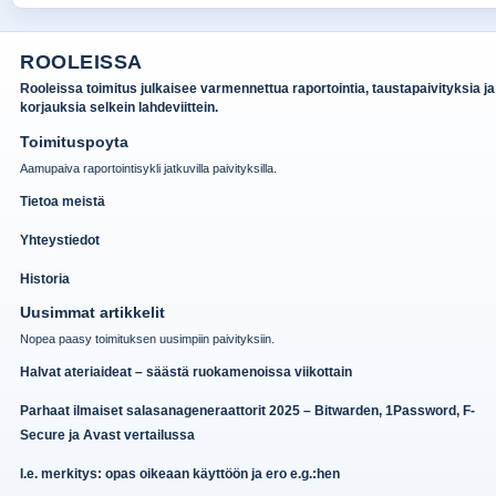
ROOLEISSA
Rooleissa toimitus julkaisee varmennettua raportointia, taustapaivityksia ja
korjauksia selkein lahdeviittein.
Toimituspoyta
Aamupaiva raportointisykli jatkuvilla paivityksilla.
Tietoa meistä
Yhteystiedot
Historia
Uusimmat artikkelit
Nopea paasy toimituksen uusimpiin paivityksiin.
Halvat ateriaideat – säästä ruokamenoissa viikottain
Parhaat ilmaiset salasanageneraattorit 2025 – Bitwarden, 1Password, F-
Secure ja Avast vertailussa
I.e. merkitys: opas oikeaan käyttöön ja ero e.g.:hen