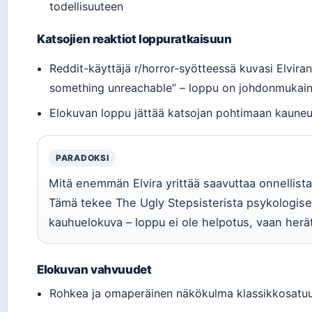
todellisuuteen
Katsojien reaktiot loppuratkaisuun
Reddit-käyttäjä r/horror-syötteessä kuvasi Elviran
something unreachable” – loppu on johdonmukain
Elokuvan loppu jättää katsojan pohtimaan kauneu
PARADOKSI
Mitä enemmän Elvira yrittää saavuttaa onnellist
Tämä tekee The Ugly Stepsisterista psykologis
kauhuelokuva – loppu ei ole helpotus, vaan herä
Elokuvan vahvuudet
Rohkea ja omaperäinen näkökulma klassikkosatu