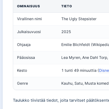
OMINAISUUS
TIETO
Virallinen nimi
The Ugly Stepsister
Julkaisuvuosi
2025
Ohjaaja
Emilie Blichfeldt (Wikipedia
Pääosissa
Lea Myren, Ane Dahl Torp
Kesto
1 tunti 49 minuuttia (
Disne
Genre
Kauhu, Satu, Musta komed
Taulukko tiivistää tiedot, joita tarvitset päätöksen