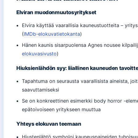
Elviran muodonmuutosyritykset
Elvira käyttää vaarallisia kauneustuotteita – yri
(
IMDb-elokuvatietokanta
)
Hänen kaunis sisarpuolensa Agnes nousee kilpailij
elokuvasivusto
)
Hiuksienlähdön syy: liiallinen kauneuden tavoitt
Tapahtuma on seurausta vaarallisista aineista, jo
saavuttamiseksi
Se on konkreettinen esimerkki body horror -eleme
epätoivoiseen yritykseen muuttua
Yhteys elokuvan teemaan
Hiustenlähtö symboloi kauneuspaineiden tuhoisuu