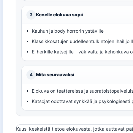
Kenelle elokuva sopii
3
Kauhun ja body horrorin ystäville
Klassikkosatujen uudelleentulkintojen ihailijoil
Ei herkille katsojille – väkivalta ja kehonkuva
Mitä seuraavaksi
4
Elokuva on teattereissa ja suoratoistopalvelu
Katsojat odottavat synkkää ja psykologisesti 
Kuusi keskeistä tietoa elokuvasta, jotka auttavat p