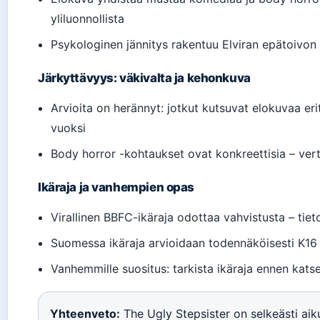
yliluonnollista
Psykologinen jännitys rakentuu Elviran epätoivon
Järkyttävyys: väkivalta ja kehonkuva
Arvioita on herännyt: jotkut kutsuvat elokuvaa eri
vuoksi
Body horror -kohtaukset ovat konkreettisia – ver
Ikäraja ja vanhempien opas
Virallinen BBFC-ikäraja odottaa vahvistusta – tieto
Suomessa ikäraja arvioidaan todennäköisesti K16 t
Vanhemmille suositus: tarkista ikäraja ennen katsel
Yhteenveto:
The Ugly Stepsister on selkeästi aikui