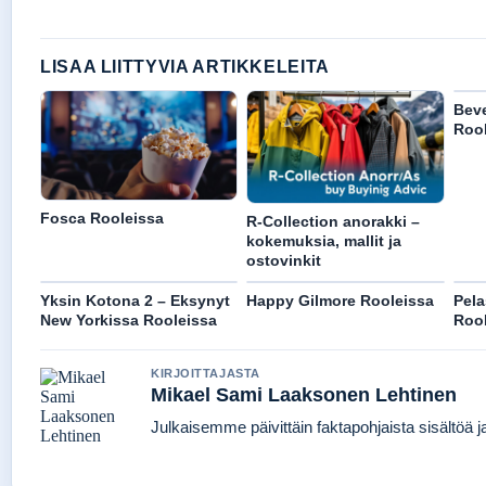
LISAA LIITTYVIA ARTIKKELEITA
Beve
Rool
Fosca Rooleissa
R-Collection anorakki –
kokemuksia, mallit ja
ostovinkit
Yksin Kotona 2 – Eksynyt
Happy Gilmore Rooleissa
Pela
New Yorkissa Rooleissa
Rool
KIRJOITTAJASTA
Mikael Sami Laaksonen Lehtinen
Julkaisemme päivittäin faktapohjaista sisältöä jat