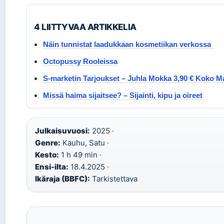
4 LIITTYVAA ARTIKKELIA
Näin tunnistat laadukkaan kosmetiikan verkossa
Octopussy Rooleissa
S-marketin Tarjoukset – Juhla Mokka 3,90 € Koko 
Missä haima sijaitsee? – Sijainti, kipu ja oireet
Julkaisuvuosi:
2025 ·
Genre:
Kauhu, Satu ·
Kesto:
1 h 49 min ·
Ensi-ilta:
18.4.2025 ·
Ikäraja (BBFC):
Tarkistettava