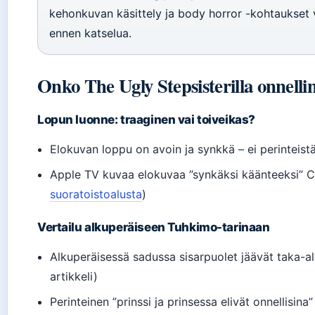
kehonkuvan käsittely ja body horror -kohtaukset vo
ennen katselua.
Onko The Ugly Stepsisterilla onnelli
Lopun luonne: traaginen vai toiveikas?
Elokuvan loppu on avoin ja synkkä – ei perinteist
Apple TV kuvaa elokuvaa ”synkäksi käänteeksi” Ci
suoratoistoalusta
)
Vertailu alkuperäiseen Tuhkimo-tarinaan
Alkuperäisessä sadussa sisarpuolet jäävät taka-al
artikkeli)
Perinteinen ”prinssi ja prinsessa elivät onnellisin