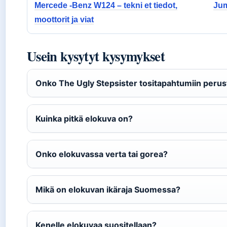
Mercede -Benz W124 – tekni et tiedot,
Jum
moottorit ja viat
Usein kysytyt kysymykset
Onko The Ugly Stepsister tositapahtumiin peru
Kuinka pitkä elokuva on?
Onko elokuvassa verta tai gorea?
Mikä on elokuvan ikäraja Suomessa?
Kenelle elokuvaa suositellaan?