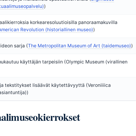
tuaalimuseopalvelu)
)
alikierroksia korkearesoluutioisilla panoraamakuvilla
merican Revolution (historiallinen museo)
)
ideon sarja (
The Metropolitan Museum of Art (taidemuseo)
)
 mukautuu käyttäjän tarpeisiin (Olympic Museum (virallinen
ja tekstitykset lisäävät käytettävyyttä (Veroniiiica
siantuntija))
aalimuseokierrokset