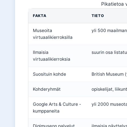
Pikatietoa 
FAKTA
TIETO
Museoita
yli 500 maailmanl
virtuaalikierroksilla
Ilmaisia
suurin osa listat
virtuaalikierroksia
Suosituin kohde
British Museum (y
Kohderyhmät
opiskelijat, liiku
Google Arts & Culture -
yli 2000 museota 
kumppaneita
Digimuseon palvelut
ilmaisia näyttely