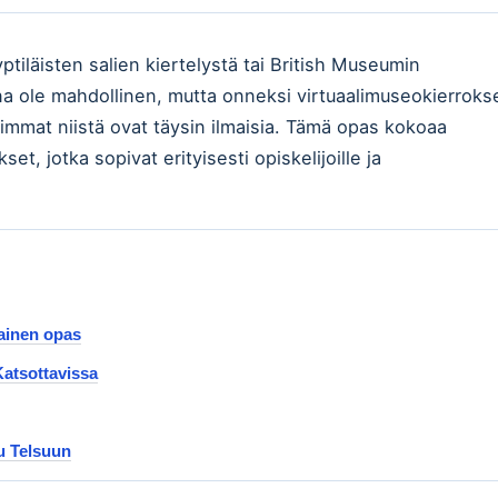
tiläisten salien kiertelystä tai British Museumin
 aina ole mahdollinen, mutta onneksi virtuaalimuseokierroks
eimmat niistä ovat täysin ilmaisia. Tämä opas kokoaa
et, jotka sopivat erityisesti opiskelijoille ja
kainen opas
atsottavissa
lu Telsuun