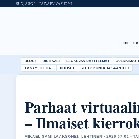
SUN, AUG 9
PAIVAPAIVA
SUOMI
BLOGI
UU
BLOGI
DIGITAALI
ELOKUVAN NÄYTTELIJÄT
JULKKISUUT
TV-NÄYTTELIJÄT
UUTISET
YHTEISKUNTA JA SÄÄNTELY
Parhaat virtuaal
– Ilmaiset kierro
MIKAEL SAMI LAAKSONEN LEHTINEN • 2026-07-01 • 