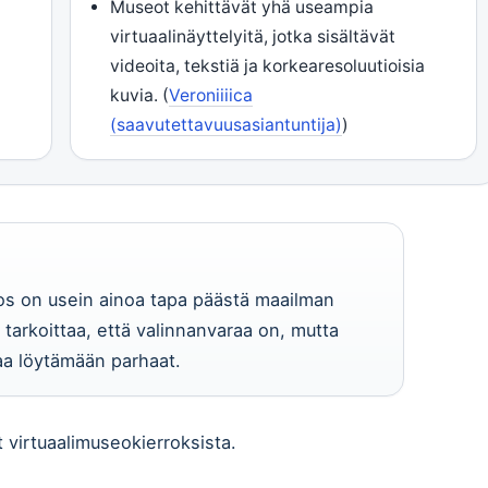
Museot kehittävät yhä useampia
virtuaalinäyttelyitä, jotka sisältävät
videoita, tekstiä ja korkearesoluutioisia
kuvia. (
Veroniiiica
(saavutettavuusasiantuntija)
)
ierros on usein ainoa tapa päästä maailman
tarkoittaa, että valinnanvaraa on, mutta
aa löytämään parhaat.
t virtuaalimuseokierroksista.