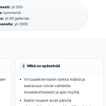
sesti:
yli 500 ·
a:
kymmeniä ·
ta:
yli 60 galleriaa ·
paneita:
yli 2000
Mikä on epäselvää
2
ksen
Virtuaalikierrosten tarkka määrä ja
saatavuus voivat vaihdella
museokohtaisesti ja ajan myötä.
Kaikki museot eivät päivitä