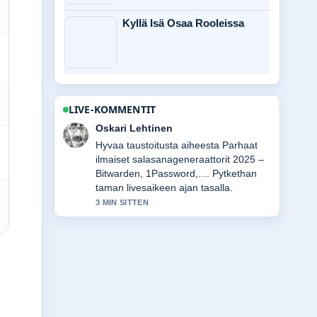
Kyllä Isä Osaa Rooleissa
LIVE-KOMMENTIT
Sanni Heikkinen
Raportointi I.e. merkitys: opas oikeaan
käyttöön ja ero...-aiheesta tuntuu
luotettavalta ja helppolukuiselta.
5 MIN SITTEN