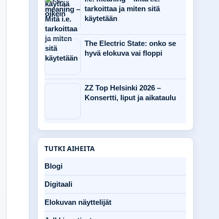
tarkoittaa ja miten sitä
käytetään
The Electric State: onko se
hyvä elokuva vai floppi
ZZ Top Helsinki 2026 –
Konsertti, liput ja aikataulu
TUTKI AIHEITA
Blogi
Digitaali
Elokuvan näyttelijät