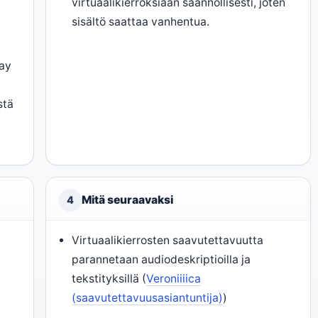
virtuaalikierroksiaan säännöllisesti, joten
sisältö saattaa vanhentua.
say
stä
Mitä seuraavaksi
4
Virtuaalikierrosten saavutettavuutta
parannetaan audiodeskriptioilla ja
tekstityksillä (
Veroniiiica
(saavutettavuusasiantuntija)
)