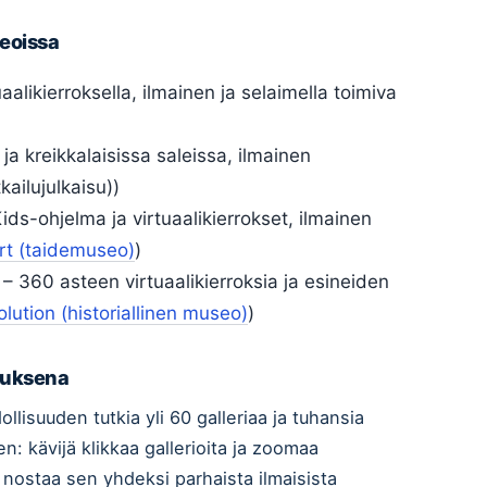
seoissa
uaalikierroksella, ilmainen ja selaimella toimiva
 ja kreikkalaisissa saleissa, ilmainen
kailujulkaisu))
ds-ohjelma ja virtuaalikierrokset, ilmainen
rt (taidemuseo)
)
– 360 asteen virtuaalikierroksia ja esineiden
ution (historiallinen museo)
)
muksena
llisuuden tutkia yli 60 galleriaa ja tuhansia
en: kävijä klikkaa gallerioita ja zoomaa
) nostaa sen yhdeksi parhaista ilmaisista