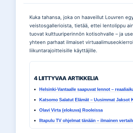
Kuka tahansa, joka on haaveillut Louvren egyp
veistosgallerioista, tietää, ettei lentolippu
tuovat kulttuuriperinnön kotisohvalle – ja us
yhteen parhaat ilmaiset virtuaalimuseokierroks
liikuntarajoitteisille käyttäjille.
4 LIITTYVAA ARTIKKELIA
Helsinki-Vantaalle saapuvat lennot – reaaliai
Katsomo Salatut Elämät – Uusimmat Jaksot K
Olavi Virta (elokuva) Rooleissa
Iltapulu TV ohjelmat tänään – ilmainen vertai