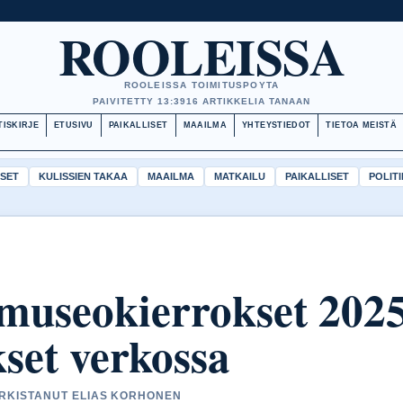
ROOLEISSA
ROOLEISSA TOIMITUSPOYTA
PAIVITETTY 13:39
16 ARTIKKELIA TANAAN
TISKIRJE
ETUSIVU
PAIKALLISET
MAAILMA
YHTEYSTIEDOT
TIETOA MEISTÄ
ISET
KULISSIEN TAKAA
MAAILMA
MATKAILU
PAIKALLISET
POLITI
imuseokierrokset 202
kset verkossa
TARKISTANUT ELIAS KORHONEN