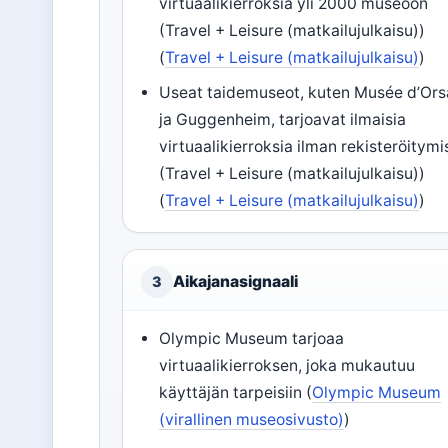
virtuaalikierroksia yli 2000 museoon
(Travel + Leisure (matkailujulkaisu))
(
Travel + Leisure (matkailujulkaisu)
)
Useat taidemuseot, kuten Musée d’Or
ja Guggenheim, tarjoavat ilmaisia
virtuaalikierroksia ilman rekisteröitymi
(Travel + Leisure (matkailujulkaisu))
(
Travel + Leisure (matkailujulkaisu)
)
Aikajanasignaali
3
Olympic Museum tarjoaa
virtuaalikierroksen, joka mukautuu
käyttäjän tarpeisiin (
Olympic Museum
(virallinen museosivusto)
)