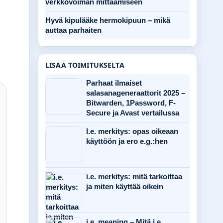
verkkovoiman mittaamiseen
Hyvä kipulääke hermokipuun – mikä
auttaa parhaiten
LISAA TOIMITUKSELTA
Parhaat ilmaiset
salasanageneraattorit 2025 –
Bitwarden, 1Password, F-
Secure ja Avast vertailussa
I.e. merkitys: opas oikeaan
käyttöön ja ero e.g.:hen
i.e. merkitys: mitä tarkoittaa
ja miten käyttää oikein
i.e. meaning – Mitä i.e.