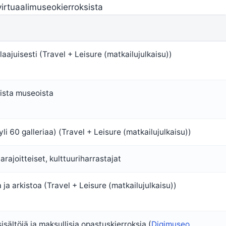
virtuaalimuseokierroksista
aajuisesti (Travel + Leisure (matkailujulkaisu))
uista museoista
li 60 galleriaa) (Travel + Leisure (matkailujulkaisu))
ntarajoitteiset, kulttuuriharrastajat
ja arkistoa (Travel + Leisure (matkailujulkaisu))
sisältöjä ja maksullisia opastuskierroksia (
Digimuseo