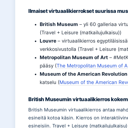
Ilmaiset virtuaalikierrokset suurissa mu
British Museum
– yli 60 galleriaa virt
(Travel + Leisure (matkailujulkaisu))
Louvre
– virtuaalikierros egyptiläisissä
verkkosivustolla (Travel + Leisure (mat
Metropolitan Museum of Art
– #MetKi
pääsy (
The Metropolitan Museum of A
Museum of the American Revolution
katselu (
Museum of the American Revol
British Museumin virtuaalikierros koke
British Museumin virtuaalikierros antaa mahdo
esineitä kotoa käsin. Kierros on interaktiivin
esineisiin. Travel + Leisure (matkailujulkaisu