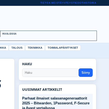
TIETOA MEISTÄ
YHTEYSTIEDOT
HISTORIA
ROOLEISSA
IKKA
TALOUS
TEKNIIKKA
TOIMIALAPÄIVITYKSET
HAKU
Siirry
5
UUSIMMAT ARTIKKELIT
Parhaat ilmaiset salasanageneraattorit
2025 – Bitwarden, 1Password, F-Secure
ja Avast vertailussa