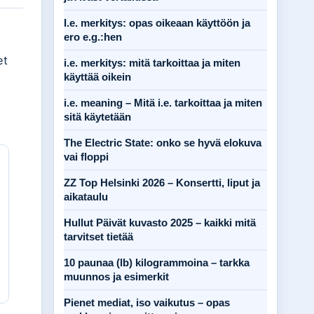
I.e. merkitys: opas oikeaan käyttöön ja
ero e.g.:hen
et
i.e. merkitys: mitä tarkoittaa ja miten
käyttää oikein
i.e. meaning – Mitä i.e. tarkoittaa ja miten
sitä käytetään
The Electric State: onko se hyvä elokuva
vai floppi
ZZ Top Helsinki 2026 – Konsertti, liput ja
aikataulu
Hullut Päivät kuvasto 2025 – kaikki mitä
tarvitset tietää
10 paunaa (lb) kilogrammoina – tarkka
muunnos ja esimerkit
Pienet mediat, iso vaikutus – opas