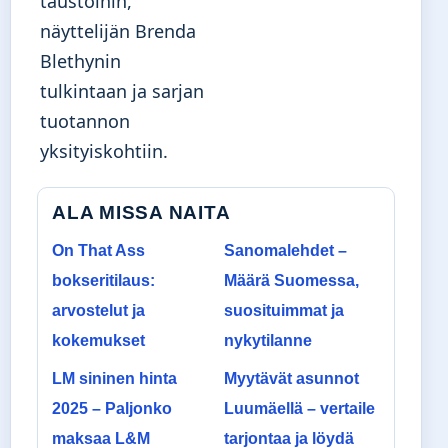
taustoihin,
näyttelijän Brenda
Blethynin
tulkintaan ja sarjan
tuotannon
yksityiskohtiin.
ALA MISSA NAITA
On That Ass
Sanomalehdet –
bokseritilaus:
Määrä Suomessa,
arvostelut ja
suosituimmat ja
kokemukset
nykytilanne
LM sininen hinta
Myytävät asunnot
2025 – Paljonko
Luumäellä – vertaile
maksaa L&M
tarjontaa ja löydä