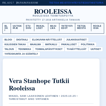
TIETOA MEISTÄ
YHTEYSTIEDOT
HISTORIA
FRI, AUG 7
PAIVAPAIVA
SUOMI
ROOLEISSA
ROOLEISSA TOIMITUSPOYTA
PAIVITETTY 17:10
16 ARTIKKELIA TANAAN
BL
UUTISK
ETU
PAIKAL
MAAI
YHTEYSTI
TIETOA
ROOLE
OG
IRJE
SIVU
LISET
LMA
EDOT
MEISTÄ
ISSA
I
BLOGI
DIGITAALI
ELOKUVAN NÄYTTELIJÄT
JULKKISUUTISET
KULISSIEN TAKAA
MAAILMA
MATKAILU
PAIKALLISET
POLITIIKKA
TALOUS
TEKNIIKKA
TOIMIALAPÄIVITYKSET
TV-NÄYTTELIJÄT
UUTISET
YHTEISKUNTA JA SÄÄNTELY
Vera Stanhope Tutkii
Rooleissa
MIKAEL SAMI LAAKSONEN LEHTINEN • 2025-10-25 •
TARKISTANUT AINO VIRTANEN