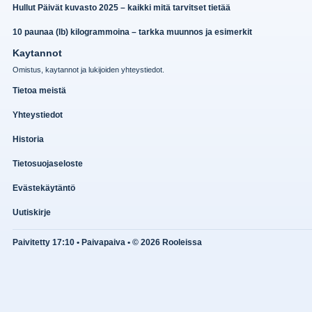
Hullut Päivät kuvasto 2025 – kaikki mitä tarvitset tietää
10 paunaa (lb) kilogrammoina – tarkka muunnos ja esimerkit
Kaytannot
Omistus, kaytannot ja lukijoiden yhteystiedot.
Tietoa meistä
Yhteystiedot
Historia
Tietosuojaseloste
Evästekäytäntö
Uutiskirje
Paivitetty 17:10 • Paivapaiva • © 2026 Rooleissa