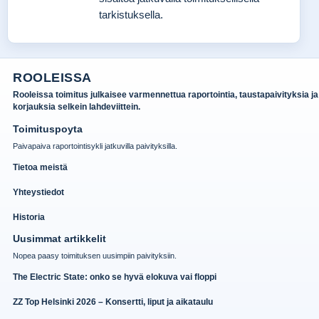
tarkistuksella.
ROOLEISSA
Rooleissa toimitus julkaisee varmennettua raportointia, taustapaivityksia ja
korjauksia selkein lahdeviittein.
Toimituspoyta
Paivapaiva raportointisykli jatkuvilla paivityksilla.
Tietoa meistä
Yhteystiedot
Historia
Uusimmat artikkelit
Nopea paasy toimituksen uusimpiin paivityksiin.
The Electric State: onko se hyvä elokuva vai floppi
ZZ Top Helsinki 2026 – Konsertti, liput ja aikataulu