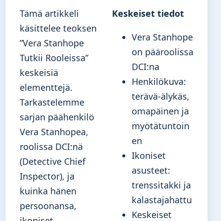
Tämä artikkeli
Keskeiset tiedot
käsittelee teoksen
Vera Stanhope
”Vera Stanhope
on pääroolissa
Tutkii Rooleissa”
DCI:na
keskeisiä
Henkilökuva:
elementtejä.
terävä-älykäs,
Tarkastelemme
omapäinen ja
sarjan päähenkilö
myötätuntoin
Vera Stanhopea,
en
roolissa DCI:nä
Ikoniset
(Detective Chief
asusteet:
Inspector), ja
trenssitakki ja
kuinka hänen
kalastajahattu
persoonansa,
Keskeiset
ikoniset