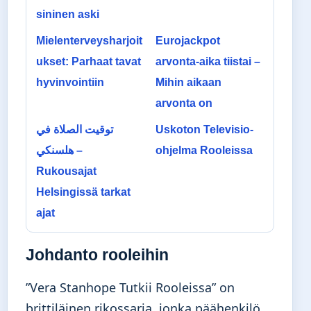
sininen aski
Mielenterveysharjoit
Eurojackpot
ukset: Parhaat tavat
arvonta-aika tiistai –
hyvinvointiin
Mihin aikaan
arvonta on
توقيت الصلاة في
Uskoton Televisio-
هلسنكي –
ohjelma Rooleissa
Rukousajat
Helsingissä tarkat
ajat
Johdanto rooleihin
”Vera Stanhope Tutkii Rooleissa” on
brittiläinen rikossarja, jonka päähenkilö