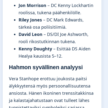
Jon Morrison
– DC Kenny Lockhartin
roolissa, tukena päähenkilölle.
Riley Jones
– DC Mark Edwards,
tärkeä osa poliisitiimiä.
David Leon
– DS/DI Joe Ashworth,
rooli rikostutkinnan tukena.
Kenny Doughty
– Esittää DS Aiden
Healya kausista 5–12.
Hahmon syvällinen analyysi
Vera Stanhope erottuu joukosta paitsi
älykkyytensä myös persoonallisuutensa
ansiosta. Hänen ikoninen trenssitakkinsa
ja kalastajahatustaan ovat tulleet lähes
tunnistettaviksi symboleiksi sarjassa.