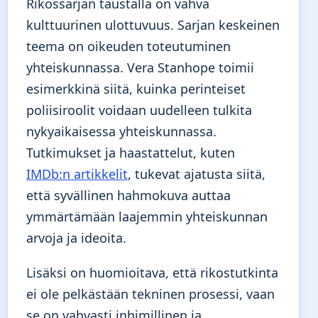
Rikossarjan taustalla on vahva
kulttuurinen ulottuvuus. Sarjan keskeinen
teema on oikeuden toteutuminen
yhteiskunnassa. Vera Stanhope toimii
esimerkkinä siitä, kuinka perinteiset
poliisiroolit voidaan uudelleen tulkita
nykyaikaisessa yhteiskunnassa.
Tutkimukset ja haastattelut, kuten
IMDb:n artikkelit
, tukevat ajatusta siitä,
että syvällinen hahmokuva auttaa
ymmärtämään laajemmin yhteiskunnan
arvoja ja ideoita.
Lisäksi on huomioitava, että rikostutkinta
ei ole pelkästään tekninen prosessi, vaan
se on vahvasti inhimillinen ja