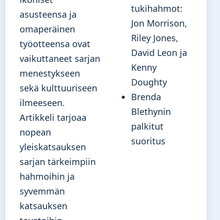
tukihahmot:
asusteensa ja
Jon Morrison,
omaperäinen
Riley Jones,
työotteensa ovat
David Leon ja
vaikuttaneet sarjan
Kenny
menestykseen
Doughty
sekä kulttuuriseen
Brenda
ilmeeseen.
Blethynin
Artikkeli tarjoaa
palkitut
nopean
suoritus
yleiskatsauksen
sarjan tärkeimpiin
hahmoihin ja
syvemmän
katsauksen