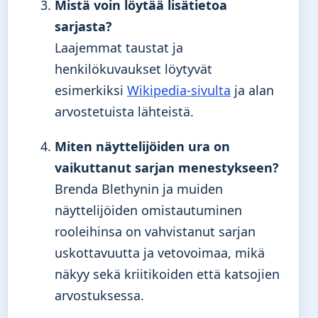
Mistä voin löytää lisätietoa
sarjasta?
Laajemmat taustat ja
henkilökuvaukset löytyvät
esimerkiksi
Wikipedia-sivulta
ja alan
arvostetuista lähteistä.
Miten näyttelijöiden ura on
vaikuttanut sarjan menestykseen?
Brenda Blethynin ja muiden
näyttelijöiden omistautuminen
rooleihinsa on vahvistanut sarjan
uskottavuutta ja vetovoimaa, mikä
näkyy sekä kriitikoiden että katsojien
arvostuksessa.