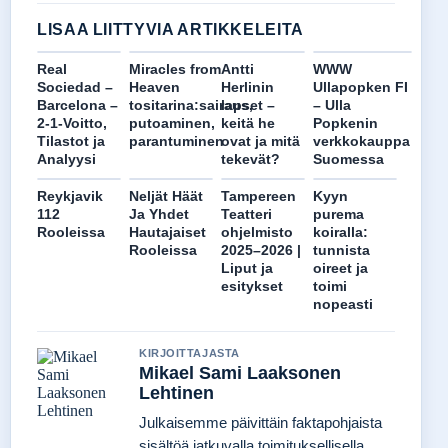
LISAA LIITTYVIA ARTIKKELEITA
Real
Miracles from
Antti
WWW
Sociedad –
Heaven
Herlinin
Ullapopken FI
Barcelona –
tositarina:sairaus,
lapset –
– Ulla
2-1-Voitto,
putoaminen,
keitä he
Popkenin
Tilastot ja
parantuminen
ovat ja mitä
verkkokauppa
Analyysi
tekevät?
Suomessa
Reykjavik
Neljät Häät
Tampereen
Kyyn
112
Ja Yhdet
Teatteri
purema
Rooleissa
Hautajaiset
ohjelmisto
koiralla:
Rooleissa
2025–2026 |
tunnista
Liput ja
oireet ja
esitykset
toimi
nopeasti
KIRJOITTAJASTA
Mikael Sami Laaksonen
Lehtinen
Julkaisemme päivittäin faktapohjaista
sisältöä jatkuvalla toimituksellisella