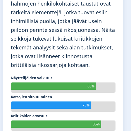
hahmojen henkilökohtaiset taustat ovat
tärkeitä elementtejä, jotka tuovat esiin
inhimillisiä puolia, jotka jäävät usein
piiloon perinteisessä rikosjuonessa. Näitä
seikkoja tukevat lukuisat kriitikkojen
tekemät analyysit sekä alan tutkimukset,
jotka ovat lisänneet kiinnostusta
brittiläisiä rikossarjoja kohtaan.
Näyttelijöiden vaikutus
80%
Katsojien sitoutuminen
75%
Kriitikoiden arvostus
85%