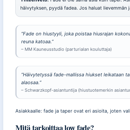
häivytyksen, pyydä fadea. Jos haluat lievemmän ja
”Fade on hiustyyli, joka poistaa hiusrajan kokon
reuna katoaa.”
– MM Kauneusstudio (parturialan kouluttaja)
”Häivytetyssä fade-mallissa hiukset leikataan tai 
alaosaa.”
– Schwarzkopf-asiantuntija (hiustuotemerkin asiantun
Asiakkaalle: fade ja taper ovat eri asioita, joten va
Mitä tarkoittaa low fade?