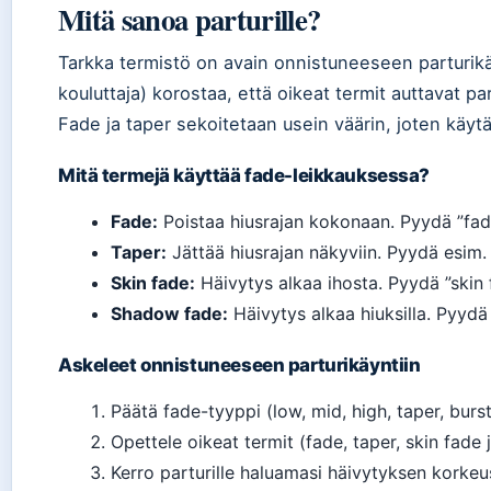
Mitä sanoa parturille?
Tarkka termistö on avain onnistuneeseen parturik
kouluttaja) korostaa, että oikeat termit auttavat p
Fade ja taper sekoitetaan usein väärin, joten käytä
Mitä termejä käyttää fade-leikkauksessa?
Fade:
Poistaa hiusrajan kokonaan. Pyydä ”fade
Taper:
Jättää hiusrajan näkyviin. Pyydä esim. ”
Skin fade:
Häivytys alkaa ihosta. Pyydä ”skin f
Shadow fade:
Häivytys alkaa hiuksilla. Pyydä
Askeleet onnistuneeseen parturikäyntiin
Päätä fade-tyyppi (low, mid, high, taper, bur
Opettele oikeat termit (fade, taper, skin fade jn
Kerro parturille haluamasi häivytyksen korkeus