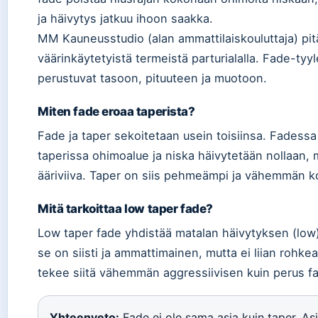
ja häivytys jatkuu ihoon saakka.
MM Kauneusstudio (
alan ammattilaiskouluttaja
) pi
väärinkäytetyistä termeistä parturialalla. Fade-ty
perustuvat tasoon, pituuteen ja muotoon.
Miten fade eroaa taperista?
Fade ja taper sekoitetaan usein toisiinsa. Fadessa
taperissa ohimoalue ja niska häivytetään nollaan, 
ääriviiva. Taper on siis pehmeämpi ja vähemmän ko
Mitä tarkoittaa low taper fade?
Low taper fade yhdistää matalan häivytyksen (low) 
se on siisti ja ammattimainen, mutta ei liian rohke
tekee siitä vähemmän aggressiivisen kuin perus f
Yhteenveto:
Fade ei ole sama asia kuin taper. Asi