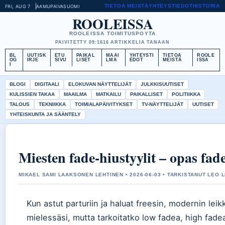
TIETOA MEISTÄ
YHTEYSTIEDOT
HISTORIA
FRI, AUG 7
AAMUPAIVA
SUOMI
ROOLEISSA
ROOLEISSA TOIMITUSPOYTA
PAIVITETTY 09:16
16 ARTIKKELIA TANAAN
BL
UUTISK
ETU
PAIKAL
MAAI
YHTEYSTI
TIETOA
ROOLE
OG
IRJE
SIVU
LISET
LMA
EDOT
MEISTÄ
ISSA
I
BLOGI
DIGITAALI
ELOKUVAN NÄYTTELIJÄT
JULKKISUUTISET
KULISSIEN TAKAA
MAAILMA
MATKAILU
PAIKALLISET
POLITIIKKA
TALOUS
TEKNIIKKA
TOIMIALAPÄIVITYKSET
TV-NÄYTTELIJÄT
UUTISET
YHTEISKUNTA JA SÄÄNTELY
Miesten fade-hiustyylit – opas fad
MIKAEL SAMI LAAKSONEN LEHTINEN • 2026-06-03 • TARKISTANUT LEO 
Kun astut parturiin ja haluat freesin, modernin lei
mielessäsi, mutta tarkoitatko low fadea, high fadea 