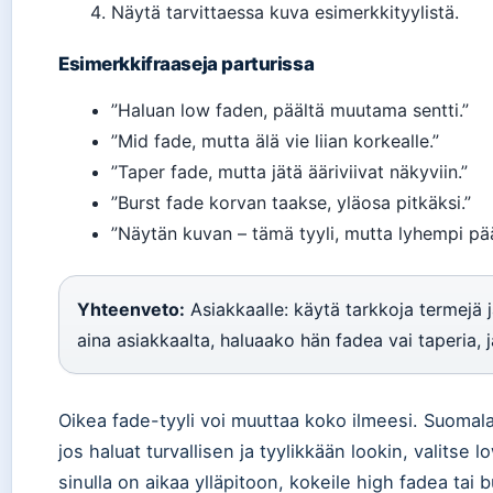
Näytä tarvittaessa kuva esimerkkityylistä.
Esimerkkifraaseja parturissa
”Haluan low faden, päältä muutama sentti.”
”Mid fade, mutta älä vie liian korkealle.”
”Taper fade, mutta jätä ääriviivat näkyviin.”
”Burst fade korvan taakse, yläosa pitkäksi.”
”Näytän kuvan – tämä tyyli, mutta lyhempi pää
Yhteenveto:
Asiakkaalle: käytä tarkkoja termejä ja
aina asiakkaalta, haluaako hän fadea vai taperia, 
Oikea fade-tyyli voi muuttaa koko ilmeesi. Suomalai
jos haluat turvallisen ja tyylikkään lookin, valitse l
sinulla on aikaa ylläpitoon, kokeile high fadea tai 