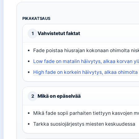
PIKAKATSAUS
Vahvistetut faktat
1
Fade poistaa hiusrajan kokonaan ohimolta nis
Low fade on matalin häivytys, alkaa korvan yl
High fade on korkein häivytys, alkaa ohimolta
Mikä on epäselvää
2
Mikä fade sopii parhaiten tiettyyn kasvojen m
Tarkka suosiojärjestys miesten keskuudessa