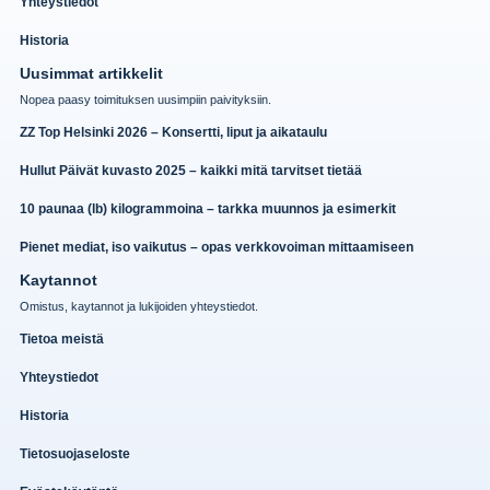
Yhteystiedot
Historia
Uusimmat artikkelit
Nopea paasy toimituksen uusimpiin paivityksiin.
ZZ Top Helsinki 2026 – Konsertti, liput ja aikataulu
Hullut Päivät kuvasto 2025 – kaikki mitä tarvitset tietää
10 paunaa (lb) kilogrammoina – tarkka muunnos ja esimerkit
Pienet mediat, iso vaikutus – opas verkkovoiman mittaamiseen
Kaytannot
Omistus, kaytannot ja lukijoiden yhteystiedot.
Tietoa meistä
Yhteystiedot
Historia
Tietosuojaseloste