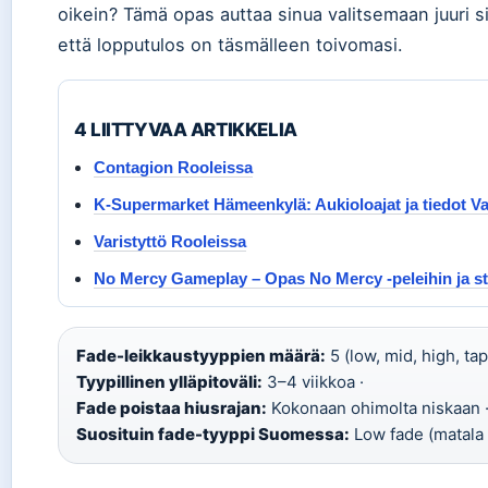
oikein? Tämä opas auttaa sinua valitsemaan juuri si
että lopputulos on täsmälleen toivomasi.
4 LIITTYVAA ARTIKKELIA
Contagion Rooleissa
K-Supermarket Hämeenkylä: Aukioloajat ja tiedot V
Varistyttö Rooleissa
No Mercy Gameplay – Opas No Mercy -peleihin ja st
Fade-leikkaustyyppien määrä:
5 (low, mid, high, tap
Tyypillinen ylläpitoväli:
3–4 viikkoa ·
Fade poistaa hiusrajan:
Kokonaan ohimolta niskaan 
Suosituin fade-tyyppi Suomessa:
Low fade (matala 