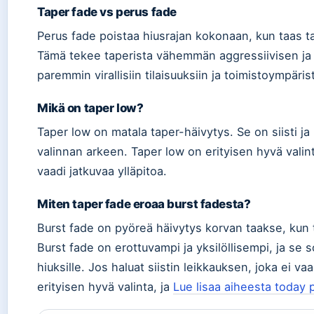
Taper fade vs perus fade
Perus fade poistaa hiusrajan kokonaan, kun taas ta
Tämä tekee taperista vähemmän aggressiivisen ja 
paremmin virallisiin tilaisuuksiin ja toimistoympäris
Mikä on taper low?
Taper low on matala taper-häivytys. Se on siisti j
valinnan arkeen. Taper low on erityisen hyvä valinta
vaadi jatkuvaa ylläpitoa.
Miten taper fade eroaa burst fadesta?
Burst fade on pyöreä häivytys korvan taakse, kun 
Burst fade on erottuvampi ja yksilöllisempi, ja se s
hiuksille. Jos haluat siistin leikkauksen, joka ei va
erityisen hyvä valinta, ja
Lue lisaa aiheesta today p