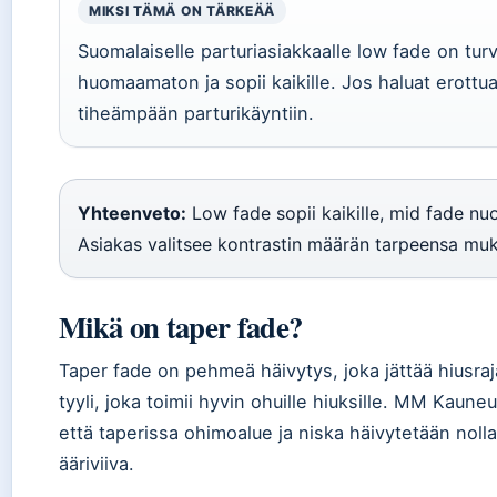
MIKSI TÄMÄ ON TÄRKEÄÄ
Suomalaiselle parturiasiakkaalle low fade on turv
huomaamaton ja sopii kaikille. Jos haluat erottu
tiheämpään parturikäyntiin.
Yhteenveto:
Low fade sopii kaikille, mid fade nuor
Asiakas valitsee kontrastin määrän tarpeensa mu
Mikä on taper fade?
Taper fade on pehmeä häivytys, joka jättää hiusraj
tyyli, joka toimii hyvin ohuille hiuksille. MM Kaune
että taperissa ohimoalue ja niska häivytetään noll
ääriviiva.