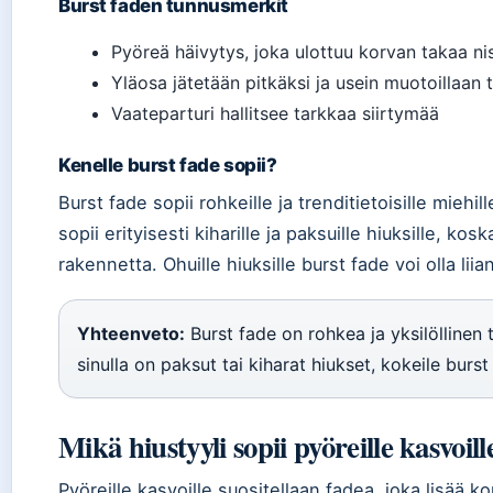
Burst faden tunnusmerkit
Pyöreä häivytys, joka ulottuu korvan takaa n
Yläosa jätetään pitkäksi ja usein muotoillaan 
Vaateparturi hallitsee tarkkaa siirtymää
Kenelle burst fade sopii?
Burst fade sopii rohkeille ja trenditietoisille miehil
sopii erityisesti kiharille ja paksuille hiuksille, ko
rakennetta. Ohuille hiuksille burst fade voi olla lii
Yhteenveto:
Burst fade on rohkea ja yksilöllinen t
sinulla on paksut tai kiharat hiukset, kokeile burst
Mikä hiustyyli sopii pyöreille kasvoill
Pyöreille kasvoille suositellaan fadea, joka lisää 