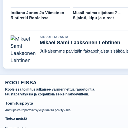
Indiana Jones Ja Viimeinen
Missä haima sijaitsee? –
Ristiretki Rooleissa
Sijainti, kipu ja oireet
KIRJOITTAJASTA
Mikael Sami Laaksonen Lehtinen
Julkaisemme päivittäin faktapohjaista sisältöä jat
ROOLEISSA
Rooleissa toimitus julkaisee varmennettua raportointia,
taustapaivityksia ja korjauksia selkein lahdeviittein.
Toimituspoyta
Aamupaiva raportointisykli jatkuvilla paivityksilla.
Tietoa meistä