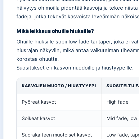
häivytys ohimoilla pidentää kasvoja ja tekee niist
fadeja, jotka tekevät kasvoista leveämmän näköise
Mikä leikkaus ohuille hiuksille?
Ohuille hiuksille sopii low fade tai taper, joka ei v
hiusrajan näkyviin, mikä antaa vaikutelman tiheämmi
korostaa ohuutta.
Suositukset eri kasvonmuodoille ja hiustyypeille.
Fade-suositukset kasvojen muodon ja hiustyypin m
KASVOJEN MUOTO / HIUSTYYPPI
SUOSITELTU 
Pyöreät kasvot
High fade
Soikeat kasvot
Mid fade, low
Suorakaiteen muotoiset kasvot
Low fade, tap