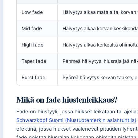
Low fade
Häivytys alkaa matalalta, korvan
Mid fade
Häivytys alkaa korvan keskikohda
High fade
Häivytys alkaa korkealta ohimolta;
Taper fade
Pehmeä häivytys, hiusraja jää näk
Burst fade
Pyöreä häivytys korvan taakse; er
Mikä on fade hiustenleikkaus?
Fade on hiustyyli, jossa hiukset leikataan tai ajella
Schwarzkopf Suomi (
hiustuotemerkin asiantuntija
)
efektinä, jossa hiukset vaalenevat pituuden lyhent
fade poistaa hiusrajan kokonaan ohimolta niskaan, 