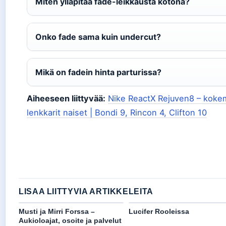
Miten ylläpitää fade-leikkausta kotona?
Onko fade sama kuin undercut?
Mikä on fadein hinta parturissa?
Aiheeseen liittyvää:
Nike ReactX Rejuven8 – kokem
lenkkarit naiset | Bondi 9, Rincon 4, Clifton 10
LISAA LIITTYVIA ARTIKKELEITA
Musti ja Mirri Forssa –
Lucifer Rooleissa
Aukioloajat, osoite ja palvelut