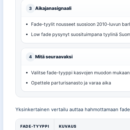
Aikajanasignaali
3
Fade-tyylit nousseet suosioon 2010-luvun ba
Low fade pysynyt suosituimpana tyylinä Suo
Mitä seuraavaksi
4
Valitse fade-tyyppi kasvojen muodon mukaan
Opettele parturisanasto ja varaa aika
Yksinkertainen vertailu auttaa hahmottamaan fade
Yhteenveto fade-tyypeistä
FADE-TYYPPI
KUVAUS