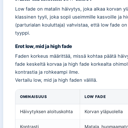
Low fade on matalin häivytys, joka alkaa korvan y
klassinen tyyli, joka sopii useimmille kasvoille ja
(parturialan kouluttaja) vahvistaa, että low fade 
tyyppi.
Erot low, mid ja high fade
Faden korkeus määrittää, missä kohtaa päätä häivy
fade keskeltä korvaa ja high fade korkealta ohimo
kontrastia ja rohkeampi ilme.
Vertailu low, mid ja high faden välillä.
Vertailu low, mid ja high fade
OMINAISUUS
LOW FADE
Häivytyksen aloituskohta
Korvan yläpuolella
Kontrasti
Matala, huomaamat