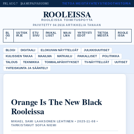
TIETOA MEISTÄ
YHTEYSTIEDOT
HISTORIA
FRI, AUG 7
AAMUPAIVA
SUOMI
ROOLEISSA
ROOLEISSA TOIMITUSPOYTA
PAIVITETTY 04:26
16 ARTIKKELIA TANAAN
BL
UUTISK
ETU
PAIKAL
MAAI
YHTEYSTI
TIETOA
ROOLE
OG
IRJE
SIVU
LISET
LMA
EDOT
MEISTÄ
ISSA
I
BLOGI
DIGITAALI
ELOKUVAN NÄYTTELIJÄT
JULKKISUUTISET
KULISSIEN TAKAA
MAAILMA
MATKAILU
PAIKALLISET
POLITIIKKA
TALOUS
TEKNIIKKA
TOIMIALAPÄIVITYKSET
TV-NÄYTTELIJÄT
UUTISET
YHTEISKUNTA JA SÄÄNTELY
Orange Is The New Black
Rooleissa
MIKAEL SAMI LAAKSONEN LEHTINEN • 2025-11-08 •
TARKISTANUT SOFIA NIEMI