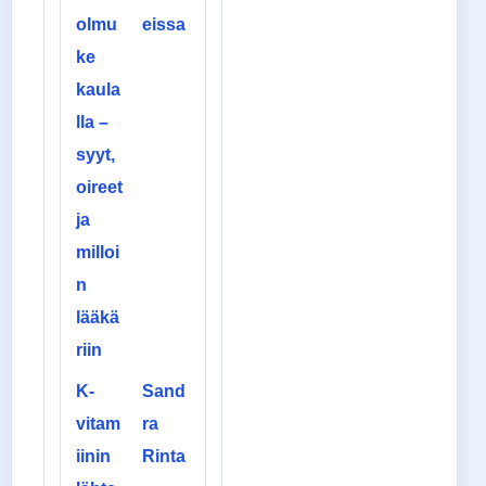
olmu
eissa
ke
kaula
lla –
syyt,
oireet
ja
milloi
n
lääkä
riin
K-
Sand
vitam
ra
iinin
Rinta