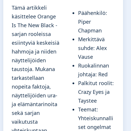
Tämä artikkeli
Päähenkilö:
käsittelee Orange
Piper
Is The New Black -
Chapman
sarjan rooleissa
Merkittävä
esiintyviä keskeisiä
suhde: Alex
hahmoja ja niiden
Vause
näyttelijöiden
Ruokalinnan
taustoja. Mukana
johtaja: Red
tarkastellaan
Palkitut roolit:
nopeita faktoja,
Crazy Eyes ja
näyttelijöiden ura-
Taystee
ja elämäntarinoita
Teemat:
sekä sarjan
Yhteiskunnalli
vaikutusta
set ongelmat
yhteiskuntaan.