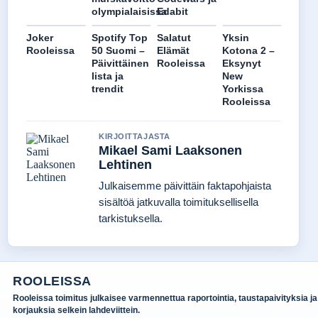
olympialaisissa
Edabit
Joker
Spotify Top
Salatut
Yksin
Rooleissa
50 Suomi –
Elämät
Kotona 2 –
Päivittäinen
Rooleissa
Eksynyt
lista ja
New
trendit
Yorkissa
Rooleissa
KIRJOITTAJASTA
Mikael Sami Laaksonen
Lehtinen
Julkaisemme päivittäin faktapohjaista
sisältöä jatkuvalla toimituksellisella
tarkistuksella.
ROOLEISSA
Rooleissa toimitus julkaisee varmennettua raportointia, taustapaivityksia ja
korjauksia selkein lahdeviittein.