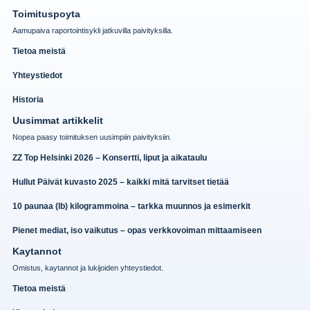
Toimituspoyta
Aamupaiva raportointisykli jatkuvilla paivityksilla.
Tietoa meistä
Yhteystiedot
Historia
Uusimmat artikkelit
Nopea paasy toimituksen uusimpiin paivityksiin.
ZZ Top Helsinki 2026 – Konsertti, liput ja aikataulu
Hullut Päivät kuvasto 2025 – kaikki mitä tarvitset tietää
10 paunaa (lb) kilogrammoina – tarkka muunnos ja esimerkit
Pienet mediat, iso vaikutus – opas verkkovoiman mittaamiseen
Kaytannot
Omistus, kaytannot ja lukijoiden yhteystiedot.
Tietoa meistä