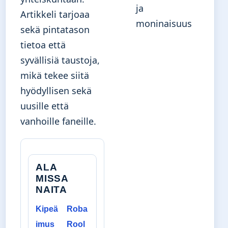
ja
Artikkeli tarjoaa
moninaisuus
sekä pintatason
tietoa että
syvällisiä taustoja,
mikä tekee siitä
hyödyllisen sekä
uusille että
vanhoille faneille.
ALA
MISSA
NAITA
Kipeä
Roba
imus
Rool