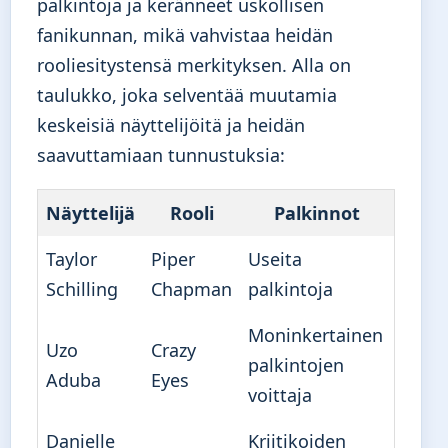
palkintoja ja keränneet uskollisen
fanikunnan, mikä vahvistaa heidän
rooliesitystensä merkityksen. Alla on
taulukko, joka selventää muutamia
keskeisiä näyttelijöitä ja heidän
saavuttamiaan tunnustuksia:
Näyttelijä
Rooli
Palkinnot
Taylor
Piper
Useita
Schilling
Chapman
palkintoja
Moninkertainen
Uzo
Crazy
palkintojen
Aduba
Eyes
voittaja
Danielle
Kriitikoiden