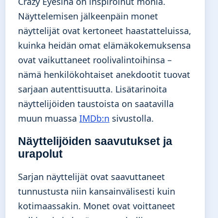
Crazy Eyesina on inspiroinut monia.
Näyttelemisen jälkeenpäin monet
näyttelijät ovat kertoneet haastatteluissa,
kuinka heidän omat elämäkokemuksensa
ovat vaikuttaneet roolivalintoihinsa –
nämä henkilökohtaiset anekdootit tuovat
sarjaan autenttisuutta. Lisätarinoita
näyttelijöiden taustoista on saatavilla
muun muassa
IMDb:n
sivustolla.
Näyttelijöiden saavutukset ja
urapolut
Sarjan näyttelijät ovat saavuttaneet
tunnustusta niin kansainvälisesti kuin
kotimaassakin. Monet ovat voittaneet