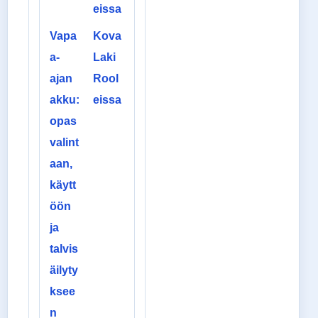
eissa
Vapa
Kova
a-
Laki
ajan
Rool
akku:
eissa
opas
valint
aan,
käytt
öön
ja
talvis
äilyty
ksee
n