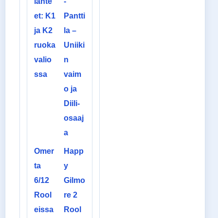
lähte
-
et: K1
Pantti
ja K2
la –
ruoka
Uniiki
valio
n
ssa
vaim
o ja
Diili-
osaaj
a
Omer
Happ
ta
y
6/12
Gilmo
Rool
re 2
eissa
Rool