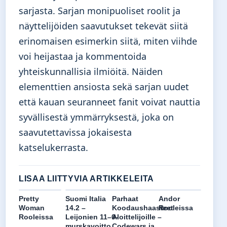
sarjasta. Sarjan monipuoliset roolit ja
näyttelijöiden saavutukset tekevät siitä
erinomaisen esimerkin siitä, miten viihde
voi heijastaa ja kommentoida
yhteiskunnallisia ilmiöitä. Näiden
elementtien ansiosta sekä sarjan uudet
että kauan seuranneet fanit voivat nauttia
syvällisestä ymmärryksestä, joka on
saavutettavissa jokaisesta
katselukerrasta.
LISAA LIITTYVIA ARTIKKELEITA
Pretty
Suomi Italia
Parhaat
Andor
Woman
14.2 –
Koodaushaasteet
Rooleissa
Rooleissa
Leijonien 11–0-
Aloittelijoille –
murskavoitto
Codewars ja