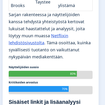
Taystee
Brooks
ylistämä
Sarjan rakenteessa ja näyttelijöiden
kanssa tehdystä yhteistyöstä kertovat
lukuisat haastattelut ja analyysit, joita
löytyy muun muassa
Netflixin
lehdistösivustolta
. Tämä osoittaa, kuinka
syvällisesti tuotanto on vaikuttanut
nykypäivän mediakenttään.
Näyttelijöiden suosio
80%
Kriitikoiden arvostus
70%
Sisäiset linkit ja lisäanalyysi