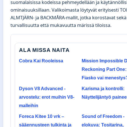
suomalaisissa kodeissa pehmeydellään ja käytännöllisi
ominaisuuksillaan. Valikoimasta löytyvät erityisesti T
ALMTJÄRN- ja BACKMÅRA-mallit, jotka korostavat sekä
turvallisuutta että mukavuutta märissä tiloissa.
ALA MISSA NAITA
Cobra Kai Rooleissa
Mission Impossible 
Reckoning Part One:
Fiasko vai menestys
Dyson V8 Advanced -
Karisma ja kontrolli:
arvostelu: erot muihin V8-
Näyttelijäntyö painee
malleihin
Foreca Kitee 10 vrk –
Sound of Freedom -
sääennusteen tulkinta ja
elokuva: Tositarina,