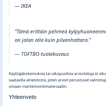
— IKEA
”Tämä erittäin pehmeä kylpyhuoneenm
on jalan alla kuin pilvenhattara.”
— TOFTBO-tuotekuvaus
Käyttäjäkokemuksia tai ulkopuolisia arvosteluja ei ollu
saatavilla aineistosta, joten arviot perustuvat valmista
omaan markkinointimateriaaliin.
Yhteenveto