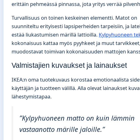
erittäin pehmeässä pinnassa, jota yritys verrää pilven
Turvallisuus on toinen keskeinen elementti. Matot on
suunniteltu erityisesti lapsiperheiden tarpeisiin, ja lat
estää liukastumisen märillä lattioilla.
Kylpyhuoneen teks
kokonaisuus kattaa myös pyyhkeet ja muut tarvikkeet,
muodostavat toimivan kokonaisuuden mattojen kanss
Valmistajien kuvaukset ja lainaukset
IKEA:n oma tuotekuvaus korostaa emotionaalista side
käyttäjän ja tuotteen välillä. Alla olevat lainaukset kuv
lähestymistapaa.
”Kylpyhuoneen matto on kuin lämmin
vastaanotto märille jaloille.”