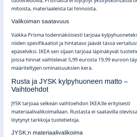
tuotetiedoilla, Prismasta ei löytynyt yksityiskohtaisia ti
mitoista, materiaaleista tai hinnoista.
Valikoiman saatavuus
Vaikka Prisma todennäköisesti tarjoaa kylpyhuonetekst
niiden spesifikaatiot ja hintataso jäävät tässä vertailus
epäselviksi. IKEA sen sijaan tarjoaa läpinäkyvät tuoteti
joissa hinnat vaihtelevat 5,99 eurosta 19,99 euroon täy
määriteltyjen ominaisuuksien kera.
Rusta ja JYSK kylpyhuoneen matto –
Vaihtoehdot
JYSK tarjoaa selkeän vaihtoehdon IKEA:lle erityisesti
materiaalivalikoimallaan. Rustasta ei saatavilla oleviss
löytynyt tarkkoja tuotetietoja.
JYSK:n materiaalivalikoima