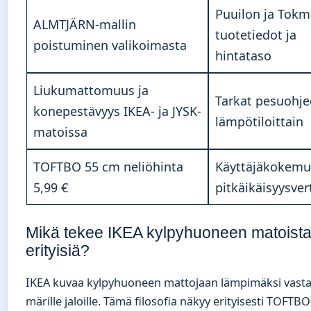
Puuilon ja Tok
ALMTJÄRN-mallin
tuotetiedot ja
poistuminen valikoimasta
hintataso
Liukumattomuus ja
Tarkat pesuohje
konepestävyys IKEA- ja JYSK-
lämpötiloittain
matoissa
TOFTBO 55 cm neliöhinta
Käyttäjäkokemu
5,99 €
pitkäikäisyysver
Mikä tekee IKEA kylpyhuoneen matoist
erityisiä?
IKEA kuvaa kylpyhuoneen mattojaan lämpimäksi vast
märille jaloille. Tämä filosofia näkyy erityisesti TOFTBO