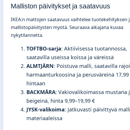
Malliston päivitykset ja saatavuus
IKEA:n mattojen saatavuus vaihtelee tuotekehityksen 
mallistopäivitysten myötä. Seuraava aikajana kuvaa
nykytilannetta.
TOFTBO-sarja
: Aktiivisessa tuotannossa,
saatavilla useissa koissa ja väreissä
ALMTJÄRN
: Poistuva malli, saatavilla rajo
harmaanturkoosina ja perusväreinä 17,99
hintaan
BACKMÅRA
: Vakiovalikoimassa mustana 
beigeinä, hinta 9,99–19,99 €
JYSK-valikoima
: Jatkuvasti päivittyvä mall
materiaaleissa