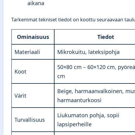
aikana
Tarkemmat tekniset tiedot on koottu seuraavaan taul
Ominaisuus
Tiedot
Materiaali
Mikrokuitu, lateksipohja
50×80 cm – 60×120 cm, pyöreä
Koot
cm
Beige, harmaanvalkoinen, mus
Värit
harmaanturkoosi
Liukumaton pohja, sopii
Turvallisuus
lapsiperheille