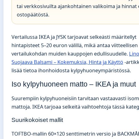
tai verkkosivuilta ajankohtainen valikoima ja hinnat
ostopäätöstä.
Vertailussa IKEA ja JYSK tarjoavat selkeästi määritellyt
hintapisteet 5–20 euron välillä, mikä antaa viitteellisen
vertailukohdan muiden kauppojen edullisuudelle.
Lino
Suojaava Balsami – Kokemuksia, Hinta ja Käyttö
-artikk
lisää tietoa ihonhoidosta kylpyhuoneympäristössä.
Iso kylpyhuoneen matto – IKEA ja muut
Suurempiin kylpyhuoneisiin tarvitaan vastaavasti isom
mattoja. IKEA tarjoaa selkeitä vaihtoehtoja tässä kate
Suurikokoiset mallit
TOFTBO-mallin 60×120 senttimetrin versio ja BACKM