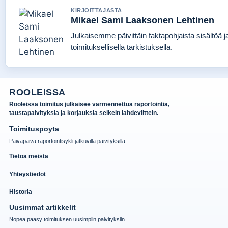
KIRJOITTAJASTA
Mikael Sami Laaksonen Lehtinen
Julkaisemme päivittäin faktapohjaista sisältöä j
toimituksellisella tarkistuksella.
ROOLEISSA
Rooleissa toimitus julkaisee varmennettua raportointia,
taustapaivityksia ja korjauksia selkein lahdeviittein.
Toimituspoyta
Paivapaiva raportointisykli jatkuvilla paivityksilla.
Tietoa meistä
Yhteystiedot
Historia
Uusimmat artikkelit
Nopea paasy toimituksen uusimpiin paivityksiin.