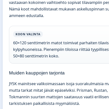
vastaavan kokoinen vaihtoehto sopivat tilavampiin pes
Nämä koot mahdollistavat mukavan askelluspinnan su
ammeen edustalla.
KOON VALINTA
60×120 senttimetrin matot toimivat parhaiten tilavi
kylpyhuoneissa. Pienempiin tiloissa riittää tyypillises
50×80 senttimetrin koko.
Muiden kauppojen tarjonta
JYSK mainitsee valikoimassaan isoja suorakulmaisia ma
mutta tarkat mitat jäivät epäselviksi. Prisman, Rustan,
Tokmannin suurten mattojen saatavuus vaatii erillisen
tarkistuksen paikallisista myymälöistä.