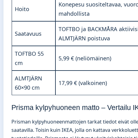
Konepesu suositeltavaa, vuoro
Hoito
mahdollista
TOFTBO ja BACKMÅRA aktiivisi
Saatavuus
ALMTJÄRN poistuva
TOFTBO 55
5,99 € (neliömäinen)
cm
ALMTJÄRN
17,99 € (valkoinen)
60×90 cm
Prisma kylpyhuoneen matto – Vertailu 
Prisman kylpyhuoneenmattojen tarkat tiedot eivät oll
saatavilla. Toisin kuin IKEA, jolla on kattava verkkoluet