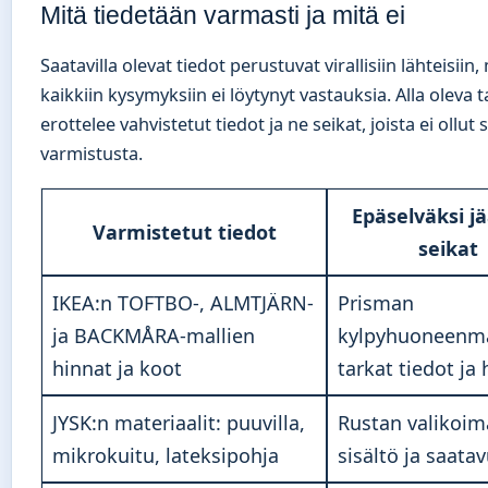
Mitä tiedetään varmasti ja mitä ei
Saatavilla olevat tiedot perustuvat virallisiin lähteisiin
kaikkiin kysymyksiin ei löytynyt vastauksia. Alla oleva 
erottelee vahvistetut tiedot ja ne seikat, joista ei ollut 
varmistusta.
Epäselväksi j
Varmistetut tiedot
seikat
IKEA:n TOFTBO-, ALMTJÄRN-
Prisman
ja BACKMÅRA-mallien
kylpyhuoneenma
hinnat ja koot
tarkat tiedot ja
JYSK:n materiaalit: puuvilla,
Rustan valikoi
mikrokuitu, lateksipohja
sisältö ja saata