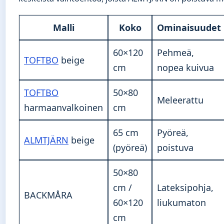
Malli
Koko
Ominaisuudet
60×120
Pehmeä,
TOFTBO
beige
cm
nopea kuivua
TOFTBO
50×80
Meleerattu
harmaanvalkoinen
cm
65 cm
Pyöreä,
ALMTJÄRN
beige
(pyöreä)
poistuva
50×80
cm /
Lateksipohja,
BACKMÅRA
60×120
liukumaton
cm