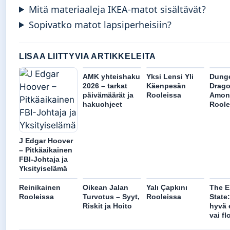
Mitä materiaaleja IKEA-matot sisältävät?
Sopivatko matot lapsiperheisiin?
LISAA LIITTYVIA ARTIKKELEITA
AMK yhteishaku
Yksi Lensi Yli
Dung
2026 – tarkat
Käenpesän
Drago
päivämäärät ja
Rooleissa
Amon
hakuohjeet
Roole
J Edgar Hoover
– Pitkäaikainen
FBI-Johtaja ja
Yksityiselämä
Reinikainen
Oikean Jalan
Yalı Çapkını
The E
Rooleissa
Turvotus – Syyt,
Rooleissa
State
Riskit ja Hoito
hyvä 
vai fl