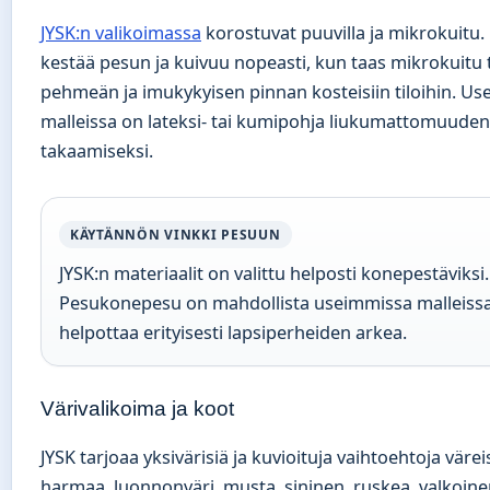
JYSK:n valikoimassa
korostuvat puuvilla ja mikrokuitu. 
kestää pesun ja kuivuu nopeasti, kun taas mikrokuitu 
pehmeän ja imukykyisen pinnan kosteisiin tiloihin. U
malleissa on lateksi- tai kumipohja liukumattomuuden
takaamiseksi.
KÄYTÄNNÖN VINKKI PESUUN
JYSK:n materiaalit on valittu helposti konepestäviksi.
Pesukonepesu on mahdollista useimmissa malleissa
helpottaa erityisesti lapsiperheiden arkea.
Värivalikoima ja koot
JYSK tarjoaa yksivärisiä ja kuvioituja vaihtoehtoja väre
harmaa, luonnonväri, musta, sininen, ruskea, valkoine