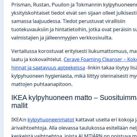
Prisman, Rustan, Puuilon ja Tokmannin kylpyhuoneen
yksityiskohtaiset tiedot eivät sen sijaan olleet julkisesti
samassa laajuudessa. Tiedot perustuvat virallisiin
tuotekuvauksiin ja hintatietoihin, jotka ovat peräisin 
valmistajien ja jälleenmyyjien verkkosivuilta.
Vertailussa korostuvat erityisesti liukumattomuus, ma
laatu ja kokovaihtelut.
Cerave Foaming Cleanser – Kok
hinnat ja saatavuus apteekeissa
-linkin takaa löytyy lis
kylpyhuoneen hygieniasta, mikä liittyy olennaisesti m
mattojen puhtaanapitoon.
IKEA kylpyhuoneen matto – Suosituimm
mallit
IKEA:n
kylpyhuoneenmatot
kattavat useita eri kokoja j
ärivaihtoehtoja. Alla olevassa taulukossa esitellään nel
keskeistä vaihtoehtoa, joista ALMTJÄRN on poistuva ma