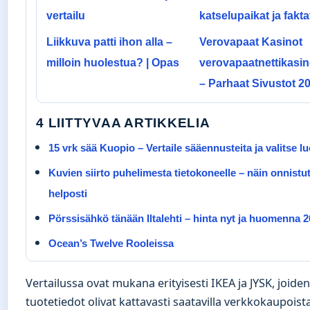
vertailu
katselupaikat ja fakta
Liikkuva patti ihon alla –
Verovapaat Kasinot
milloin huolestua? | Opas
verovapaatnettikasin
– Parhaat Sivustot 2
4 LIITTYVAA ARTIKKELIA
15 vrk sää Kuopio – Vertaile sääennusteita ja valitse lu
Kuvien siirto puhelimesta tietokoneelle – näin onnistu
helposti
Pörssisähkö tänään Iltalehti – hinta nyt ja huomenna 
Ocean’s Twelve Rooleissa
Vertailussa ovat mukana erityisesti IKEA ja JYSK, joiden
tuotetiedot olivat kattavasti saatavilla verkkokaupoista