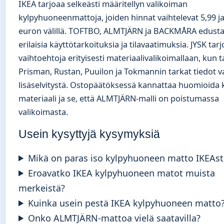
IKEA tarjoaa selkeästi määritellyn valikoiman
kylpyhuoneenmattoja, joiden hinnat vaihtelevat 5,99 ja
euron välillä. TOFTBO, ALMTJÄRN ja BACKMÅRA edusta
erilaisia käyttötarkoituksia ja tilavaatimuksia. JYSK tar
vaihtoehtoja erityisesti materiaalivalikoimallaan, kun t
Prisman, Rustan, Puuilon ja Tokmannin tarkat tiedot v
lisäselvitystä. Ostopäätöksessä kannattaa huomioida 
materiaali ja se, että ALMTJÄRN-malli on poistumassa
valikoimasta.
Usein kysyttyjä kysymyksiä
Mikä on paras iso kylpyhuoneen matto IKEAst
Eroavatko IKEA kylpyhuoneen matot muista
merkeistä?
Kuinka usein pestä IKEA kylpyhuoneen matto
Onko ALMTJÄRN-mattoa vielä saatavilla?