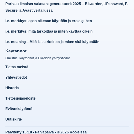
Parhaat ilmaiset salasanageneraattorit 2025 – Bitwarden, 1Password, F-
Secure ja Avast vertailussa
I.e. merkitys: opas oikeaan käyttöön ja ero e.g.:hen
i.e. merkitys: mitä tarkoittaa ja miten käyttää oikein
i.e. meaning – Mitä i.e. tarkoittaa ja miten sitä käytetään
Kaytannot
Omistus, kaytannot ja lukijoiden yhteystiedot.
Tietoa meistä
Yhteystiedot
Historia
Tietosuojaseloste
Evästekäytäntö
Uutiskirje
Paivitetty 13:18 • Paivapaiva • © 2026 Rooleissa