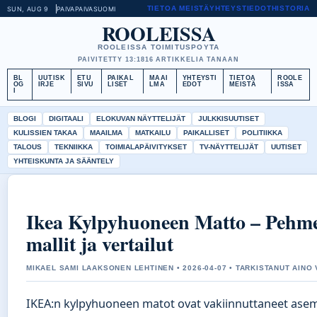
TIETOA MEISTÄ
YHTEYSTIEDOT
HISTORIA
SUN, AUG 9
PAIVAPAIVA
SUOMI
ROOLEISSA
ROOLEISSA TOIMITUSPOYTA
PAIVITETTY 13:18
16 ARTIKKELIA TANAAN
BL
UUTISK
ETU
PAIKAL
MAAI
YHTEYSTI
TIETOA
ROOLE
OG
IRJE
SIVU
LISET
LMA
EDOT
MEISTÄ
ISSA
I
BLOGI
DIGITAALI
ELOKUVAN NÄYTTELIJÄT
JULKKISUUTISET
KULISSIEN TAKAA
MAAILMA
MATKAILU
PAIKALLISET
POLITIIKKA
TALOUS
TEKNIIKKA
TOIMIALAPÄIVITYKSET
TV-NÄYTTELIJÄT
UUTISET
YHTEISKUNTA JA SÄÄNTELY
Ikea Kylpyhuoneen Matto – Pehm
mallit ja vertailut
MIKAEL SAMI LAAKSONEN LEHTINEN • 2026-04-07 • TARKISTANUT AINO
IKEA:n kylpyhuoneen matot ovat vakiinnuttaneet ase