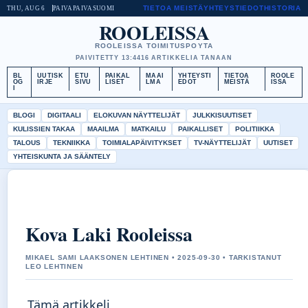
TIETOA MEISTÄ
YHTEYSTIEDOT
HISTORIA
THU, AUG 6
PAIVAPAIVA
SUOMI
ROOLEISSA
ROOLEISSA TOIMITUSPOYTA
PAIVITETTY 13:44
16 ARTIKKELIA TANAAN
BL
UUTISK
ETU
PAIKAL
MAAI
YHTEYSTI
TIETOA
ROOLE
OG
IRJE
SIVU
LISET
LMA
EDOT
MEISTÄ
ISSA
I
BLOGI
DIGITAALI
ELOKUVAN NÄYTTELIJÄT
JULKKISUUTISET
KULISSIEN TAKAA
MAAILMA
MATKAILU
PAIKALLISET
POLITIIKKA
TALOUS
TEKNIIKKA
TOIMIALAPÄIVITYKSET
TV-NÄYTTELIJÄT
UUTISET
YHTEISKUNTA JA SÄÄNTELY
Kova Laki Rooleissa
MIKAEL SAMI LAAKSONEN LEHTINEN • 2025-09-30 • TARKISTANUT
LEO LEHTINEN
Tämä artikkeli