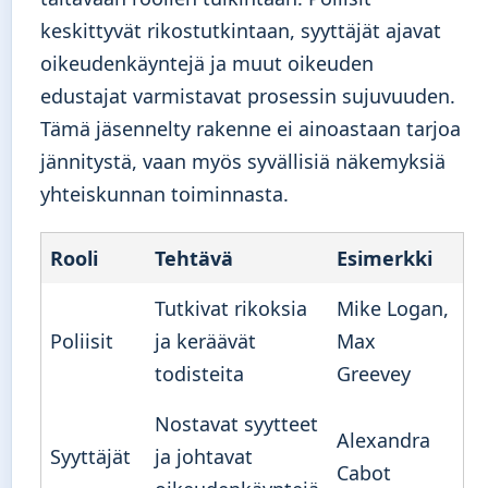
keskittyvät rikostutkintaan, syyttäjät ajavat
oikeudenkäyntejä ja muut oikeuden
edustajat varmistavat prosessin sujuvuuden.
Tämä jäsennelty rakenne ei ainoastaan tarjoa
jännitystä, vaan myös syvällisiä näkemyksiä
yhteiskunnan toiminnasta.
Rooli
Tehtävä
Esimerkki
Tutkivat rikoksia
Mike Logan,
Poliisit
ja keräävät
Max
todisteita
Greevey
Nostavat syytteet
Alexandra
Syyttäjät
ja johtavat
Cabot