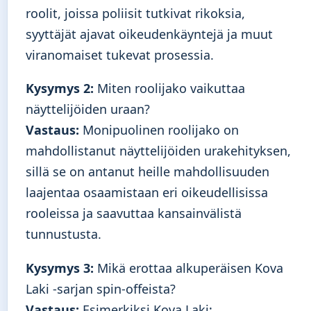
roolit, joissa poliisit tutkivat rikoksia,
syyttäjät ajavat oikeudenkäyntejä ja muut
viranomaiset tukevat prosessia.
Kysymys 2:
Miten roolijako vaikuttaa
näyttelijöiden uraan?
Vastaus:
Monipuolinen roolijako on
mahdollistanut näyttelijöiden urakehityksen,
sillä se on antanut heille mahdollisuuden
laajentaa osaamistaan eri oikeudellisissa
rooleissa ja saavuttaa kansainvälistä
tunnustusta.
Kysymys 3:
Mikä erottaa alkuperäisen Kova
Laki -sarjan spin-offeista?
Vastaus:
Esimerkiksi Kova Laki: