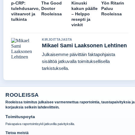
p-CRP:
The Good
Kinuski
Yön Ritarin
tulehdusarvo,
Doctor
kakun päälle
Paluu
viitearvot ja
Rooleissa
– Helppo
Rooleissa
tulkinta
resepti ja
vinkit
KIRJOITTAJASTA
Mikael Sami Laaksonen Lehtinen
Julkaisemme päivittäin faktapohjaista
sisältöä jatkuvalla toimituksellisella
tarkistuksella.
ROOLEISSA
Rooleissa toimitus julkaisee varmennettua raportointia, taustapaivityksia ja
korjauksia selkein lahdeviittein.
Toimituspoyta
Paivapaiva raportointisykli jatkuvilla paivityksilla.
Tietoa meistä