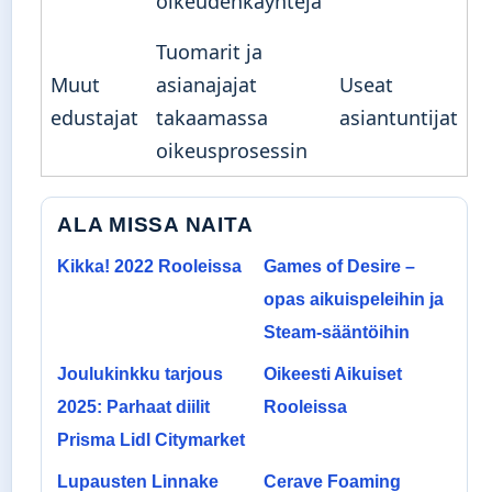
oikeudenkäyntejä
Tuomarit ja
Muut
asianajajat
Useat
edustajat
takaamassa
asiantuntijat
oikeusprosessin
ALA MISSA NAITA
Kikka! 2022 Rooleissa
Games of Desire –
opas aikuispeleihin ja
Steam-sääntöihin
Joulukinkku tarjous
Oikeesti Aikuiset
2025: Parhaat diilit
Rooleissa
Prisma Lidl Citymarket
Lupausten Linnake
Cerave Foaming