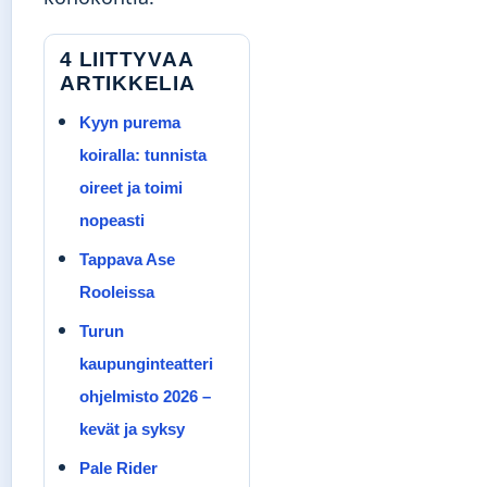
4 LIITTYVAA
ARTIKKELIA
Kyyn purema
koiralla: tunnista
oireet ja toimi
nopeasti
Tappava Ase
Rooleissa
Turun
kaupunginteatteri
ohjelmisto 2026 –
kevät ja syksy
Pale Rider