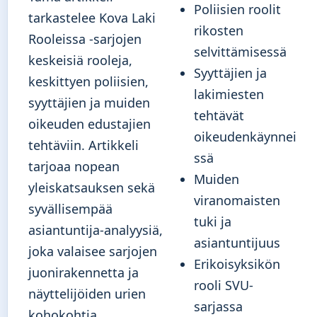
Poliisien roolit
tarkastelee Kova Laki
rikosten
Rooleissa -sarjojen
selvittämisessä
keskeisiä rooleja,
Syyttäjien ja
keskittyen poliisien,
lakimiesten
syyttäjien ja muiden
tehtävät
oikeuden edustajien
oikeudenkäynnei
tehtäviin. Artikkeli
ssä
tarjoaa nopean
Muiden
yleiskatsauksen sekä
viranomaisten
syvällisempää
tuki ja
asiantuntija-analyysiä,
asiantuntijuus
joka valaisee sarjojen
Erikoisyksikön
juonirakennetta ja
rooli SVU-
näyttelijöiden urien
sarjassa
kohokohtia.