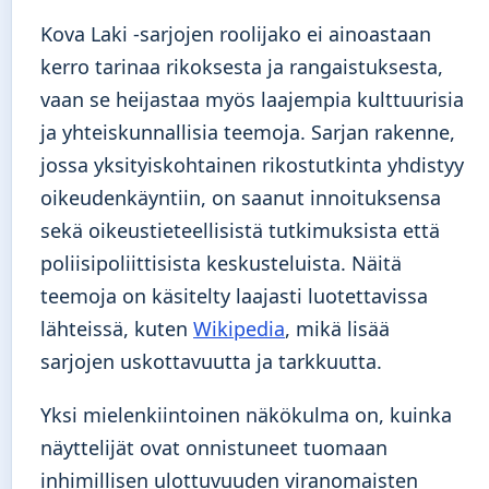
Kova Laki -sarjojen roolijako ei ainoastaan
kerro tarinaa rikoksesta ja rangaistuksesta,
vaan se heijastaa myös laajempia kulttuurisia
ja yhteiskunnallisia teemoja. Sarjan rakenne,
jossa yksityiskohtainen rikostutkinta yhdistyy
oikeudenkäyntiin, on saanut innoituksensa
sekä oikeustieteellisistä tutkimuksista että
poliisipoliittisista keskusteluista. Näitä
teemoja on käsitelty laajasti luotettavissa
lähteissä, kuten
Wikipedia
, mikä lisää
sarjojen uskottavuutta ja tarkkuutta.
Yksi mielenkiintoinen näkökulma on, kuinka
näyttelijät ovat onnistuneet tuomaan
inhimillisen ulottuvuuden viranomaisten