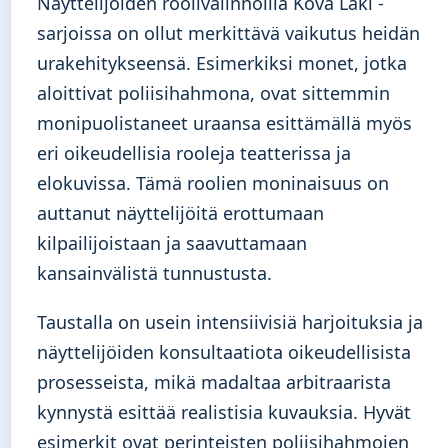
Näyttelijöiden roolivalinnoilla Kova Laki -
sarjoissa on ollut merkittävä vaikutus heidän
urakehitykseensä. Esimerkiksi monet, jotka
aloittivat poliisihahmona, ovat sittemmin
monipuolistaneet uraansa esittämällä myös
eri oikeudellisia rooleja teatterissa ja
elokuvissa. Tämä roolien moninaisuus on
auttanut näyttelijöitä erottumaan
kilpailijoistaan ja saavuttamaan
kansainvälistä tunnustusta.
Taustalla on usein intensiivisiä harjoituksia ja
näyttelijöiden konsultaatiota oikeudellisista
prosesseista, mikä madaltaa arbitraarista
kynnystä esittää realistisia kuvauksia. Hyvät
esimerkit ovat perinteisten poliisihahmojen