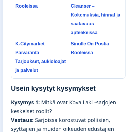
Rooleissa
Cleanser –
Kokemuksia, hinnat ja
saatavuus
apteekeissa
K-Citymarket
Sinulle On Postia
Päiväranta –
Rooleissa
Tarjoukset, aukioloajat
ja palvelut
Usein kysytyt kysymykset
Kysymys 1:
Mitkä ovat Kova Laki -sarjojen
keskeiset roolit?
Vastaus:
Sarjoissa korostuvat poliisien,
syyttäjien ja muiden oikeuden edustajien