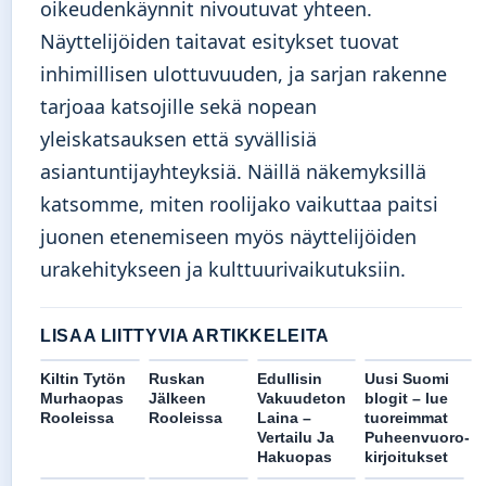
oikeudenkäynnit nivoutuvat yhteen.
Näyttelijöiden taitavat esitykset tuovat
inhimillisen ulottuvuuden, ja sarjan rakenne
tarjoaa katsojille sekä nopean
yleiskatsauksen että syvällisiä
asiantuntijayhteyksiä. Näillä näkemyksillä
katsomme, miten roolijako vaikuttaa paitsi
juonen etenemiseen myös näyttelijöiden
urakehitykseen ja kulttuurivaikutuksiin.
LISAA LIITTYVIA ARTIKKELEITA
Kiltin Tytön
Ruskan
Edullisin
Uusi Suomi
Murhaopas
Jälkeen
Vakuudeton
blogit – lue
Rooleissa
Rooleissa
Laina –
tuoreimmat
Vertailu Ja
Puheenvuoro-
Hakuopas
kirjoitukset