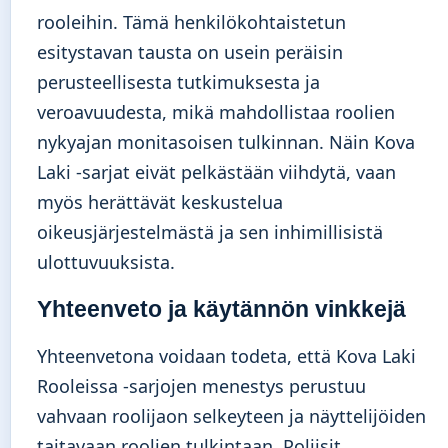
rooleihin. Tämä henkilökohtaistetun
esitystavan tausta on usein peräisin
perusteellisesta tutkimuksesta ja
veroavuudesta, mikä mahdollistaa roolien
nykyajan monitasoisen tulkinnan. Näin Kova
Laki -sarjat eivät pelkästään viihdytä, vaan
myös herättävät keskustelua
oikeusjärjestelmästä ja sen inhimillisistä
ulottuvuuksista.
Yhteenveto ja käytännön vinkkejä
Yhteenvetona voidaan todeta, että Kova Laki
Rooleissa -sarjojen menestys perustuu
vahvaan roolijaon selkeyteen ja näyttelijöiden
taitavaan roolien tulkintaan. Poliisit