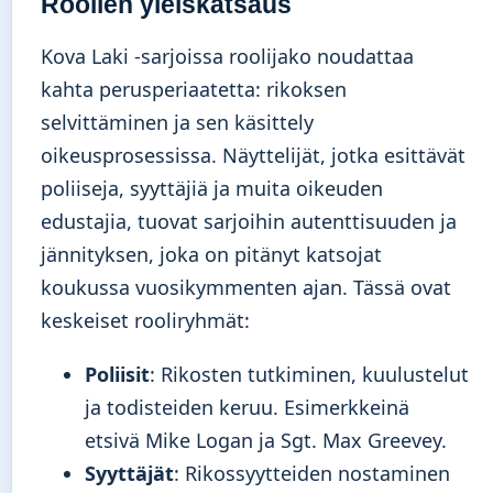
Roolien yleiskatsaus
Kova Laki -sarjoissa roolijako noudattaa
kahta perusperiaatetta: rikoksen
selvittäminen ja sen käsittely
oikeusprosessissa. Näyttelijät, jotka esittävät
poliiseja, syyttäjiä ja muita oikeuden
edustajia, tuovat sarjoihin autenttisuuden ja
jännityksen, joka on pitänyt katsojat
koukussa vuosikymmenten ajan. Tässä ovat
keskeiset rooliryhmät:
Poliisit
: Rikosten tutkiminen, kuulustelut
ja todisteiden keruu. Esimerkkeinä
etsivä Mike Logan ja Sgt. Max Greevey.
Syyttäjät
: Rikossyytteiden nostaminen