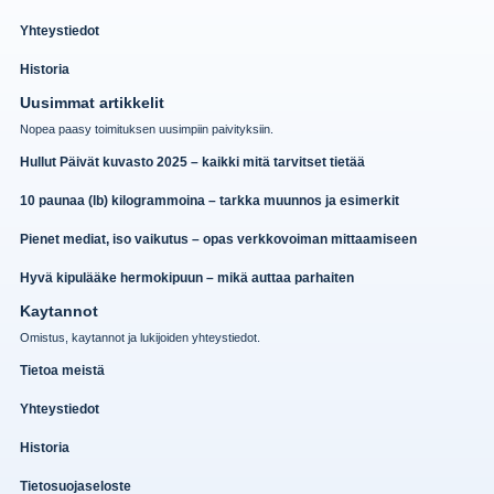
Yhteystiedot
Historia
Uusimmat artikkelit
Nopea paasy toimituksen uusimpiin paivityksiin.
Hullut Päivät kuvasto 2025 – kaikki mitä tarvitset tietää
10 paunaa (lb) kilogrammoina – tarkka muunnos ja esimerkit
Pienet mediat, iso vaikutus – opas verkkovoiman mittaamiseen
Hyvä kipulääke hermokipuun – mikä auttaa parhaiten
Kaytannot
Omistus, kaytannot ja lukijoiden yhteystiedot.
Tietoa meistä
Yhteystiedot
Historia
Tietosuojaseloste