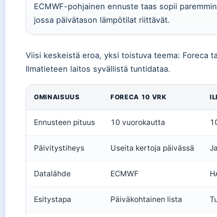
ECMWF-pohjainen ennuste taas sopii paremmin 
jossa päivätason lämpötilat riittävät.
Viisi keskeistä eroa, yksi toistuva teema: Foreca 
Ilmatieteen laitos syvällistä tuntidataa.
OMINAISUUS
FORECA 10 VRK
I
Ennusteen pituus
10 vuorokautta
1
Päivitystiheys
Useita kertoja päivässä
J
Datalähde
ECMWF
H
Esitystapa
Päiväkohtainen lista
T