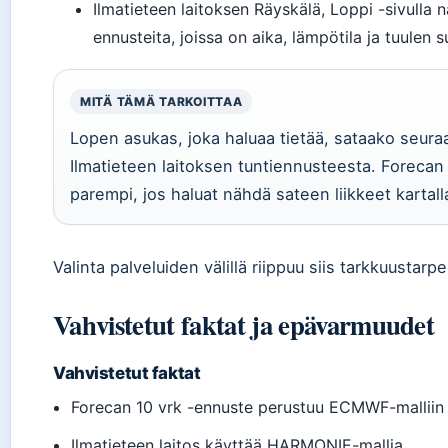
Ilmatieteen laitoksen Räyskälä, Loppi -sivulla 
ennusteita, joissa on aika, lämpötila ja tuulen s
MITÄ TÄMÄ TARKOITTAA
Lopen asukas, joka haluaa tietää, sataako seura
Ilmatieteen laitoksen tuntiennusteesta. Foreca
parempi, jos haluat nähdä sateen liikkeet kartall
Valinta palveluiden välillä riippuu siis tarkkuustar
Vahvistetut faktat ja epävarmuudet
Vahvistetut faktat
Forecan 10 vrk -ennuste perustuu ECMWF-malliin
Ilmatieteen laitos käyttää HARMONIE-mallia