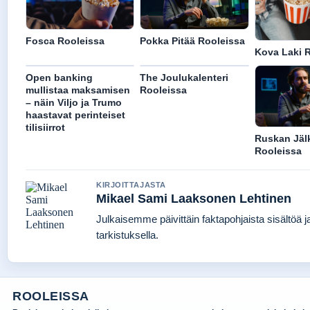
Fosca Rooleissa
Pokka Pitää Rooleissa
Kova Laki 
Open banking
The Joulukalenteri
mullistaa maksamisen
Rooleissa
– näin Viljo ja Trumo
haastavat perinteiset
tilisiirrot
Ruskan Jäl
Rooleissa
KIRJOITTAJASTA
Mikael Sami Laaksonen Lehtinen
Julkaisemme päivittäin faktapohjaista sisältöä ja
tarkistuksella.
ROOLEISSA