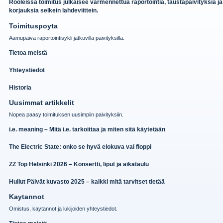
Rooleissa toimitus julkaisee varmennettua raportointia, taustapaivityksia ja
korjauksia selkein lahdeviittein.
Toimituspoyta
Aamupaiva raportointisykli jatkuvilla paivityksilla.
Tietoa meistä
Yhteystiedot
Historia
Uusimmat artikkelit
Nopea paasy toimituksen uusimpiin paivityksiin.
i.e. meaning – Mitä i.e. tarkoittaa ja miten sitä käytetään
The Electric State: onko se hyvä elokuva vai floppi
ZZ Top Helsinki 2026 – Konsertti, liput ja aikataulu
Hullut Päivät kuvasto 2025 – kaikki mitä tarvitset tietää
Kaytannot
Omistus, kaytannot ja lukijoiden yhteystiedot.