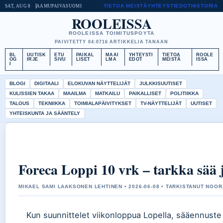
TIETOA MEISTÄ
YHTEYSTIEDOT
HISTORIA
SAT, AUG 8
AAMUPAIVA
SUOMI
ROOLEISSA
ROOLEISSA TOIMITUSPOYTA
PAIVITETTY 04:07
16 ARTIKKELIA TANAAN
BL
UUTISK
ETU
PAIKAL
MAAI
YHTEYSTI
TIETOA
ROOLE
OG
IRJE
SIVU
LISET
LMA
EDOT
MEISTÄ
ISSA
I
BLOGI
DIGITAALI
ELOKUVAN NÄYTTELIJÄT
JULKKISUUTISET
KULISSIEN TAKAA
MAAILMA
MATKAILU
PAIKALLISET
POLITIIKKA
TALOUS
TEKNIIKKA
TOIMIALAPÄIVITYKSET
TV-NÄYTTELIJÄT
UUTISET
YHTEISKUNTA JA SÄÄNTELY
Foreca Loppi 10 vrk – tarkka sää j
MIKAEL SAMI LAAKSONEN LEHTINEN • 2026-06-08 • TARKISTANUT NOOR
Kun suunnittelet viikonloppua Lopella, sääennust