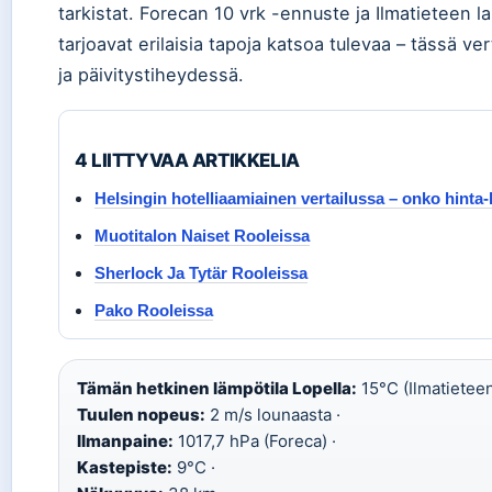
tarkistat. Forecan 10 vrk -ennuste ja Ilmatieteen l
tarjoavat erilaisia tapoja katsoa tulevaa – tässä v
ja päivitystiheydessä.
4 LIITTYVAA ARTIKKELIA
Helsingin hotelliaamiainen vertailussa – onko hinta
Muotitalon Naiset Rooleissa
Sherlock Ja Tytär Rooleissa
Pako Rooleissa
Tämän hetkinen lämpötila Lopella:
15°C (Ilmatieteen 
Tuulen nopeus:
2 m/s lounaasta ·
Ilmanpaine:
1017,7 hPa (Foreca) ·
Kastepiste:
9°C ·