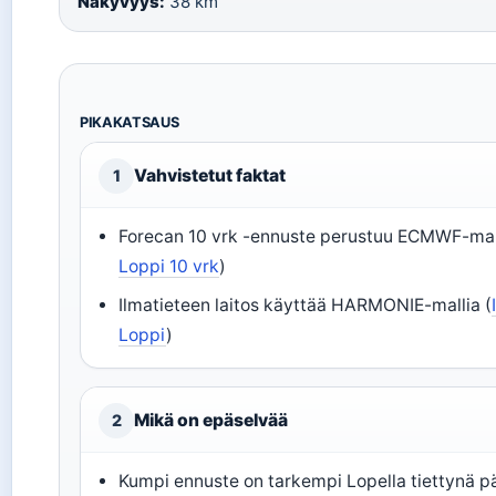
Näkyvyys:
38 km
PIKAKATSAUS
Vahvistetut faktat
1
Forecan 10 vrk -ennuste perustuu ECMWF-mall
Loppi 10 vrk
)
Ilmatieteen laitos käyttää HARMONIE-mallia (
Loppi
)
Mikä on epäselvää
2
Kumpi ennuste on tarkempi Lopella tiettynä p