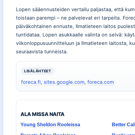
Lopen sääennusteiden vertailu paljastaa, että kump
toistaan parempi – ne palvelevat eri tarpeita. For
päiväkohtainen ennuste, Ilmatieteen laitos puoles
tuntidataa. Lopen asukkaalle valinta on selvä: käy
viikonloppusuunnitteluun ja Ilmatieteen laitosta, ku
seuraavista tunneista.
LISÄLÄHTEET
foreca.fi
,
sites.google.com
,
foreca.com
ALA MISSA NAITA
Young Sheldon Rooleissa
Better Cal