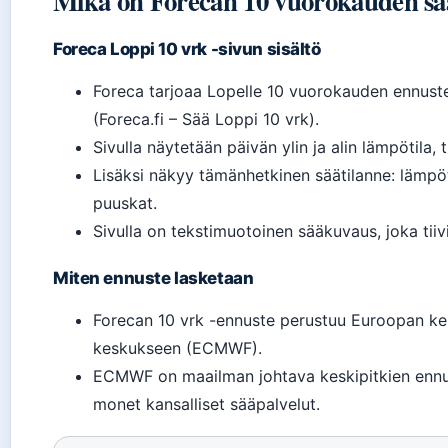
Mikä on Forecan 10 vuorokauden sä
Foreca Loppi 10 vrk -sivun sisältö
Foreca tarjoaa Lopelle 10 vuorokauden ennuste
(Foreca.fi – Sää Loppi 10 vrk).
Sivulla näytetään päivän ylin ja alin lämpötila, 
Lisäksi näkyy tämänhetkinen säätilanne: lämpötil
puuskat.
Sivulla on tekstimuotoinen sääkuvaus, joka tiiv
Miten ennuste lasketaan
Forecan 10 vrk -ennuste perustuu Euroopan ke
keskukseen (ECMWF).
ECMWF on maailman johtava keskipitkien ennust
monet kansalliset sääpalvelut.