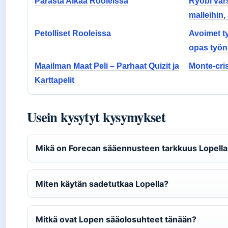
Parasta Aikaa Rooleissa
Ryobi vars
malleihin,
Petolliset Rooleissa
Avoimet ty
opas työnh
Maailman Maat Peli – Parhaat Quizit ja
Monte-cri
Karttapelit
Usein kysytyt kysymykset
Mikä on Forecan sääennusteen tarkkuus Lopella
Miten käytän sadetutkaa Lopella?
Mitkä ovat Lopen sääolosuhteet tänään?