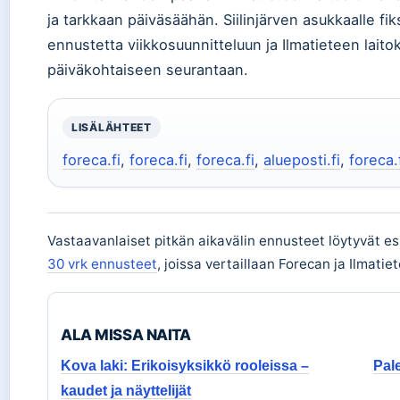
ja tarkkaan päiväsäähän. Siilinjärven asukkaalle fi
ennustetta viikkosuunnitteluun ja Ilmatieteen lait
päiväkohtaiseen seurantaan.
LISÄLÄHTEET
foreca.fi
,
foreca.fi
,
foreca.fi
,
alueposti.fi
,
foreca.
Vastaavanlaiset pitkän aikavälin ennusteet löytyvät e
30 vrk ennusteet
, joissa vertaillaan Forecan ja Ilmatie
ALA MISSA NAITA
Kova laki: Erikoisyksikkö rooleissa –
Pal
kaudet ja näyttelijät