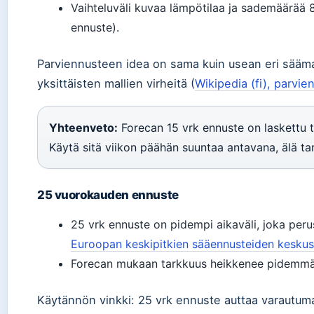
Vaihteluväli kuvaa lämpötilaa ja sademäärää 8
ennuste).
Parviennusteen idea on sama kuin usean eri sääma
yksittäisten mallien virheitä (
Wikipedia (fi), parvi
Yhteenveto:
Forecan 15 vrk ennuste on laskettu t
Käytä sitä viikon päähän suuntaa antavana, älä t
25 vuorokauden ennuste
25 vrk ennuste on pidempi aikaväli, joka pe
Euroopan keskipitkien sääennusteiden keskus
Forecan mukaan tarkkuus heikkenee pidemmällä a
Käytännön vinkki: 25 vrk ennuste auttaa varautum