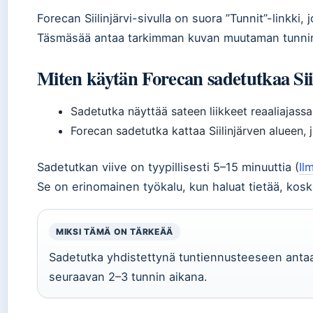
Forecan Siilinjärvi-sivulla on suora ”Tunnit”-linkki
Täsmäsää antaa tarkimman kuvan muutaman tunni
Miten käytän Forecan sadetutkaa Sii
Sadetutka näyttää sateen liikkeet reaaliajassa (
Forecan sadetutka kattaa Siilinjärven alueen, j
Sadetutkan viive on tyypillisesti 5–15 minuuttia (
Il
Se on erinomainen työkalu, kun haluat tietää, kos
MIKSI TÄMÄ ON TÄRKEÄÄ
Sadetutka yhdistettynä tuntiennusteeseen antaa
seuraavan 2–3 tunnin aikana.