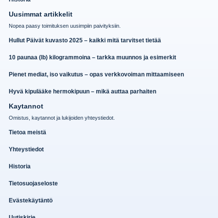
Uusimmat artikkelit
Nopea paasy toimituksen uusimpiin paivityksiin.
Hullut Päivät kuvasto 2025 – kaikki mitä tarvitset tietää
10 paunaa (lb) kilogrammoina – tarkka muunnos ja esimerkit
Pienet mediat, iso vaikutus – opas verkkovoiman mittaamiseen
Hyvä kipulääke hermokipuun – mikä auttaa parhaiten
Kaytannot
Omistus, kaytannot ja lukijoiden yhteystiedot.
Tietoa meistä
Yhteystiedot
Historia
Tietosuojaseloste
Evästekäytäntö
Uutiskirje