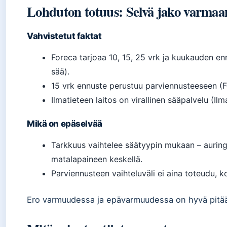
Lohduton totuus: Selvä jako varma
Vahvistetut faktat
Foreca tarjoaa 10, 15, 25 vrk ja kuukauden ennus
sää).
15 vrk ennuste perustuu parviennusteeseen (For
Ilmatieteen laitos on virallinen sääpalvelu (Ilma
Mikä on epäselvää
Tarkkuus vaihtelee säätyypin mukaan – aurin
matalapaineen keskellä.
Parviennusteen vaihteluväli ei aina toteudu, ko
Ero varmuudessa ja epävarmuudessa on hyvä pitää