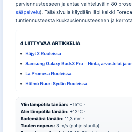
parviennusteeseen ja antaa vaihteluvälin 80 prose
sääpalvelu
). Tällä sivulla käydään läpi kaikki Fore
tuntiennusteesta kuukausiennusteeseen ja kerrotaa
4 LIITTYVAA ARTIKKELIA
Häjyt 2 Rooleissa
Samsung Galaxy Buds3 Pro – Hinta, arvostelut ja o
La Promesa Rooleissa
Hölmö Nuori Sydän Rooleissa
Ylin lämpötila tänään:
+15°C ·
Alin lämpötila tänään:
+12°C ·
Sademäärä tänään:
11,3 mm ·
Tuulen nopeus:
3 m/s (pohjoistuulta) ·