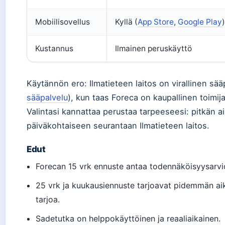
Mobiilisovellus
Kyllä (
App Store
,
Google Play
)
Kustannus
Ilmainen peruskäyttö
Käytännön ero: Ilmatieteen laitos on virallinen sää
sääpalvelu
), kun taas Foreca on kaupallinen toimij
Valintasi kannattaa perustaa tarpeeseesi: pitkän a
päiväkohtaiseen seurantaan Ilmatieteen laitos.
Edut
Forecan 15 vrk ennuste antaa todennäköisyysarvi
25 vrk ja kuukausiennuste tarjoavat pidemmän aika
tarjoa.
Sadetutka on helppokäyttöinen ja reaaliaikainen.