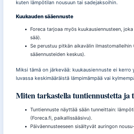
kuten lämpötilan nousuun tai sadejaksoihin.
Kuukauden sääennuste
Foreca tarjoaa myös kuukausiennusteen, joka o
sää).
Se perustuu pitkän aikavälin ilmastomalleihi
sääennusteiden keskus).
Miksi tämä on järkevää: kuukausiennuste ei kerro y
luvassa keskimääräistä lämpimämpää vai kylmempä
Miten tarkastella tuntiennustetta ja 
Tuntiennuste näyttää sään tunneittain: lämpöt
(Foreca.fi, paikallissääsivu).
Päiväennusteeseen sisältyvät auringon nousu- j