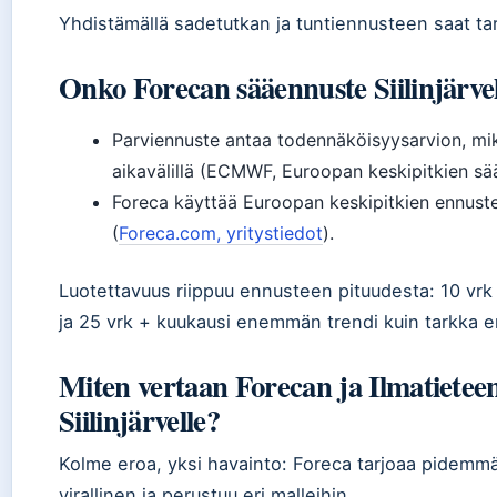
Yhdistämällä sadetutkan ja tuntiennusteen saat ta
Onko Forecan sääennuste Siilinjärvel
Parviennuste antaa todennäköisyysarvion, mi
aikavälillä (ECMWF, Euroopan keskipitkien sä
Foreca käyttää Euroopan keskipitkien ennust
(
Foreca.com, yritystiedot
).
Luotettavuus riippuu ennusteen pituudesta: 10 vrk
ja 25 vrk + kuukausi enemmän trendi kuin tarkka 
Miten vertaan Forecan ja Ilmatieteen
Siilinjärvelle?
Kolme eroa, yksi havainto: Foreca tarjoaa pidemmä
virallinen ja perustuu eri malleihin.