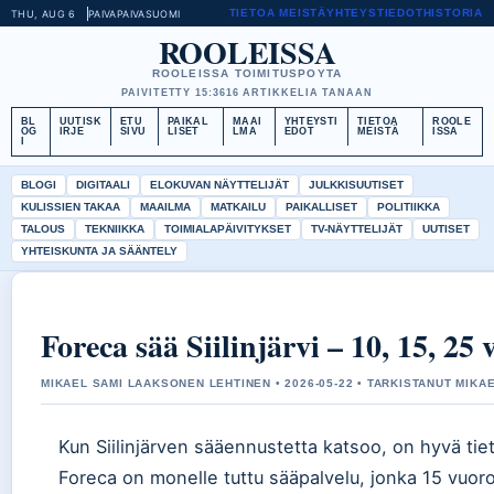
TIETOA MEISTÄ
YHTEYSTIEDOT
HISTORIA
THU, AUG 6
PAIVAPAIVA
SUOMI
ROOLEISSA
ROOLEISSA TOIMITUSPOYTA
PAIVITETTY 15:36
16 ARTIKKELIA TANAAN
BL
UUTISK
ETU
PAIKAL
MAAI
YHTEYSTI
TIETOA
ROOLE
OG
IRJE
SIVU
LISET
LMA
EDOT
MEISTÄ
ISSA
I
BLOGI
DIGITAALI
ELOKUVAN NÄYTTELIJÄT
JULKKISUUTISET
KULISSIEN TAKAA
MAAILMA
MATKAILU
PAIKALLISET
POLITIIKKA
TALOUS
TEKNIIKKA
TOIMIALAPÄIVITYKSET
TV-NÄYTTELIJÄT
UUTISET
YHTEISKUNTA JA SÄÄNTELY
Foreca sää Siilinjärvi – 10, 15, 25
MIKAEL SAMI LAAKSONEN LEHTINEN • 2026-05-22 • TARKISTANUT MIKA
Kun Siilinjärven sääennustetta katsoo, on hyvä tiet
Foreca on monelle tuttu sääpalvelu, jonka 15 vuo