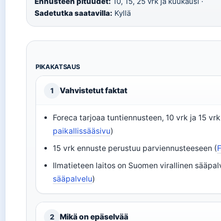
Ennusteen pituudet:
10, 15, 25 vrk ja kuukausi ·
Sadetutka saatavilla:
Kyllä
PIKAKATSAUS
Vahvistetut faktat
1
Foreca tarjoaa tuntiennusteen, 10 vrk ja 15 vr
paikallissääsivu
)
15 vrk ennuste perustuu parviennusteeseen (
F
Ilmatieteen laitos on Suomen virallinen sääpal
sääpalvelu
)
Mikä on epäselvää
2