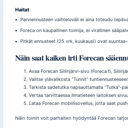
Haitat
Parviennusteen vaihteluväli ei aina toteudu (epäv
Foreca on kaupallinen toimija, ei virallinen sääpalv
Pitkät ennusteet (25 vrk, kuukausi) ovat suuntaa-
Näin saat kaiken irti Forecan sääennus
Avaa Forecan Siilinjärvi-sivu (Foreca.fi, Siilinj
Valitse ylävalikosta ”Tunnit” tuntiennusteese
Tarkista sadetutka napsauttamalla ”Tutka”-pai
Vertaa tarvittaessa Ilmatieteen laitoksen sivuun
Lataa Forecan mobiilisovellus, jotta saat push
Näin toimit voit parhaiten hyödyntää Forecan tarjo