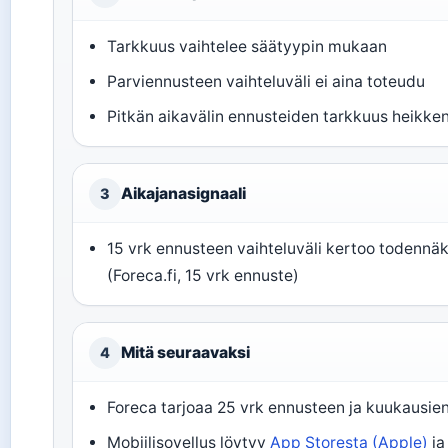
Tarkkuus vaihtelee säätyypin mukaan
Parviennusteen vaihteluväli ei aina toteudu
Pitkän aikavälin ennusteiden tarkkuus heikke
Aikajanasignaali
3
15 vrk ennusteen vaihteluväli kertoo todenn
(Foreca.fi, 15 vrk ennuste)
Mitä seuraavaksi
4
Foreca tarjoaa 25 vrk ennusteen ja kuukausienn
Mobiilisovellus löytyy
App Storesta (Apple)
j