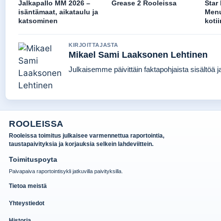
Jalkapallo MM 2026 –
Grease 2 Rooleissa
Star
isäntämaat, aikataulu ja
Menu
katsominen
koti
KIRJOITTAJASTA
Mikael Sami Laaksonen Lehtinen
Julkaisemme päivittäin faktapohjaista sisältöä jat
ROOLEISSA
Rooleissa toimitus julkaisee varmennettua raportointia,
taustapaivityksia ja korjauksia selkein lahdeviittein.
Toimituspoyta
Paivapaiva raportointisykli jatkuvilla paivityksilla.
Tietoa meistä
Yhteystiedot
Historia