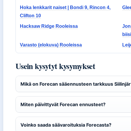
Hoka lenkkarit naiset | Bondi 9, Rincon 4,
Gle
Clifton 10
Hacksaw Ridge Rooleissa
Jon
biis
Varasto (elokuva) Rooleissa
Lei
Usein kysytyt kysymykset
Mikä on Forecan sääennusteen tarkkuus Siilinjär
Miten päivittyvät Forecan ennusteet?
Voinko saada säävaroituksia Forecasta?