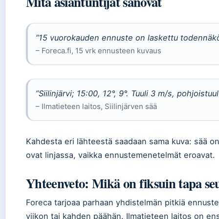
Mitä asiantuntijat sanovat
”15 vuorokauden ennuste on laskettu todennäköi
– Foreca.fi, 15 vrk ennusteen kuvaus
”Siilinjärvi; 15:00, 12°, 9°. Tuuli 3 m/s, pohjoistuul
– Ilmatieteen laitos, Siilinjärven sää
Kahdesta eri lähteestä saadaan sama kuva: sää on v
ovat linjassa, vaikka ennustemenetelmät eroavat.
Yhteenveto: Mikä on fiksuin tapa seu
Foreca tarjoaa parhaan yhdistelmän pitkiä ennustei
viikon tai kahden päähän. Ilmatieteen laitos on ensi