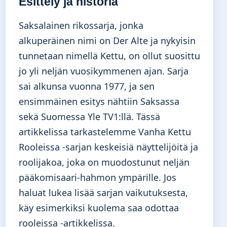
Esittely ja historia
Saksalainen rikossarja, jonka
alkuperäinen nimi on Der Alte ja nykyisin
tunnetaan nimellä Kettu, on ollut suosittu
jo yli neljän vuosikymmenen ajan. Sarja
sai alkunsa vuonna 1977, ja sen
ensimmäinen esitys nähtiin Saksassa
sekä Suomessa Yle TV1:llä. Tässä
artikkelissa tarkastelemme Vanha Kettu
Rooleissa -sarjan keskeisiä näyttelijöitä ja
roolijakoa, joka on muodostunut neljän
pääkomisaari-hahmon ympärille. Jos
haluat lukea lisää sarjan vaikutuksesta,
käy esimerkiksi
kuolema saa odottaa
rooleissa
-artikkelissa.