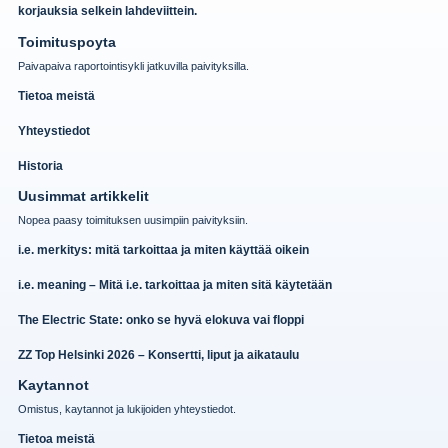
korjauksia selkein lahdeviittein.
Toimituspoyta
Paivapaiva raportointisykli jatkuvilla paivityksilla.
Tietoa meistä
Yhteystiedot
Historia
Uusimmat artikkelit
Nopea paasy toimituksen uusimpiin paivityksiin.
i.e. merkitys: mitä tarkoittaa ja miten käyttää oikein
i.e. meaning – Mitä i.e. tarkoittaa ja miten sitä käytetään
The Electric State: onko se hyvä elokuva vai floppi
ZZ Top Helsinki 2026 – Konsertti, liput ja aikataulu
Kaytannot
Omistus, kaytannot ja lukijoiden yhteystiedot.
Tietoa meistä