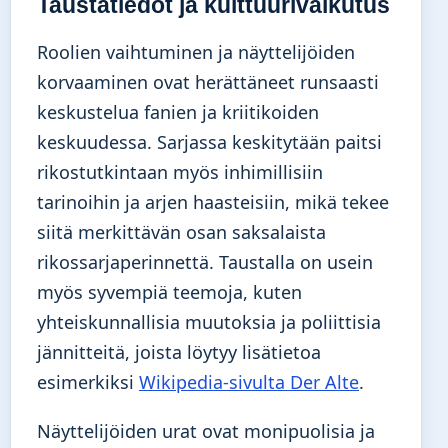
Taustatiedot ja kulttuurivaikutus
Roolien vaihtuminen ja näyttelijöiden
korvaaminen ovat herättäneet runsaasti
keskustelua fanien ja kriitikoiden
keskuudessa. Sarjassa keskitytään paitsi
rikostutkintaan myös inhimillisiin
tarinoihin ja arjen haasteisiin, mikä tekee
siitä merkittävän osan saksalaista
rikossarjaperinnettä. Taustalla on usein
myös syvempiä teemoja, kuten
yhteiskunnallisia muutoksia ja poliittisia
jännitteitä, joista löytyy lisätietoa
esimerkiksi
Wikipedia-sivulta Der Alte
.
Näyttelijöiden urat ovat monipuolisia ja