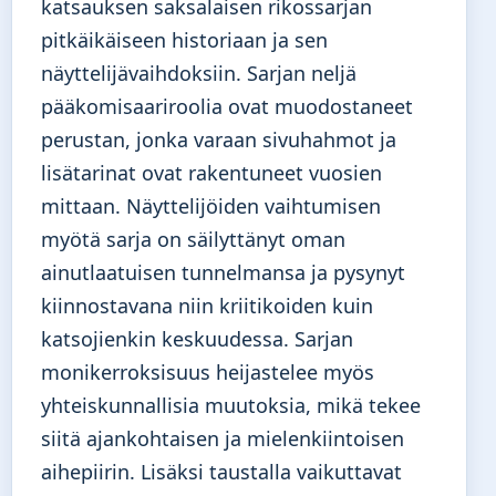
katsauksen saksalaisen rikossarjan
pitkäikäiseen historiaan ja sen
näyttelijävaihdoksiin. Sarjan neljä
pääkomisaariroolia ovat muodostaneet
perustan, jonka varaan sivuhahmot ja
lisätarinat ovat rakentuneet vuosien
mittaan. Näyttelijöiden vaihtumisen
myötä sarja on säilyttänyt oman
ainutlaatuisen tunnelmansa ja pysynyt
kiinnostavana niin kriitikoiden kuin
katsojienkin keskuudessa. Sarjan
monikerroksisuus heijastelee myös
yhteiskunnallisia muutoksia, mikä tekee
siitä ajankohtaisen ja mielenkiintoisen
aihepiirin. Lisäksi taustalla vaikuttavat