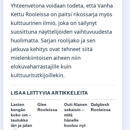
Yhteenvetona voidaan todeta, että Vanha
Kettu Rooleissa on paitsi rikossarja myös
kulttuurinen ilmiö, joka on säilynyt
suosittuna näyttelijöiden vaihtuvuudesta
huolimatta. Sarjan roolijako ja sen
jatkuva kehitys ovat tehneet siitä
mielenkiintoisen aiheen niin
elokuvaharrastajille kuin
kulttuuritutkijoillekin.
LISAA LIITTYVIA ARTIKKELEITA
Lasten
Glee
Outi Alanen
Dalgliesh
kengän
Rooleissa
sekaisin –
Rooleissa
koko cm –
mitä
taulukko
hänelle
iän ja jalan
kuuluu nyt