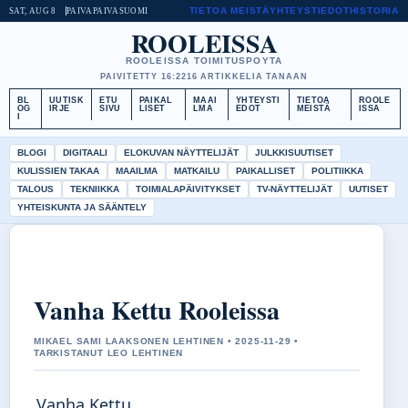
TIETOA MEISTÄ
YHTEYSTIEDOT
HISTORIA
SAT, AUG 8
PAIVAPAIVA
SUOMI
ROOLEISSA
ROOLEISSA TOIMITUSPOYTA
PAIVITETTY 16:22
16 ARTIKKELIA TANAAN
BL
UUTISK
ETU
PAIKAL
MAAI
YHTEYSTI
TIETOA
ROOLE
OG
IRJE
SIVU
LISET
LMA
EDOT
MEISTÄ
ISSA
I
BLOGI
DIGITAALI
ELOKUVAN NÄYTTELIJÄT
JULKKISUUTISET
KULISSIEN TAKAA
MAAILMA
MATKAILU
PAIKALLISET
POLITIIKKA
TALOUS
TEKNIIKKA
TOIMIALAPÄIVITYKSET
TV-NÄYTTELIJÄT
UUTISET
YHTEISKUNTA JA SÄÄNTELY
Vanha Kettu Rooleissa
MIKAEL SAMI LAAKSONEN LEHTINEN • 2025-11-29 •
TARKISTANUT LEO LEHTINEN
Vanha Kettu