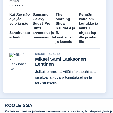
mitan
mukaan
Kaj Jåo nåo
Samsung
The
Kengän
e ja jåo
Galaxy
Morning
koko cm
yolo ja nåo
Buds3 Pro –
Show:
taulukko ja
|
Hinta,
Kaudet 4 ja
mittau
Sanoitukset
arvostelut ja
5,
ohjeet lap
& tiedot
ominaisuudet
näyttelijät
ille ja aikui
ja katselu
ille
KIRJOITTAJASTA
Mikael Sami Laaksonen
Lehtinen
Julkaisemme päivittäin faktapohjaista
sisältöä jatkuvalla toimituksellisella
tarkistuksella.
ROOLEISSA
Rooleissa toimitus julkaisee varmennettua raportointia, taustapaivityksia ja