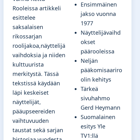
Ensimmäinen
Rooleissa artikkeli
jakso vuonna
esittelee
1977
saksalaisen
Näyttelijävaihd
rikossarjan
okset
roolijakoa,näyttelijä
päärooleissa
vaihdoksia ja niiden
Neljän
kulttuurista
pääkomisaariro
merkitystä. Tässä
olin kehitys
tekstissä käydään
Tärkeä
läpi keskeiset
sivuhahmo
näyttelijät,
Gerd Heymann
pääupseereiden
Suomalainen
vaihtuvuuden
esitys Yle
taustat sekä sarjan
TV1:llä
historiaa vuodesta