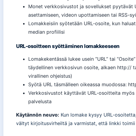
Monet verkkosivustot ja sovellukset pyytävät U
asettamiseen, videon upottamiseen tai RSS-sy
Lomakkeisiin syötetään URL-osoite, kun haluat l
median profiilisi
URL-osoitteen syöttäminen lomakkeeseen
Lomakekentässä lukee usein ”URL” tai ”Osoite” –
täydellinen verkkosivun osoite, alkaen http:// 
virallinen ohjeistus)
Syötä URL täsmälleen oikeassa muodossa: http
Verkkosivustot käyttävät URL-osoitteita myös 
palvelusta
Käytännön neuvo:
Kun lomake kysyy URL-osoitetta, 
vältyt kirjoitusvirheiltä ja varmistat, että linkki toimi