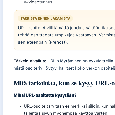
v=videotunnus
TARKISTA ENNEN JAKAMISTA
URL-osoite ei välttämättä johda sisältöön ikuisesti
tehdä osoitteesta umpikujaa vastaavan. Varmista a
sen eteenpäin (Prehost).
Tärkein oivallus:
URL:n löytäminen on nykylaitteill
mistä osoiterivi löytyy, hallitset koko verkon osoitej
Mitä tarkoittaa, kun se kysyy URL-os
Miksi URL-osoitetta kysytään?
URL-osoite tarvitaan esimerkiksi silloin, kun halu
tallentaa sivun myöhempää käyttöä varten