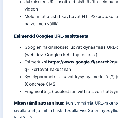
Julkaisujen URL-osoitteet sisältävät usein nume
videon
Molemmat alustat käyttävät HTTPS-protokollaa,
palvelimen välillä
Esimerkki Googlen URL-osoitteesta
Googlen hakutulokset luovat dynaamisia URL-os
(web.dev, Googlen kehittäjäresurssi)
Esimerkiksi
https://www.google.fi/search?q
q= kertovat hakusanan
Kyselyparametrit alkavat kysymysmerkillä (?) ja 
(Concrete CMS)
Fragmentti (#) puolestaan viittaa sivun tietty
Miten tämä auttaa sinua:
Kun ymmärrät URL-rakenteen
sivulla olet ja mihin linkki todella vie. Se on hyödyl
käytössä.