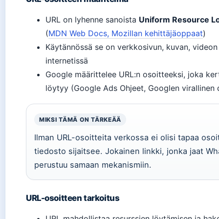
URL on lyhenne sanoista
Uniform Resource L
(
MDN Web Docs, Mozillan kehittäjäoppaat
)
Käytännössä se on verkkosivun, kuvan, videon 
internetissä
Google määrittelee URL:n osoitteeksi, joka kert
löytyy (Google Ads Ohjeet, Googlen virallinen
MIKSI TÄMÄ ON TÄRKEÄÄ
Ilman URL-osoitteita verkossa ei olisi tapaa osoit
tiedosto sijaitsee. Jokainen linkki, jonka jaat Wh
perustuu samaan mekanismiin.
URL-osoitteen tarkoitus
URL mahdollistaa resurssien löytämisen ja ha