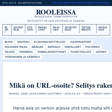
TIETOA MEISTÄ
YHTEYSTIEDOT
HISTORIA
SUN, AUG 9
AAMUPAIVA
SUOMI
ROOLEISSA
ROOLEISSA TOIMITUSPOYTA
PAIVITETTY 05:13
16 ARTIKKELIA TANAAN
BL
UUTISK
ETU
PAIKAL
MAAI
YHTEYSTI
TIETOA
ROOLE
OG
IRJE
SIVU
LISET
LMA
EDOT
MEISTÄ
ISSA
I
BLOGI
DIGITAALI
ELOKUVAN NÄYTTELIJÄT
JULKKISUUTISET
KULISSIEN TAKAA
MAAILMA
MATKAILU
PAIKALLISET
POLITIIKKA
TALOUS
TEKNIIKKA
TOIMIALAPÄIVITYKSET
TV-NÄYTTELIJÄT
UUTISET
YHTEISKUNTA JA SÄÄNTELY
Mikä on URL-osoite? Selitys rakent
MIKAEL SAMI LAAKSONEN LEHTINEN • 2026-05-23 • TARKISTANUT AINO
Harva asia on verkon arjessa yhtä tuttu mutta silti