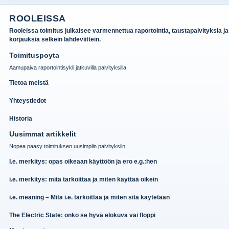
ROOLEISSA
Rooleissa toimitus julkaisee varmennettua raportointia, taustapaivityksia ja
korjauksia selkein lahdeviittein.
Toimituspoyta
Aamupaiva raportointisykli jatkuvilla paivityksilla.
Tietoa meistä
Yhteystiedot
Historia
Uusimmat artikkelit
Nopea paasy toimituksen uusimpiin paivityksiin.
I.e. merkitys: opas oikeaan käyttöön ja ero e.g.:hen
i.e. merkitys: mitä tarkoittaa ja miten käyttää oikein
i.e. meaning – Mitä i.e. tarkoittaa ja miten sitä käytetään
The Electric State: onko se hyvä elokuva vai floppi