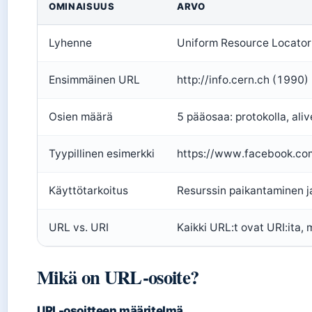
OMINAISUUS
ARVO
Lyhenne
Uniform Resource Locator
Ensimmäinen URL
http://info.cern.ch (1990)
Osien määrä
5 pääosaa: protokolla, ali
Tyypillinen esimerkki
https://www.facebook.com
Käyttötarkoitus
Resurssin paikantaminen 
URL vs. URI
Kaikki URL:t ovat URI:ita, m
Mikä on URL-osoite?
URL-osoitteen määritelmä