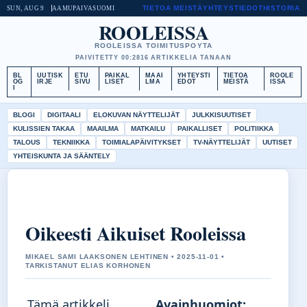
TIETOA MEISTÄ
YHTEYSTIEDOT
HISTORIA
SUN, AUG 9
AAMUPAIVA
SUOMI
ROOLEISSA
ROOLEISSA TOIMITUSPOYTA
PAIVITETTY 00:28
16 ARTIKKELIA TANAAN
BL
UUTISK
ETU
PAIKAL
MAAI
YHTEYSTI
TIETOA
ROOLE
OG
IRJE
SIVU
LISET
LMA
EDOT
MEISTÄ
ISSA
I
BLOGI
DIGITAALI
ELOKUVAN NÄYTTELIJÄT
JULKKISUUTISET
KULISSIEN TAKAA
MAAILMA
MATKAILU
PAIKALLISET
POLITIIKKA
TALOUS
TEKNIIKKA
TOIMIALAPÄIVITYKSET
TV-NÄYTTELIJÄT
UUTISET
YHTEISKUNTA JA SÄÄNTELY
Oikeesti Aikuiset Rooleissa
MIKAEL SAMI LAAKSONEN LEHTINEN • 2025-11-01 •
TARKISTANUT ELIAS KORHONEN
Tämä artikkeli
Avainhuomiot: