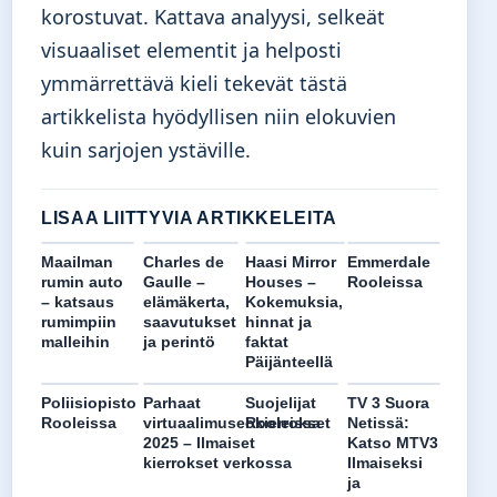
korostuvat. Kattava analyysi, selkeät
visuaaliset elementit ja helposti
ymmärrettävä kieli tekevät tästä
artikkelista hyödyllisen niin elokuvien
kuin sarjojen ystäville.
LISAA LIITTYVIA ARTIKKELEITA
Maailman
Charles de
Haasi Mirror
Emmerdale
rumin auto
Gaulle –
Houses –
Rooleissa
– katsaus
elämäkerta,
Kokemuksia,
rumimpiin
saavutukset
hinnat ja
malleihin
ja perintö
faktat
Päijänteellä
Poliisiopisto
Parhaat
Suojelijat
TV 3 Suora
Rooleissa
virtuaalimuseokierrokset
Rooleissa
Netissä:
2025 – Ilmaiset
Katso MTV3
kierrokset verkossa
Ilmaiseksi
ja