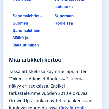
sadetutka
Sanomalehdet –
Superman
Suomen
Rooleissa
Sanomalehtien
Määrä ja
Jakautuminen
Mitä artikkeli kertoo
Tässä artikkelissa käymme läpi, miten
”Oikeesti Aikuiset Rooleissa” -teema
näkyy eri teoksissa. Ensiksi
tarkastelemme vuoden 2010 elokuvaa
Grown Ups, jonka näyttelijöpääkenttään
kuuluvat muun muassa
tärkeät roolit