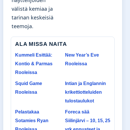
välistä kemiaa ja
tarinan keskeisiä
teemoja.
ALA MISSA NAITA
Kummeli Esittää:
New Year’s Eve
Kontio & Parmas
Rooleissa
Rooleissa
Squid Game
Intian ja Englannin
Rooleissa
krikettiotteluiden
tulostaulukot
Pelastakaa
Foreca sää
Sotamies Ryan
Siilinjärvi – 10, 15, 25
Rooleissa
vrk ennusteet ja