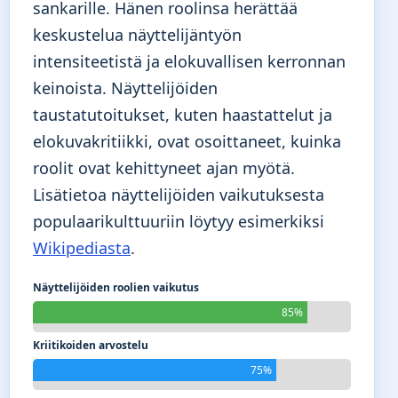
sankarille. Hänen roolinsa herättää
keskustelua näyttelijäntyön
intensiteetistä ja elokuvallisen kerronnan
keinoista. Näyttelijöiden
taustatutoitukset, kuten haastattelut ja
elokuvakritiikki, ovat osoittaneet, kuinka
roolit ovat kehittyneet ajan myötä.
Lisätietoa näyttelijöiden vaikutuksesta
populaarikulttuuriin löytyy esimerkiksi
Wikipediasta
.
Näyttelijöiden roolien vaikutus
85%
Kriitikoiden arvostelu
75%