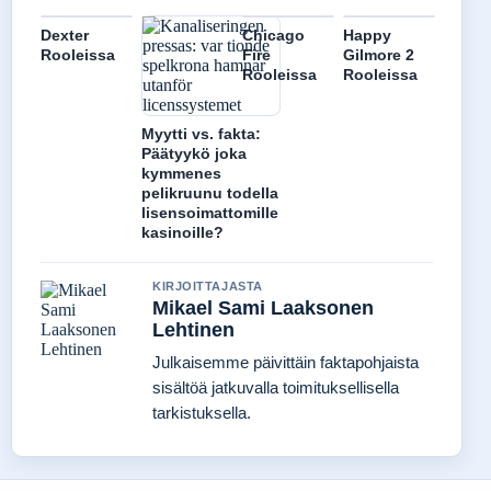
Dexter
Chicago
Happy
Rooleissa
Fire
Gilmore 2
Rooleissa
Rooleissa
Myytti vs. fakta:
Päätyykö joka
kymmenes
pelikruunu todella
lisensoimattomille
kasinoille?
KIRJOITTAJASTA
Mikael Sami Laaksonen
Lehtinen
Julkaisemme päivittäin faktapohjaista
sisältöä jatkuvalla toimituksellisella
tarkistuksella.