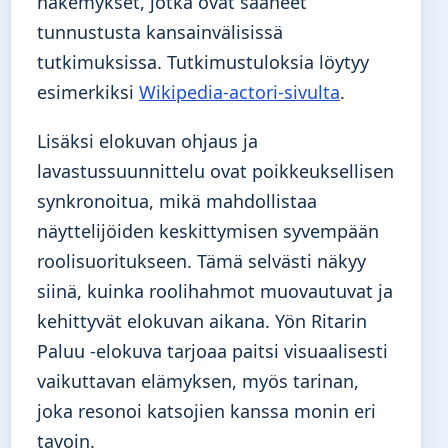
näkemykset, jotka ovat saaneet
tunnustusta kansainvälisissä
tutkimuksissa. Tutkimustuloksia löytyy
esimerkiksi
Wikipedia-actori-sivulta
.
Lisäksi elokuvan ohjaus ja
lavastussuunnittelu ovat poikkeuksellisen
synkronoitua, mikä mahdollistaa
näyttelijöiden keskittymisen syvempään
roolisuoritukseen. Tämä selvästi näkyy
siinä, kuinka roolihahmot muovautuvat ja
kehittyvät elokuvan aikana. Yön Ritarin
Paluu -elokuva tarjoaa paitsi visuaalisesti
vaikuttavan elämyksen, myös tarinan,
joka resonoi katsojien kanssa monin eri
tavoin.