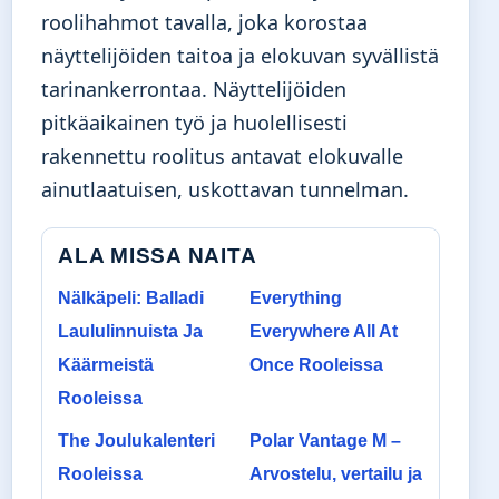
roolihahmot tavalla, joka korostaa
näyttelijöiden taitoa ja elokuvan syvällistä
tarinankerrontaa. Näyttelijöiden
pitkäaikainen työ ja huolellisesti
rakennettu roolitus antavat elokuvalle
ainutlaatuisen, uskottavan tunnelman.
ALA MISSA NAITA
Nälkäpeli: Balladi
Everything
Laululinnuista Ja
Everywhere All At
Käärmeistä
Once Rooleissa
Rooleissa
The Joulukalenteri
Polar Vantage M –
Rooleissa
Arvostelu, vertailu ja