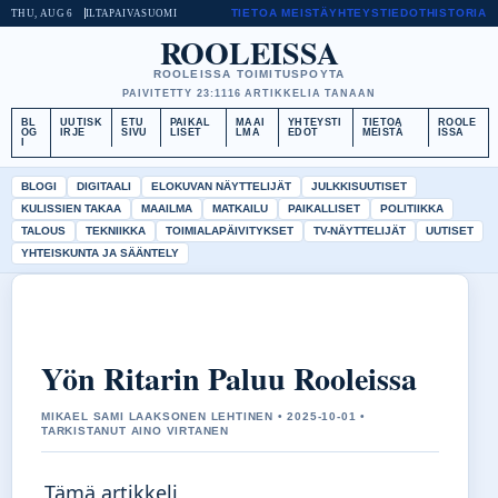
TIETOA MEISTÄ
YHTEYSTIEDOT
HISTORIA
THU, AUG 6
ILTAPAIVA
SUOMI
ROOLEISSA
ROOLEISSA TOIMITUSPOYTA
PAIVITETTY 23:11
16 ARTIKKELIA TANAAN
BL
UUTISK
ETU
PAIKAL
MAAI
YHTEYSTI
TIETOA
ROOLE
OG
IRJE
SIVU
LISET
LMA
EDOT
MEISTÄ
ISSA
I
BLOGI
DIGITAALI
ELOKUVAN NÄYTTELIJÄT
JULKKISUUTISET
KULISSIEN TAKAA
MAAILMA
MATKAILU
PAIKALLISET
POLITIIKKA
TALOUS
TEKNIIKKA
TOIMIALAPÄIVITYKSET
TV-NÄYTTELIJÄT
UUTISET
YHTEISKUNTA JA SÄÄNTELY
Yön Ritarin Paluu Rooleissa
MIKAEL SAMI LAAKSONEN LEHTINEN • 2025-10-01 •
TARKISTANUT AINO VIRTANEN
Tämä artikkeli