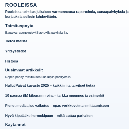
ROOLEISSA
Rooleissa toimitus julkaisee varmennettua raportointia, taustapaivityksia ja
korjauksia selkein lahdeviittein.
Toimituspoyta
Iltapaiva raportointisykli jatkuvilla paivityksilla.
Tietoa meistä
Yhteystiedot
Historia
Uusimmat artikkelit
Nopea paasy toimituksen uusimpiin paivityksiin.
Hullut Päivät kuvasto 2025 – kaikki mitä tarvitset tietää
10 paunaa (lb) kilogrammoina – tarkka muunnos ja esimerkit
Pienet mediat, iso vaikutus – opas verkkovoiman mittaamiseen
Hyvä kipulääke hermokipuun – mikä auttaa parhaiten
Kaytannot