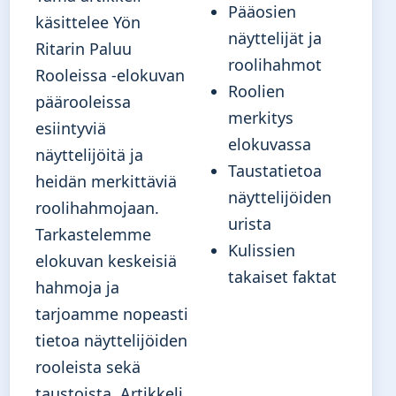
Pääosien
käsittelee Yön
näyttelijät ja
Ritarin Paluu
roolihahmot
Rooleissa -elokuvan
Roolien
päärooleissa
merkitys
esiintyviä
elokuvassa
näyttelijöitä ja
Taustatietoa
heidän merkittäviä
näyttelijöiden
roolihahmojaan.
urista
Tarkastelemme
Kulissien
elokuvan keskeisiä
takaiset faktat
hahmoja ja
tarjoamme nopeasti
tietoa näyttelijöiden
rooleista sekä
taustoista. Artikkeli