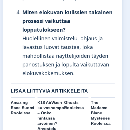
Miten elokuvan kulissien takainen
prosessi vaikuttaa
lopputulokseen?
Huolellinen valmistelu, ohjaus ja
lavastus luovat taustaa, joka
mahdollistaa näyttelijöiden täyden
panostuksen ja lopulta vaikuttavan
elokuvakokemuksen.
LISAA LIITTYVIA ARTIKKELEITA
Amazing
K18 AirWash
Ghosts
The
Race Suomi
kuivashampoo
Rooleissa
Madame
Rooleissa
– Onko
Blanc
hintansa
Mysteries
arvoinen?
Rooleissa
Arvostelu