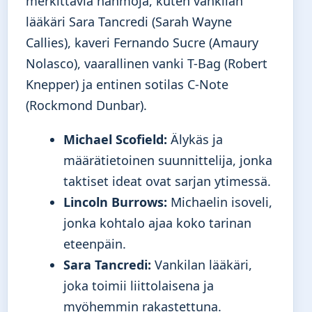
merkittäviä hahmoja, kuten vankilan
lääkäri Sara Tancredi (Sarah Wayne
Callies), kaveri Fernando Sucre (Amaury
Nolasco), vaarallinen vanki T-Bag (Robert
Knepper) ja entinen sotilas C-Note
(Rockmond Dunbar).
Michael Scofield:
Älykäs ja
määrätietoinen suunnittelija, jonka
taktiset ideat ovat sarjan ytimessä.
Lincoln Burrows:
Michaelin isoveli,
jonka kohtalo ajaa koko tarinan
eteenpäin.
Sara Tancredi:
Vankilan lääkäri,
joka toimii liittolaisena ja
myöhemmin rakastettuna.