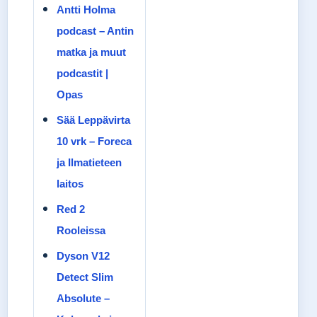
Antti Holma
podcast – Antin
matka ja muut
podcastit |
Opas
Sää Leppävirta
10 vrk – Foreca
ja Ilmatieteen
laitos
Red 2
Rooleissa
Dyson V12
Detect Slim
Absolute –