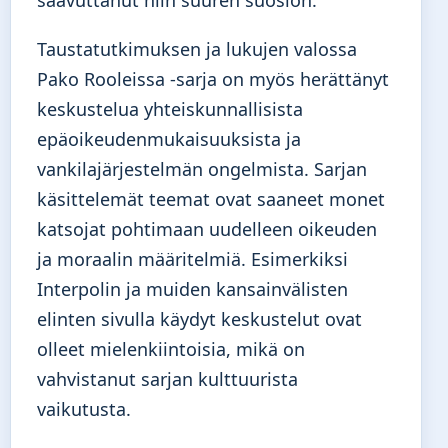
saavuttanut niin suuren suosion.
Taustatutkimuksen ja lukujen valossa
Pako Rooleissa -sarja on myös herättänyt
keskustelua yhteiskunnallisista
epäoikeudenmukaisuuksista ja
vankilajärjestelmän ongelmista. Sarjan
käsittelemät teemat ovat saaneet monet
katsojat pohtimaan uudelleen oikeuden
ja moraalin määritelmiä. Esimerkiksi
Interpolin ja muiden kansainvälisten
elinten sivulla käydyt keskustelut ovat
olleet mielenkiintoisia, mikä on
vahvistanut sarjan kulttuurista
vaikutusta.