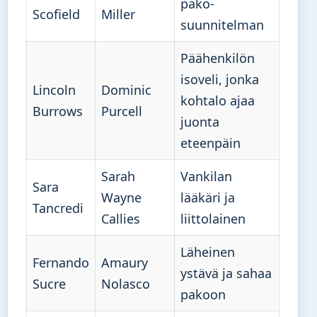
pako-
Scofield
Miller
suunnitelman
Päähenkilön
isoveli, jonka
Lincoln
Dominic
kohtalo ajaa
Burrows
Purcell
juonta
eteenpäin
Sarah
Vankilan
Sara
Wayne
lääkäri ja
Tancredi
Callies
liittolainen
Läheinen
Fernando
Amaury
ystävä ja sahaa
Sucre
Nolasco
pakoon