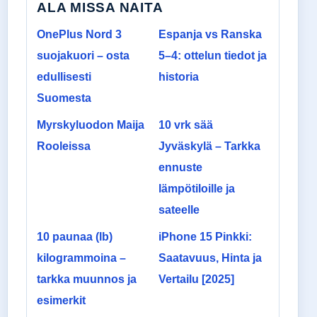
ALA MISSA NAITA
OnePlus Nord 3
Espanja vs Ranska
suojakuori – osta
5–4: ottelun tiedot ja
edullisesti
historia
Suomesta
Myrskyluodon Maija
10 vrk sää
Rooleissa
Jyväskylä – Tarkka
ennuste
lämpötiloille ja
sateelle
10 paunaa (lb)
iPhone 15 Pinkki:
kilogrammoina –
Saatavuus, Hinta ja
tarkka muunnos ja
Vertailu [2025]
esimerkit