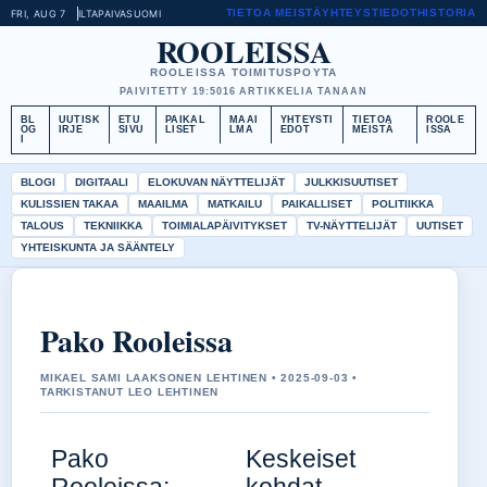
TIETOA MEISTÄ
YHTEYSTIEDOT
HISTORIA
FRI, AUG 7
ILTAPAIVA
SUOMI
ROOLEISSA
ROOLEISSA TOIMITUSPOYTA
PAIVITETTY 19:50
16 ARTIKKELIA TANAAN
BL
UUTISK
ETU
PAIKAL
MAAI
YHTEYSTI
TIETOA
ROOLE
OG
IRJE
SIVU
LISET
LMA
EDOT
MEISTÄ
ISSA
I
BLOGI
DIGITAALI
ELOKUVAN NÄYTTELIJÄT
JULKKISUUTISET
KULISSIEN TAKAA
MAAILMA
MATKAILU
PAIKALLISET
POLITIIKKA
TALOUS
TEKNIIKKA
TOIMIALAPÄIVITYKSET
TV-NÄYTTELIJÄT
UUTISET
YHTEISKUNTA JA SÄÄNTELY
Pako Rooleissa
MIKAEL SAMI LAAKSONEN LEHTINEN • 2025-09-03 •
TARKISTANUT LEO LEHTINEN
Pako
Keskeiset
Rooleissa:
kohdat