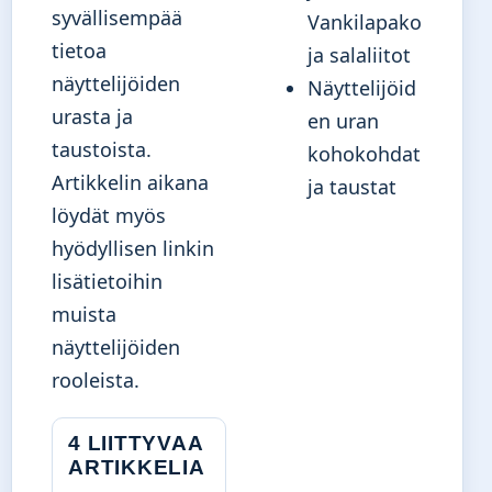
syvällisempää
Vankilapako
tietoa
ja salaliitot
näyttelijöiden
Näyttelijöid
urasta ja
en uran
taustoista.
kohokohdat
Artikkelin aikana
ja taustat
löydät myös
hyödyllisen
linkin
lisätietoihin
muista
näyttelijöiden
rooleista.
4 LIITTYVAA
ARTIKKELIA