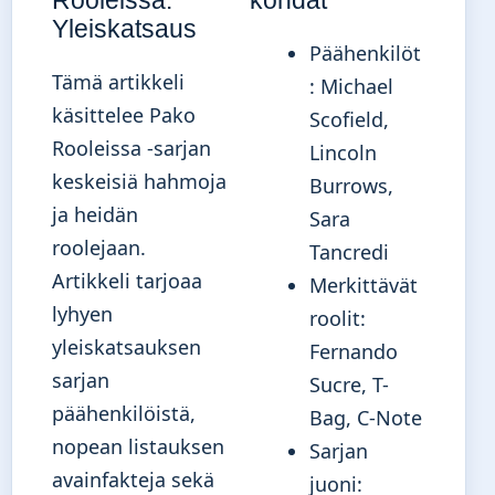
Yleiskatsaus
Päähenkilöt
Tämä artikkeli
: Michael
käsittelee Pako
Scofield,
Rooleissa -sarjan
Lincoln
keskeisiä hahmoja
Burrows,
ja heidän
Sara
roolejaan.
Tancredi
Artikkeli tarjoaa
Merkittävät
lyhyen
roolit:
yleiskatsauksen
Fernando
sarjan
Sucre, T-
päähenkilöistä,
Bag, C-Note
nopean listauksen
Sarjan
avainfakteja sekä
juoni: