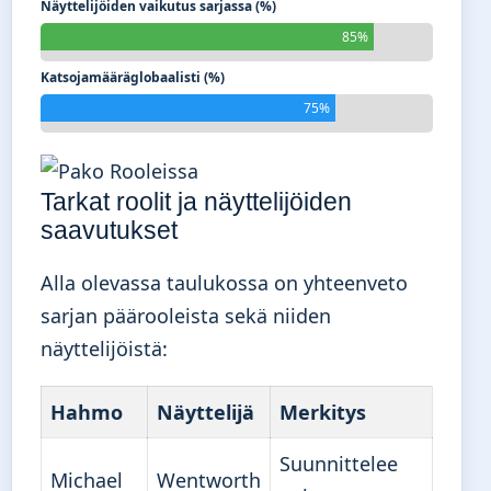
Näyttelijöiden vaikutus sarjassa (%)
85%
Katsojamääräglobaalisti (%)
75%
Tarkat roolit ja näyttelijöiden
saavutukset
Alla olevassa taulukossa on yhteenveto
sarjan päärooleista sekä niiden
näyttelijöistä:
Hahmo
Näyttelijä
Merkitys
Suunnittelee
Michael
Wentworth