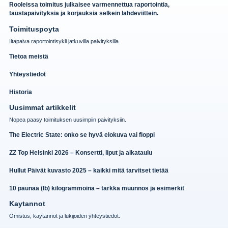
Rooleissa toimitus julkaisee varmennettua raportointia,
taustapaivityksia ja korjauksia selkein lahdeviittein.
Toimituspoyta
Iltapaiva raportointisykli jatkuvilla paivityksilla.
Tietoa meistä
Yhteystiedot
Historia
Uusimmat artikkelit
Nopea paasy toimituksen uusimpiin paivityksiin.
The Electric State: onko se hyvä elokuva vai floppi
ZZ Top Helsinki 2026 – Konsertti, liput ja aikataulu
Hullut Päivät kuvasto 2025 – kaikki mitä tarvitset tietää
10 paunaa (lb) kilogrammoina – tarkka muunnos ja esimerkit
Kaytannot
Omistus, kaytannot ja lukijoiden yhteystiedot.