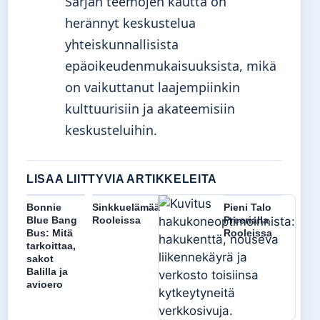
Sarjan teemojen kautta on
herännyt keskustelua
yhteiskunnallisista
epäoikeudenmukaisuuksista, mikä
on vaikuttanut laajempiinkin
kulttuurisiin ja akateemisiin
keskusteluihin.
LISAA LIITTYVIA ARTIKKELEITA
Bonnie
Sinkkuelämää
Pieni Talo
Blue Bang
Rooleissa
Preerialla
Bus: Mitä
Rooleissa
tarkoittaa,
sakot
Balilla ja
avioero