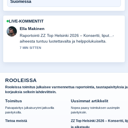
Suomessa
LIVE-KOMMENTIT
Ella Makinen
Raportointi ZZ Top Helsinki 2026 – Konsertti, liput...-
aiheesta tuntuu luotettavalta ja helppolukuiselta.
7 MIN SITTEN
ROOLEISSA
Rooleissa toimitus julkaisee varmennettua raportointia, taustapaivityksia ja
korjauksia selkein lahdeviittein.
Toimitus
Uusimmat artikkelit
Paivapaivitys julkaisurytmi jatkuvilla
Nopea paasy toimituksen uusimpiin
paivityksilla.
paivityksiin.
Tietoa meistä
ZZ Top Helsinki 2026 – Konsertti, li
ja aikataulu