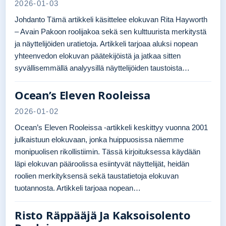
2026-01-03
Johdanto Tämä artikkeli käsittelee elokuvan Rita Hayworth
– Avain Pakoon roolijakoa sekä sen kulttuurista merkitystä
ja näyttelijöiden uratietoja. Artikkeli tarjoaa aluksi nopean
yhteenvedon elokuvan päätekijöistä ja jatkaa sitten
syvällisemmällä analyysillä näyttelijöiden taustoista…
Ocean’s Eleven Rooleissa
2026-01-02
Ocean’s Eleven Rooleissa -artikkeli keskittyy vuonna 2001
julkaistuun elokuvaan, jonka huippuosissa näemme
monipuolisen rikollistiimin. Tässä kirjoituksessa käydään
läpi elokuvan pääroolissa esiintyvät näyttelijät, heidän
roolien merkityksensä sekä taustatietoja elokuvan
tuotannosta. Artikkeli tarjoaa nopean…
Risto Räppääjä Ja Kaksoisolento