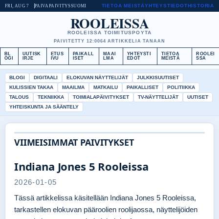
TIETOA MEISTÄ
YHTEYSTIEDOT
HISTORIA
FRI, AUG 7
PAIVAPAIVITYS
SUOMI
ROOLEISSA
ROOLEISSA TOIMITUSPOYTA
PAIVITETTY 12:00
64 ARTIKKELIA TANAAN
BL
UUTISK
ETUS
PAIKALL
MAAI
YHTEYSTI
TIETOA
ROOLEI
OGI
IRJE
IVU
ISET
LMA
EDOT
MEISTÄ
SSA
BLOGI
DIGITAALI
ELOKUVAN NÄYTTELIJÄT
JULKKISUUTISET
KULISSIEN TAKAA
MAAILMA
MATKAILU
PAIKALLISET
POLITIIKKA
TALOUS
TEKNIIKKA
TOIMIALAPÄIVITYKSET
TV-NÄYTTELIJÄT
UUTISET
YHTEISKUNTA JA SÄÄNTELY
VIIMEISIMMAT PAIVITYKSET
Indiana Jones 5 Rooleissa
2026-01-05
Tässä artikkelissa käsitellään Indiana Jones 5 Rooleissa,
tarkastellen elokuvan pääroolien roolijaossa, näyttelijöiden