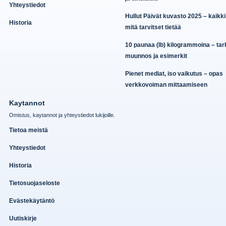
Yhteystiedot
Hullut Päivät kuvasto 2025 – kaikki
Historia
mitä tarvitset tietää
10 paunaa (lb) kilogrammoina – ta
muunnos ja esimerkit
Pienet mediat, iso vaikutus – opas
verkkovoiman mittaamiseen
Kaytannot
Omistus, kaytannot ja yhteystiedot lukijoille.
Tietoa meistä
Yhteystiedot
Historia
Tietosuojaseloste
Evästekäytäntö
Uutiskirje