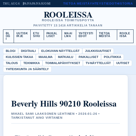
TIETOA MEISTÄ
YHTEYSTIEDOT
HISTORIA
THU, AUG 6
PAIVAPAIVA
SUOMI
ROOLEISSA
ROOLEISSA TOIMITUSPOYTA
PAIVITETTY 13:14
16 ARTIKKELIA TANAAN
BL
UUTISK
ETU
PAIKAL
MAAI
YHTEYSTI
TIETOA
ROOLE
OG
IRJE
SIVU
LISET
LMA
EDOT
MEISTÄ
ISSA
I
BLOGI
DIGITAALI
ELOKUVAN NÄYTTELIJÄT
JULKKISUUTISET
KULISSIEN TAKAA
MAAILMA
MATKAILU
PAIKALLISET
POLITIIKKA
TALOUS
TEKNIIKKA
TOIMIALAPÄIVITYKSET
TV-NÄYTTELIJÄT
UUTISET
YHTEISKUNTA JA SÄÄNTELY
Beverly Hills 90210 Rooleissa
MIKAEL SAMI LAAKSONEN LEHTINEN • 2026-01-26 •
TARKISTANUT AINO VIRTANEN