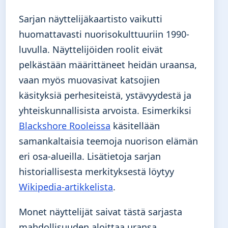
Sarjan näyttelijäkaartisto vaikutti
huomattavasti nuorisokulttuuriin 1990-
luvulla. Näyttelijöiden roolit eivät
pelkästään määrittäneet heidän uraansa,
vaan myös muovasivat katsojien
käsityksiä perhesiteistä, ystävyydestä ja
yhteiskunnallisista arvoista. Esimerkiksi
Blackshore Rooleissa
käsitellään
samankaltaisia teemoja nuorison elämän
eri osa-alueilla. Lisätietoja sarjan
historiallisesta merkityksestä löytyy
Wikipedia-artikkelista
.
Monet näyttelijät saivat tästä sarjasta
mahdollisuuden aloittaa uransa