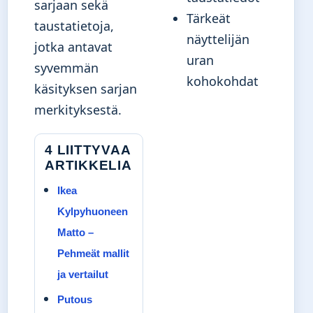
sarjaan sekä
Tärkeät
taustatietoja,
näyttelijän
jotka antavat
uran
syvemmän
kohokohdat
käsityksen sarjan
merkityksestä.
4 LIITTYVAA
ARTIKKELIA
Ikea
Kylpyhuoneen
Matto –
Pehmeät mallit
ja vertailut
Putous