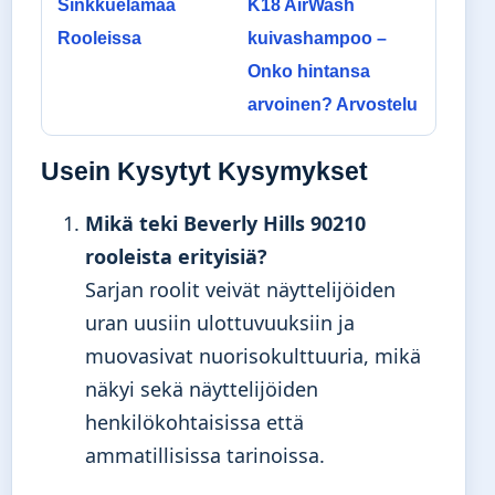
Sinkkuelämää
K18 AirWash
Rooleissa
kuivashampoo –
Onko hintansa
arvoinen? Arvostelu
Usein Kysytyt Kysymykset
Mikä teki Beverly Hills 90210
rooleista erityisiä?
Sarjan roolit veivät näyttelijöiden
uran uusiin ulottuvuuksiin ja
muovasivat nuorisokulttuuria, mikä
näkyi sekä näyttelijöiden
henkilökohtaisissa että
ammatillisissa tarinoissa.