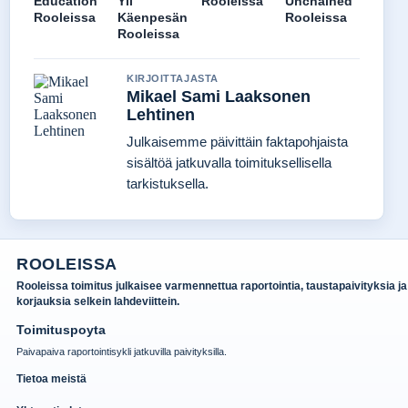
Education
Yli
Rooleissa
Unchained
Rooleissa
Käenpesän
Rooleissa
Rooleissa
KIRJOITTAJASTA
Mikael Sami Laaksonen
Lehtinen
Julkaisemme päivittäin faktapohjaista
sisältöä jatkuvalla toimituksellisella
tarkistuksella.
ROOLEISSA
Rooleissa toimitus julkaisee varmennettua raportointia, taustapaivityksia ja
korjauksia selkein lahdeviittein.
Toimituspoyta
Paivapaiva raportointisykli jatkuvilla paivityksilla.
Tietoa meistä