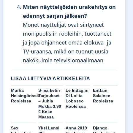
Miten näyttelijöiden urakehitys on
edennyt sarjan jälkeen?
Monet näyttelijät ovat siirtyneet
monipuolisiin rooleihin, tuottaneet
ja jopa ohjanneet omaa elokuva- ja
TV-uraansa, mikä on tuonut uusia
näkökulmia televisiomaailmaan.
LISAA LIITTYVIA ARTIKKELEITA
Murha
S-marketin
Le Indagini
Erittäin
Helsingörissä
Tarjoukset
Di Lolita
Salainen
Rooleissa
– Juhla
Lobosco
Rooleissa
Mokka 3,90
Rooleissa
€ Koko
Maassa
Sex
Yksi Lensi
Anna 2019
Django