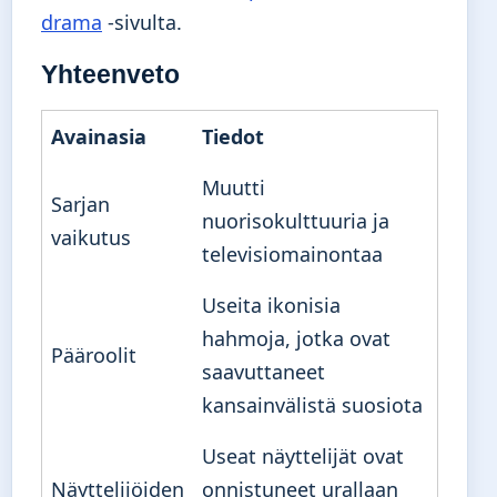
drama
-sivulta.
Yhteenveto
Avainasia
Tiedot
Muutti
Sarjan
nuorisokulttuuria ja
vaikutus
televisiomainontaa
Useita ikonisia
hahmoja, jotka ovat
Pääroolit
saavuttaneet
kansainvälistä suosiota
Useat näyttelijät ovat
Näyttelijöiden
onnistuneet urallaan