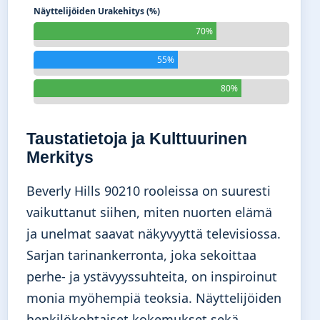
Näyttelijöiden Urakehitys (%)
70%
55%
80%
Taustatietoja ja Kulttuurinen
Merkitys
Beverly Hills 90210 rooleissa on suuresti
vaikuttanut siihen, miten nuorten elämä
ja unelmat saavat näkyvyyttä televisiossa.
Sarjan tarinankerronta, joka sekoittaa
perhe- ja ystävyyssuhteita, on inspiroinut
monia myöhempiä teoksia. Näyttelijöiden
henkilökohtaiset kokemukset sekä