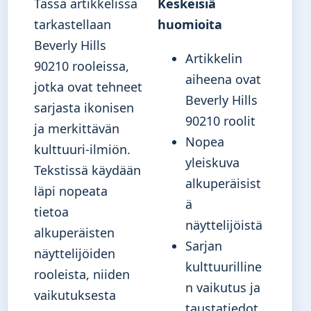
Tässä artikkelissa
Keskeisiä
tarkastellaan
huomioita
Beverly Hills
Artikkelin
90210 rooleissa,
aiheena ovat
jotka ovat tehneet
Beverly Hills
sarjasta ikonisen
90210 roolit
ja merkittävän
Nopea
kulttuuri-ilmiön.
yleiskuva
Tekstissä käydään
alkuperäisist
läpi nopeata
ä
tietoa
näyttelijöistä
alkuperäisten
Sarjan
näyttelijöiden
kulttuurilline
rooleista, niiden
n vaikutus ja
vaikutuksesta
taustatiedot