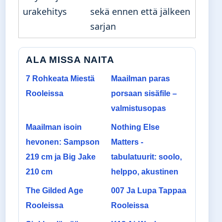
urakehitys
sekä ennen että jälkeen
sarjan
ALA MISSA NAITA
7 Rohkeata Miestä
Maailman paras
Rooleissa
porsaan sisäfile –
valmistusopas
Maailman isoin
Nothing Else
hevonen: Sampson
Matters -
219 cm ja Big Jake
tabulatuurit: soolo,
210 cm
helppo, akustinen
The Gilded Age
007 Ja Lupa Tappaa
Rooleissa
Rooleissa